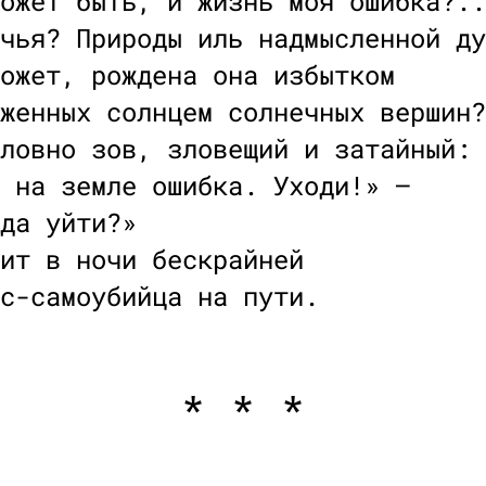
ожет быть, и жизнь моя ошибка?..
чья? Природы иль надмысленной ду
ожет, рождена она избытком
женных солнцем солнечных вершин?
ловно зов, зловещий и затайный:
 на земле ошибка. Уходи!» —
да уйти?»
ит в ночи бескрайней
с-самоубийца на пути.
* * *