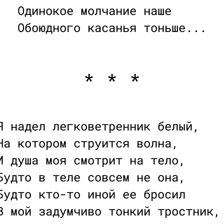
Одинокое молчание наше
Обоюдного касанья тоньше...
* * *
Я надел легковетренник белый,
На котором струится волна,
И душа моя смотрит на тело,
Будто в теле совсем не она,
Будто кто-то иной ее бросил
В мой задумчиво тонкий тростник,