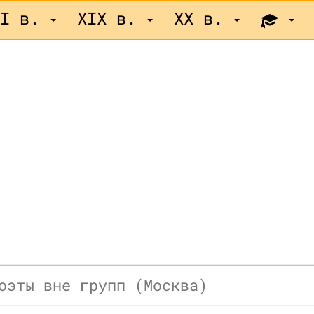
II в.
XIX в.
XX в.
оэты вне групп (Москва)