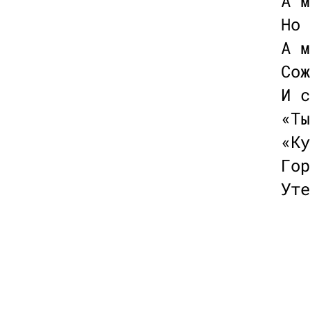
А м
Но 
А м
Сож
И с
«Ты
«Ку
Гор
Уте