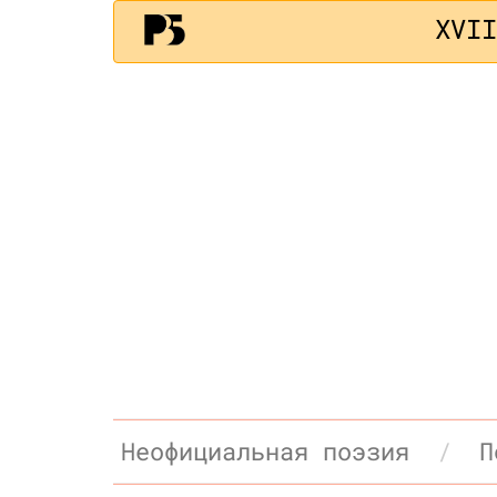
XVI
Неофициальная поэзия
П