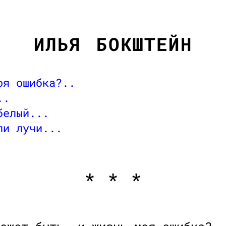
ИЛЬЯ БОКШТЕЙН
оя ошибка?..
..
белый...
ли лучи...
* * *