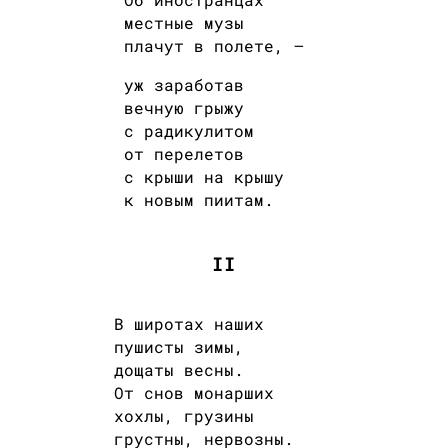
местные музы
плачут в полете, —
уж заработав
вечную грыжу
с радикулитом
от перелетов
с крыши на крышу
к новым пиитам.
II
В широтах наших
пушисты зимы,
дощаты весны.
От снов монарших
хохлы, грузины
грустны, нервозны.