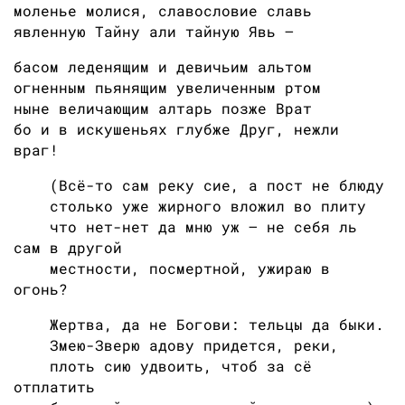
моленье молися, славословие славь
явленную Тайну али тайную Явь —
басом леденящим и девичьим альтом
огненным пьянящим увеличенным ртом
ныне величающим алтарь позже Врат
бо и в искушеньях глубже Друг, нежли
враг!
(Всё-то сам реку сие, а пост не блюду
столько уже жирного вложил во плиту
что нет-нет да мню уж — не себя ль
сам в другой
местности, посмертной, ужираю в
огонь?
Жертва, да не Богови: тельцы да быки.
Змею-Зверю адову придется, реки,
плоть сию удвоить, чтоб за сё
отплатить