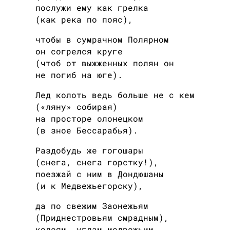
послужи ему как грелка
(как река по пояс),
чтобы в сумрачном Полярном
он согрелся круге
(чтоб от выжженных полян он
не погиб на юге).
Лед колоть ведь больше не с кем
(«ляну» собирая)
на просторе олонецком
(в зное Бессарабья).
Раздобудь же гогошары
(снега, снега горстку!),
поезжай с ним в Дондюшаны
(и к Медвежьегорску),
да по свежим Заонежьям
(Приднестровьям смрадным),
колеям, углам медвежьим