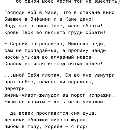
бо одной моею мести той не вместить)
Господи мой в Чаше, что в стакане вино!
Бывшее в Вифании и в Кане дано!
Воду что в вино Твое, меня обрати!
Кровь Твою во пьющего груди обрети!
— Сергий согревай-ка, Николка веди,
сам не пропадай-ка, а пропажу найди
носом утыкая во алмазный навоз
Спасом вытягая из-под пятых колёс!
...мной Себя глотая, Ся во мне увнутри
прах небес, земель ли перемель,
перетри...
жизнь-живот-желудок за порог испражни...
Ежли не ланиты — хоть чело увлажни
— да вовек прославится сия душа,
лёгкими обложки широко шурша
ямбом в гору, хореём — с горы