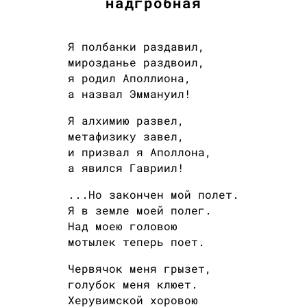
надгробная
Я полбанки раздавил,
мирозданье раздвоил,
я родил Аполлиона,
а назвал Эммануил!
Я алхимию развел,
метафизику завел,
и призвал я Аполлона,
а явился Гавриил!
...Но закончен мой полет.
Я в земле моей полег.
Над моею головою
мотылек теперь поет.
Червячок меня грызет,
голубок меня клюет.
Херувимской хоровою