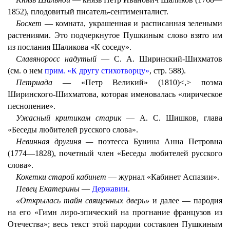
1852), плодовитый писатель-сентименталист.
Боскет
— комната, украшенная и расписанная зелеными
растениями. Это подчеркнутое Пушкиным слово взято им
из послания Шаликова «К соседу».
Славяноросс надутый
— С. А. Ширинский-Шихматов
(см. о нем
прим.
«К другу стихотворцу»
, стр. 588).
Петриада
— «Петр Великий» (1810)<,> поэма
Ширинского-Шихматова, которая именовалась «лирическое
песнопение».
Ужасный критикам старик
— А. С. Шишков, глава
«Беседы любителей русского слова».
Невинная другиня —
поэтесса Бунина Анна Петровна
(1774—1828), почетный член «Беседы любителей русского
слова».
Кокетки старой кабинет
— журнал «Кабинет Аспазии».
Певец Екатерины
—
Державин
.
«Открылась тайн священных дверь»
и далее — пародия
на его «Гимн лиро-эпический на прогнание французов из
Отечества»; весь текст этой пародии составлен Пушкиным