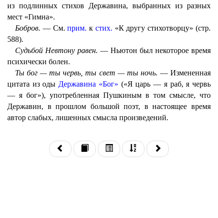
из подлинных стихов Державина, выбранных из разных
мест «Гимна».
Бобров.
— См.
прим.
к
стих.
«К другу стихотворцу» (стр.
588).
Судьбой Невтону равен.
— Ньютон был некоторое время
психически болен.
Ты бог — ты червь, ты свет — ты ночь.
— Измененная
цитата из оды
Державина
«Бог»
(«Я царь — я раб, я червь
— я бог»), употребленная Пушкиным в том смысле, что
Державин, в прошлом большой поэт, в настоящее время
автор слабых, лишенных смысла произведений.