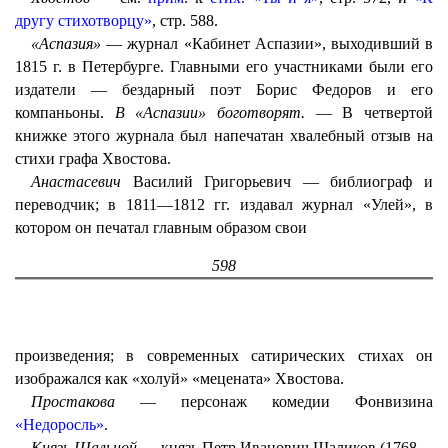
другу стихотворцу»
, стр. 588.
«Аспазия»
— журнал «Кабинет Аспазии», выходивший в
1815 г. в Петербурге. Главными его участниками были его
издатели — бездарный поэт Борис Федоров и его
компаньоны.
В «Аспазии» боготворят.
— В четвертой
книжке этого журнала был напечатан хвалебный отзыв на
стихи графа Хвостова.
Анастасевич
Василий Григорьевич — библиограф и
переводчик; в 1811—1812 гг. издавал журнал «Улей», в
котором он печатал главным образом свои
598
произведения; в современных сатирических стихах он
изображался как «холуй» «мецената» Хвостова.
Простакова
— персонаж комедии Фонвизина
«Недоросль»
.
Князь Шальной
— князь Петр Иванович Шаликов (1768—