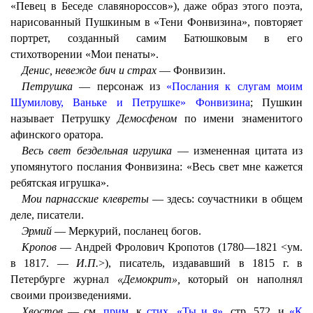
«Певец в Беседе славянороссов»), даже образ этого поэта,
нарисованный Пушкиным в «Тени Фонвизина», повторяет
портрет, созданный самим Батюшковым в его
стихотворении «Мои пенаты».
Денис, невежде бич и страх
— Фонвизин.
Петрушка
— персонаж из
«Послания к слугам моим
Шумилову, Ваньке и Петрушке» Фонвизина
; Пушкин
называет Петрушку
Демосфеном
по имени знаменитого
афинского оратора.
Весь свет бездельная игрушка
— измененная цитата из
упомянутого послания Фонвизина: «Весь свет мне кажется
ребятская игрушка».
Мои парнасские клевреты
— здесь: соучастники в общем
деле, писатели.
Эрмий
— Меркурий, посланец богов.
Кропов
— Андрей Фролович Кропотов (1780—1821 <ум.
в 1817. —
И.П.
>), писатель, издававший в 1815 г. в
Петербурге журнал
«Демокрит»,
который он наполнял
своими произведениями.
Хвостов
— см.
прим
. к
стих. «Ты и я»
, стр. 572, и
«К