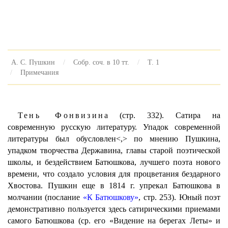
А. С. Пушкин
Собр. соч. в 10 тт.
Т. 1
Примечания
Тень Фонвизина
(стр. 332). Сатира на
современную русскую литературу. Упадок современной
литературы был обусловлен<,> по мнению Пушкина,
упадком творчества Державина, главы старой поэтической
школы, и бездействием Батюшкова, лучшего поэта нового
времени, что создало условия для процветания бездарного
Хвостова. Пушкин еще в 1814 г. упрекал Батюшкова в
молчании (послание
«К Батюшкову»
, стр. 253). Юный поэт
демонстративно пользуется здесь сатирическими приемами
самого Батюшкова (ср. его «Видение на берегах Леты» и