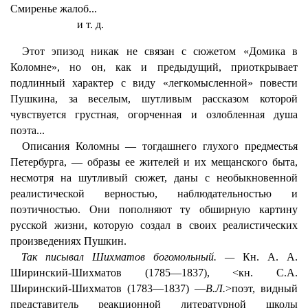
Смиренье жалоб...
и т. д.
Этот эпизод никак не связан с сюжетом «Домика в
Коломне», но он, как и предыдущий, приоткрывает
подлинный характер с виду «легкомысленной» повести
Пушкина, за веселым, шутливым рассказом которой
чувствуется грустная, огорченная и озлобленная душа
поэта...
Описания Коломны — тогдашнего глухого предместья
Петербурга, — образы ее жителей и их мещанского быта,
несмотря на шутливый сюжет, даны с необыкновенной
реалистической верностью, наблюдательностью и
поэтичностью. Они пополняют ту обширную картину
русской жизни, которую создал в своих реалистических
произведениях Пушкин.
Так писывал Шихматов богомольный. —
Кн. А. А.
Ширинский-Шихматов (1785—1837), <кн. С.А.
Ширинский-Шихматов (1783—1837) —
В.Л.
>поэт, видный
представитель реакционной литературной школы