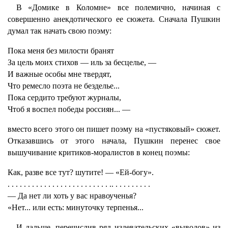
В «Домике в Коломне» все полемично, начиная с
совершенно анекдотического ее сюжета. Сначала Пушкин
думал так начать свою поэму:
Пока меня без милости бранят
За цель моих стихов — иль за бесцелье, —
И важные особы мне твердят,
Что ремесло поэта не безделье...
Пока сердито требуют журналы,
Чтоб я воспел победы россиян... —
вместо всего этого он пишет поэму на «пустяковый» сюжет.
Отказавшись от этого начала, Пушкин перенес свое
вышучивание критиков-моралистов в конец поэмы:
Как, разве все тут? шутите! — «Ей-богу».
. . . . . . . . . . . . . . . . . . . . . . . . . .. . . . . . . . . .
— Да нет ли хоть у вас нравоученья?
«Нет... или есть: минуточку терпенья...
И дальше, перечислив ряд издевательских «выводов» из