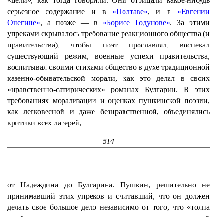
«цели», как тогда говорили. Они отрицали какое-нибудь
серьезное содержание и в
«Полтаве»
, и в
«Евгении
Онегине»
, а позже — в
«Борисе Годунове»
. За этими
упреками скрывалось требование реакционного общества (и
правительства), чтобы поэт прославлял, воспевал
существующий режим, военные успехи правительства,
воспитывал своими стихами общество в духе традиционной
казенно-обывательской морали, как это делал в своих
«нравственно-сатирических» романах Булгарин. В этих
требованиях морализации и оценках пушкинской поэзии,
как легковесной и даже безнравственной, объединялись
критики всех лагерей,
514
от Надеждина до Булгарина. Пушкин, решительно не
принимавший этих упреков и считавший, что он должен
делать свое большое дело независимо от того, что «толпа