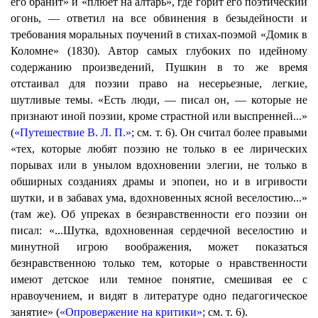
его бранит» и «плюет на алтарь», где горит его поэтический
огонь, — ответил на все обвинения в безыдейности и
требования моральных поучений в стихах-поэмой «Домик в
Коломне» (1830). Автор самых глубоких по идейному
содержанию произведений, Пушкин в то же время
отстаивал для поэзии право на несерьезные, легкие,
шутливые темы. «Есть люди, — писал он, — которые не
признают иной поэзии, кроме страстной или выспренней...»
(
«Путешествие В. Л. П.»
; см. т. 6). Он считал более правыми
«тех, которые любят поэзию не только в ее лирических
порывах или в унылом вдохновении элегии, не только в
обширных созданиях драмы и эпопеи, но и в игривости
шутки, и в забавах ума, вдохновенных ясной веселостию...»
(там же). Об упреках в безнравственности его поэзии он
писал: «...Шутка, вдохновенная сердечной веселостию и
минутной игрою воображения, может показаться
безнравственною только тем, которые о нравственности
имеют детское или темное понятие, смешивая ее с
нравоучением, и видят в литературе одно педагогическое
занятие» (
«Опровержение на критики»
; см. т. 6).