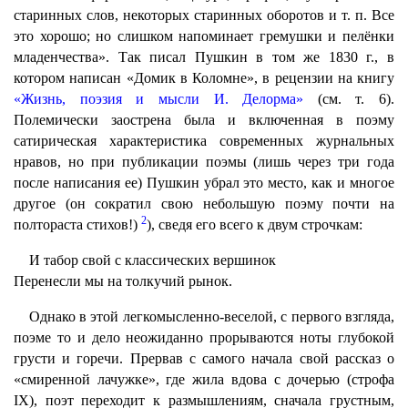
старинных слов, некоторых старинных оборотов и т. п. Все
это хорошо; но слишком напоминает гремушки и пелёнки
младенчества». Так писал Пушкин в том же 1830 г., в
котором написан «Домик в Коломне», в рецензии на книгу
«Жизнь, поэзия и мысли И. Делорма»
(см. т. 6).
Полемически заострена была и включенная в поэму
сатирическая характеристика современных журнальных
нравов, но при публикации поэмы (лишь через три года
после написания ее) Пушкин убрал это место, как и многое
другое (он сократил свою небольшую поэму почти на
2
полтораста стихов!)
), сведя его всего к двум строчкам:
И табор свой с классических вершинок
Перенесли мы на толкучий рынок.
Однако в этой легкомысленно-веселой, с первого взгляда,
поэме то и дело неожиданно прорываются ноты глубокой
грусти и горечи. Прервав с самого начала свой рассказ о
«смиренной лачужке», где жила вдова с дочерью (строфа
IX), поэт переходит к размышлениям, сначала грустным,