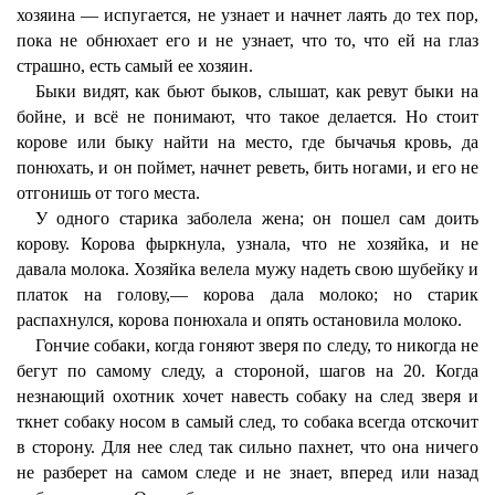
хозяина — испугается, не узнает и начнет лаять до тех пор,
пока не обнюхает его и не узнает, что то, что ей на глаз
страшно, есть самый ее хозяин.
Быки видят, как бьют быков, слышат, как ревут быки на
бойне, и всё не понимают, что такое делается. Но стоит
корове или быку найти на место, где бычачья кровь, да
понюхать, и он поймет, начнет реветь, бить ногами, и его не
отгонишь от того места.
У одного старика заболела жена; он пошел сам доить
корову. Корова фыркнула, узнала, что не хозяйка, и не
давала молока. Хозяйка велела мужу надеть свою шубейку и
платок на голову,— корова дала молоко; но старик
распахнулся, корова понюхала и опять остановила молоко.
Гончие собаки, когда гоняют зверя по следу, то никогда не
бегут по самому следу, а стороной, шагов на 20. Когда
незнающий охотник хочет навесть собаку на след зверя и
ткнет собаку носом в самый след, то собака всегда отскочит
в сторону. Для нее след так сильно пахнет, что она ничего
не разберет на самом следе и не знает, вперед или назад