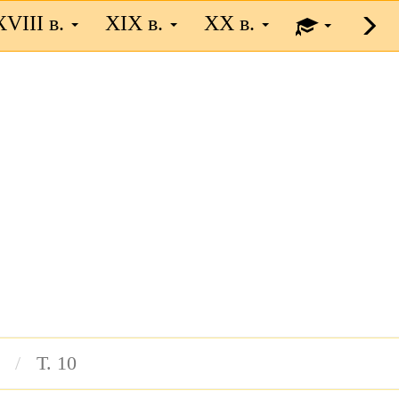
XVIII в.
XIX в.
XX в.
Т. 10