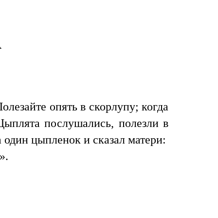
А
Полезайте опять в скорлупу; когда
 Цыплята послушались, полезли в
а один цыпленок и сказал матери:
».