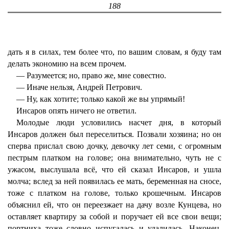
188
дать я в силах, тем более что, по вашим словам, я буду там
делать экономию на всем прочем.
— Разумеется; но, право же, мне совестно.
— Иначе нельзя, Андрей Петрович.
— Ну, как хотите; только какой же вы упрямый!
Инсаров опять ничего не ответил.
Молодые люди условились насчет дня, в который
Инсаров должен был переселиться. Позвали хозяина; но он
сперва прислал свою дочку, девочку лет семи, с огромным
пестрым платком на голове; она внимательно, чуть не с
ужасом, выслушала всё, что ей сказал Инсаров, и ушла
молча; вслед за ней появилась ее мать, беременная на сносе,
тоже с платком на голове, только крошечным. Инсаров
объяснил ей, что он переезжает на дачу возле Кунцева, но
оставляет квартиру за собой и поручает ей все свои вещи;
портниха тоже словно испугалась и удалилась. Наконец,