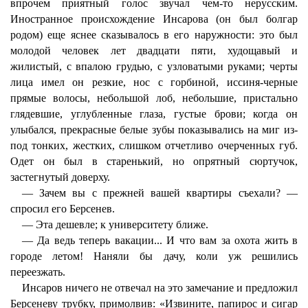
впрочем приятный голос звучал чем-то нерусским.
Иностранное происхождение Инсарова (он был болгар
родом) еще яснее сказывалось в его наружности: это был
молодой человек лет двадцати пяти, худощавый и
жилистый, с впалою грудью, с узловатыми руками; черты
лица имел он резкие, нос с горбиной, иссиня-черные
прямые волосы, небольшой лоб, небольшие, пристально
глядевшие, углубленные глаза, густые брови; когда он
улыбался, прекрасные белые зубы показывались на миг из-
под тонких, жестких, слишком отчетливо очерченных губ.
Одет он был в старенький, но опрятный сюртучок,
застегнутый доверху.
— Зачем вы с прежней вашей квартиры съехали? —
спросил его Берсенев.
— Эта дешевле; к университету ближе.
— Да ведь теперь вакации... И что вам за охота жить в
городе летом! Наняли бы дачу, коли уж решились
переезжать.
Инсаров ничего не отвечал на это замечание и предложил
Берсеневу трубку, примолвив: «Извините, папирос и сигар