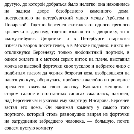
другую, до которой добраться было нелегко: она находилась
на заднем дворе безобразного каменного дома,
построенного на петербургский манер между Арбатом и
Поварской. Тщетно Берсенев скитался от одного грязного
крылечка к другому, тщетно взывал то к дворнику, то к
«кому-нибудь». Дворники и в Петербурге стараются
избегать взоров посетителей, а в Москве подавно: никто не
откликнулся Берсеневу; только любопытный портной, в
одном жилете и с мотком серых ниток на плече, выставил
молча из высокой форточки свое тусклое и небритое лицо с
подбитым глазом да черная безрогая коза, взобравшаяся на
навозную кучу, обернулась, проблеяла жалобно и проворнее
прежнего зажевала свою жвачку. Какая-то женщина в
старом салопе и стоптанных сапогах сжалилась, наконец,
над Берсеневым и указала ему квартиру Инсарова. Берсенев
застал его дома. Он нанимал комнату у самого того
портного, который столь равнодушно взирал из форточки
на затруднение забредшего человека, — большую, почти
совсем пустую комнату