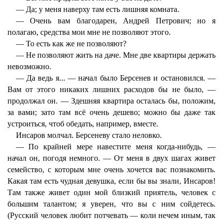
— Да; у меня наверху там есть лишняя комната.
— Очень вам благодарен, Андрей Петрович; но я
полагаю, средства мои мне не позволяют этого.
— То есть как же не позволяют?
— Не позволяют жить на даче. Мне две квартиры держать
невозможно.
— Да ведь я... — начал было Берсенев и остановился. —
Вам от этого никаких лишних расходов бы не было, —
продолжал он. — Здешняя квартира осталась бы, положим,
за вами; зато там всё очень дешево; можно бы даже так
устроиться, чтоб обедать, например, вместе.
Инсаров молчал. Берсеневу стало неловко.
— По крайней мере навестите меня когда-нибудь, —
начал он, погодя немного. — От меня в двух шагах живет
семейство, с которым мне очень хочется вас познакомить.
Какая там есть чудная девушка, если бы вы знали, Инсаров!
Там также живет один мой близкий приятель, человек с
большим талантом; я уверен, что вы с ним сойдетесь.
(Русский человек любит потчевать — коли нечем иным, так