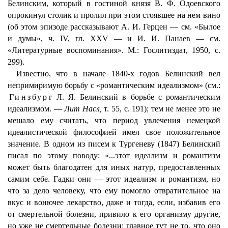
Белинским, который в гостиной князя В. Ф. Одоевского
опрокинул столик и пролил при этом стоявшее на нем вино
(об этом эпизоде рассказывают А. И. Герцен — см. «Былое
и думы», ч. IV, гл. XXV — и И. И. Панаев — см.
«Литературные воспоминания». М.: Гослитиздат, 1950, с.
299).
Известно, что в начале 1840-х годов Белинский вел
непримиримую борьбу с «романтическим идеализмом» (см.:
Гинзбург
Л. Я. Белинский в борьбе с романтическим
идеализмом. —
Лит Насл,
т. 55, с. 191); тем не менее это не
мешало ему считать, что период увлечения немецкой
идеалистической философией имел свое положительное
значение. В одном из писем к Тургеневу (1847) Белинский
писал по этому поводу: «...этот идеализм и романтизм
может быть благодатен для иных натур, предоставленных
самим себе. Гадки они — этот идеализм и романтизм, но
что за дело человеку, что ему помогло отвратительное на
вкус и вонючее лекарство, даже и тогда, если, избавив его
от смертельной болезни, привило к его организму другие,
но уже не смертельные болезни: главное тут не то, что оно