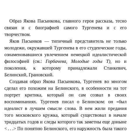
Образ Якова Пасынкова, главного героя рассказа, тесно
связан и с биографией самого Тургенева и с его
творчеством.
Яков Пасынков — типичный представитель не только
молодежи, окружавшей Тургенева в его студенческие годы,
ознаменовавшиеся увлечением немецкой идеалистической
философией (см.:
Горбачева, Молодые годы Т),
но и
поколения, к которому принадлежали Станкевич,
Белинский, Грановский.
Создавая образ Якова Пасынкова, Тургенев во многом
сделал его похожим на Белинского, в особенности на тот
портрет критика, который он сам созвал в своих
воспоминаниях. Тургенев писал о Белинском: он «был
идеалист в лучшем смысле слова. В нем жили предания
того московского кружка, который существовал в начале
тридцатых годов и следы которого так заметны еще доныне
<
...
> По понятию Белинского, его наружность была такого