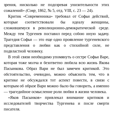
зрения, нисколько не подозревая унизительности этих
сожалений»
(Совр,
1862, № 5, отд. VIII, с. 23 — 24).
Критик «Современника» требовал от Софьи действий,
которые соответствовали бы идеалу женщины,
сложившемуся в революционно-демократической среде.
Между тем Тургенев поставил перед собою иную задачу.
Трагедия Софьи — это еще одно проявление тургеневского
представления о любви как о стихийной силе, не
подвластной человеку.
В этой связи необходимо упомянуть о сестре Софьи Варе,
которая тоже молча и безответно любила всю жизнь Якова
Пасынкова. Образ Вари не был замечен критикой. Это
обстоятельство, очевидно, можно объяснить тем, что в
критике не обсуждался тот аспект повести, в связи с
которым об образе Вари можно было бы говорить, а именно
— трагедийное осмысление роли любви в жизни человека.
«Яков Пасынков» привлекал внимание критиков и
исследователей творчества Тургенева и после смерти
писателя.