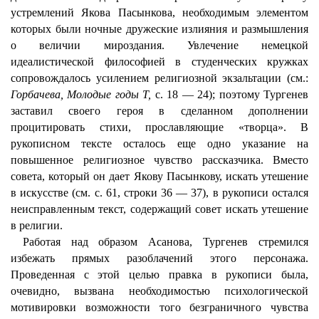
устремлений Якова Пасынкова, необходимым элементом
которых были ночные дружеские излияния и размышления
о величии мироздания. Увлечение немецкой
идеалистической философией в студенческих кружках
сопровождалось усилением религиозной экзальтации (см.:
Горбачева, Молодые годы Т,
с. 18 — 24); поэтому Тургенев
заставил своего героя в сделанном дополнении
процитировать стихи, прославляющие «творца». В
рукописном тексте осталось еще одно указание на
повышенное религиозное чувство рассказчика. Вместо
совета, который он дает Якову Пасынкову, искать утешение
в искусстве (см. с. 61, строки 36 — 37), в рукописи остался
неисправленным текст, содержащий совет искать утешение
в религии.
Работая над образом Асанова, Тургенев стремился
избежать прямых разоблачений этого персонажа.
Проведенная с этой целью правка в рукописи была,
очевидно, вызвана необходимостью психологической
мотивировки возможности того безграничного чувства