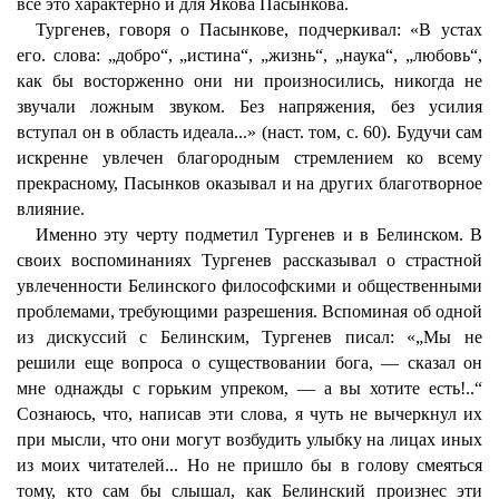
всё это характерно и для Якова Пасынкова.
Тургенев, говоря о Пасынкове, подчеркивал: «В устах
его. слова: „добро“, „истина“, „жизнь“, „наука“, „любовь“,
как бы восторженно они ни произносились, никогда не
звучали ложным звуком. Без напряжения, без усилия
вступал он в область идеала...» (наст. том, с. 60). Будучи сам
искренне увлечен благородным стремлением ко всему
прекрасному, Пасынков оказывал и на других благотворное
влияние.
Именно эту черту подметил Тургенев и в Белинском. В
своих воспоминаниях Тургенев рассказывал о страстной
увлеченности Белинского философскими и общественными
проблемами, требующими разрешения. Вспоминая об одной
из дискуссий с Белинским, Тургенев писал: «„Мы не
решили еще вопроса о существовании бога, — сказал он
мне однажды с горьким упреком, — а вы хотите есть!..“
Сознаюсь, что, написав эти слова, я чуть не вычеркнул их
при мысли, что они могут возбудить улыбку на лицах иных
из моих читателей... Но не пришло бы в голову смеяться
тому, кто сам бы слышал, как Белинский произнес эти