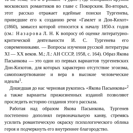
московских романтиков во главе с Покорским. Во-вторых,
этот рассказ отражает идейные поиски Тургенева,
приведшие его к созданию речи «Гамлет и Дон-Кихот»
(1860), замысел которой относится к началу 1850-х годов
(см.:
Назарова
Л. Н. К вопросу об оценке литературно-
критической деятельности И. С. Тургенева его
современниками. — Вопросы изучения русской литературы
XI — XX веков. M.; Л.: АН СССР, 1958, с. 164). Образ Якова
Пасынкова — это один из первых вариантов тургеневских
Дон-Кихотов, для которых характерно отсутствие эгоизма,
самопожертвование и вера в высокие человеческие
1
идеалы
.
2
Дошедшая до нас черновая рукопись «Якова Пасынкова»
а также варианты прижизненных изданий позволяют
проследить историю создания этого рассказа.
Работая над образом Якова Пасынкова, Тургенев
постепенно дополнял первоначальную канву, стремясь
усилить романтическую окраску психологического облика
героя и подчеркнуть его внутреннее благородство.