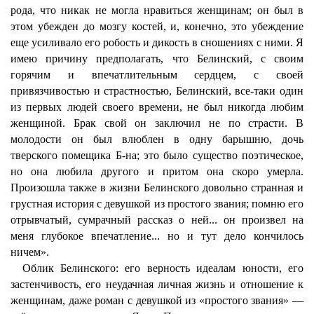
рода, что никак не могла нравиться женщинам; он был в
этом убежден до мозгу костей, и, конечно, это убеждение
еще усиливало его робость и дикость в сношениях с ними. Я
имею причину предполагать, что Белинский, с своим
горячим и впечатлительным сердцем, с своей
привязчивостью и страстностью, Белинский, все-таки один
из первых людей своего времени, не был никогда любим
женщиной. Брак свой он заключил не по страсти. В
молодости он был влюблен в одну барышню, дочь
тверского помещика Б-на; это было существо поэтическое,
но она любила другого и притом она скоро умерла.
Произошла также в жизни Белинского довольно странная и
грустная история с девушкой из простого звания; помню его
отрывчатый, сумрачный рассказ о ней... он произвел на
меня глубокое впечатление... но и тут дело кончилось
ничем».
Облик Белинского: его верность идеалам юности, его
застенчивость, его неудачная личная жизнь и отношение к
женщинам, даже роман с девушкой из «простого звания» —