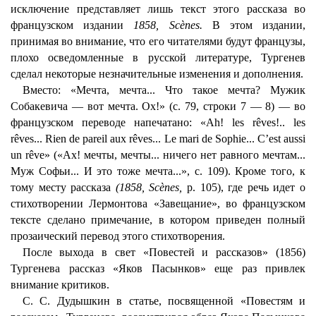
исключение представляет лишь текст этого рассказа во
французском издании
1858, Scènes.
В этом издании,
принимая во внимание, что его читателями будут французы,
плохо осведомленные в русской литературе, Тургенев
сделал некоторые незначительные изменения и дополнения.
Вместо: «Мечта, мечта... Что такое мечта? Мужик
Собакевича — вот мечта. Ох!» (с. 79, строки 7 — 8) — во
французском переводе напечатано: «Ah! les rêves!.. les
rêves... Rien de pareil aux rêves... Le mari de Sophie... C’est aussi
un rêve» («Ах! мечты, мечты... ничего нет равного мечтам...
Муж Софьи... И это тоже мечта...», с. 109). Кроме того, к
тому месту рассказа
(1858, Scènes,
р. 105), где речь идет о
стихотворении Лермонтова «Завещание», во французском
тексте сделано примечание, в котором приведен полный
прозаический перевод этого стихотворения.
После выхода в свет «Повестей и рассказов» (1856)
Тургенева рассказ «Яков Пасынков» еще раз привлек
внимание критиков.
С. С. Дудышкин в статье, посвященной «Повестям и