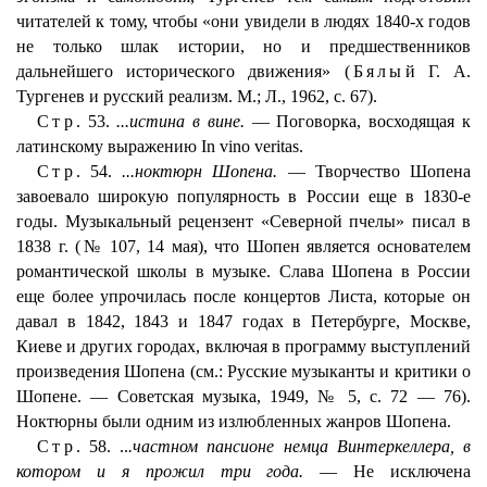
читателей к тому, чтобы «они увидели в людях 1840-х годов
не только шлак истории, но и предшественников
дальнейшего исторического движения» (
Бялый
Г. А.
Тургенев и русский реализм. М.; Л., 1962, с. 67).
Стр.
53.
...истина в вине.
— Поговорка, восходящая к
латинскому выражению In vino veritas.
Стр.
54.
...ноктюрн Шопена.
— Творчество Шопена
завоевало широкую популярность в России еще в 1830-е
годы. Музыкальный рецензент «Северной пчелы» писал в
1838 г. (№ 107, 14 мая), что Шопен является основателем
романтической школы в музыке. Слава Шопена в России
еще более упрочилась после концертов Листа, которые он
давал в 1842, 1843 и 1847 годах в Петербурге, Москве,
Киеве и других городах, включая в программу выступлений
произведения Шопена (см.: Русские музыканты и критики о
Шопене. — Советская музыка, 1949, № 5, с. 72 — 76).
Ноктюрны были одним из излюбленных жанров Шопена.
Стр.
58. ..
.частном пансионе немца Винтеркеллера, в
котором и я прожил три года.
— Не исключена