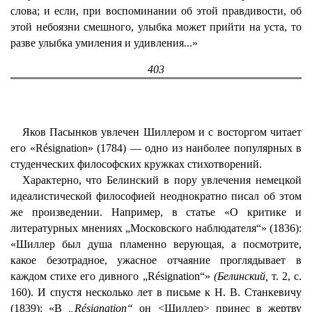
слова; и если, при воспоминании об этой правдивости, об
этой небоязни смешного, улыбка может прийти на уста, то
разве улыбка умиления и удивления...»
403
Яков Пасынков увлечен Шиллером и с восторгом читает
его «Résignation» (1784) — одно из наиболее популярных в
студенческих философских кружках стихотворений.
Характерно, что Белинский в пору увлечения немецкой
идеалистической философией неоднократно писал об этом
же произведении. Например, в статье «О критике и
литературных мнениях „Московского наблюдателя“» (1836):
«Шиллер был душа пламенно верующая, а посмотрите,
какое безотрадное, ужасное отчаяние проглядывает в
каждом стихе его дивного „Résignation“»
(Белинский,
т. 2, с.
160). И спустя несколько лет в письме к Н. В. Станкевичу
(1839): «В
„Résignation“
он <Шиллер> принес в жертву