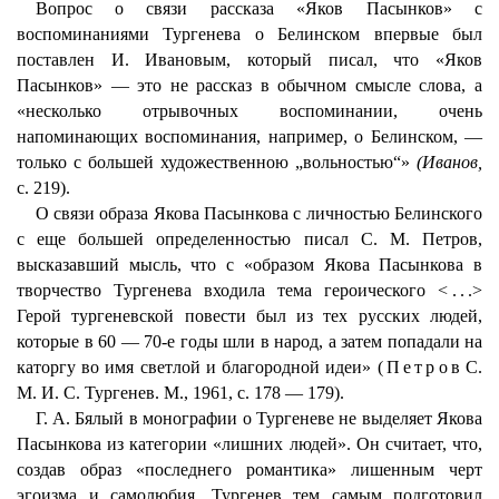
Вопрос о связи рассказа «Яков Пасынков» с
воспоминаниями Тургенева о Белинском впервые был
поставлен И. Ивановым, который писал, что «Яков
Пасынков» — это не рассказ в обычном смысле слова, а
«несколько отрывочных воспоминании, очень
напоминающих воспоминания, например, о Белинском, —
только с большей художественною „вольностью“»
(Иванов,
с. 219).
О связи образа Якова Пасынкова с личностью Белинского
с еще большей определенностью писал С. М. Петров,
высказавший мысль, что с «образом Якова Пасынкова в
творчество Тургенева входила тема героического <
...
>
Герой тургеневской повести был из тех русских людей,
которые в 60 — 70-е годы шли в народ, а затем попадали на
каторгу во имя светлой и благородной идеи» (
Петров
С.
М. И. С. Тургенев. М., 1961, с. 178 — 179).
Г. А. Бялый в монографии о Тургеневе не выделяет Якова
Пасынкова из категории «лишних людей». Он считает, что,
создав образ «последнего романтика» лишенным черт
эгоизма и самолюбия, Тургенев тем самым подготовил