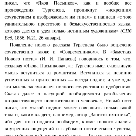
писал, что «Яков Пасынков», как и вообще все
произведения Тургенева, проникнут «искренним
сочувствием к изображаемым им типам» и написан «с тою
удивительною простотою и безыскусственностью языка,
которая дается в удел только истинным художникам»
(СПб
Вед,
1856, №21, 26 января).
Появление нового рассказа Тургенева было встречено
сочувственно также и «Современником». В «Заметках
Нового поэта» (И. И. Панаева) говорилось о том, что,
создавая «Якова Пасынкова», «г. Тургенев имел счастливую
мысль вступиться за романтизм. Вступаться за невинно
угнетенных и притесненных — всегда подвиг, и уже одна
эта мысль заслуживает полного сочувствия и одобрения».
Сказав далее о насущной необходимости разоблачения
«торжествующего положительного человека», Новый поэт
писал, что «такой подвиг может совершить только такой
талант, каким владеет, например, автор „Записок охотника“,
ибо для этого подвига необходим, кроме тонкого анализа
внутренних ощущений и глубокого поэтического чувства,
еще собственный жизненный опыт... Только тот, кто сам