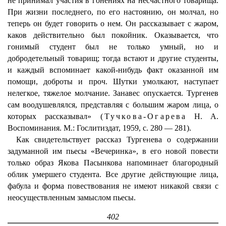
не принимал участия в гонениях на несчастного товарища.
При жизни последнего, по его настоянию, он молчал, но
теперь он будет говорить о нем. Он рассказывает с жаром,
каков действительно был покойник. Оказывается, что
гонимый студент был не только умный, но и
добродетельный товарищ; тогда встают и другие студенты,
и каждый вспоминает какой-нибудь факт оказанной им
помощи, доброты и проч. Шутки умолкают, наступает
нелегкое, тяжелое молчание. Занавес опускается. Тургенев
сам воодушевлялся, представляя с большим жаром лица, о
которых рассказывал» (
Тучкова-Огарева
H. A.
Воспоминания. М.: Гослитиздат, 1959, с. 280 — 281).
Как свидетельствует рассказ Тургенева о содержании
задуманной им пьесы «Вечеринка», в его новой повести
только образ Якова Пасынкова напоминает благородный
облик умершего студента. Все другие действующие лица,
фабула и форма повествования не имеют никакой связи с
неосуществленным замыслом пьесы.
402