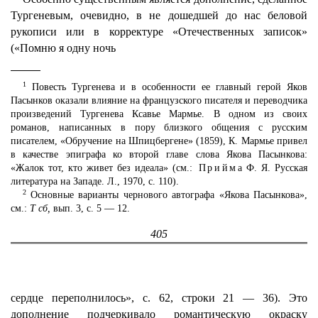
Тургеневым, очевидно, в не дошедшей до нас беловой
рукописи или в корректуре «Отечественных записок»
(«Помню я одну ночь
1
Повесть Тургенева и в особенности ее главный герой Яков
Пасынков оказали влияние на французского писателя и переводчика
произведений Тургенева Ксавье Мармье. В одном из своих
романов, написанных в пору близкого общения с русским
писателем, «Обручение на Шпицбергене» (1859), К. Мармье привел
в качестве эпиграфа ко второй главе слова Якова Пасынкова:
«Жалок тот, кто живет без идеала» (см.:
Прийма
Ф. Я. Русская
литература на Западе. Л., 1970, с. 110).
2
Основные варианты чернового автографа «Якова Пасынкова»,
см.:
Т сб,
вып. 3, с. 5 — 12.
405
сердце переполнилось», с. 62, строки 21 — 36). Это
дополнение подчеркивало романтическую окраску