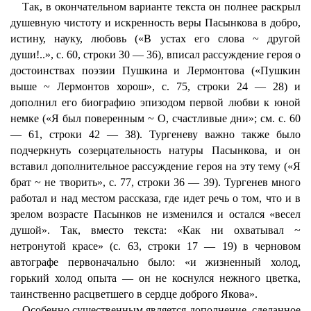
Так, в окончательном варианте текста он полнее раскрыл
душевную чистоту и искренность веры Пасынкова в добро,
истину, науку, любовь («В устах его слова ~ другой
души!..», с. 60, строки 30 — 36), вписал рассуждение героя о
достоинствах поэзии Пушкина и Лермонтова («Пушкин
выше ~ Лермонтов хорош», с. 75, строки 24 — 28) и
дополнил его биографию эпизодом первой любви к юной
немке («Я был поверенным ~ О, счастливые дни»; см. с. 60
— 61, строки 42 — 38). Тургеневу важно также было
подчеркнуть созерцательность натуры Пасынкова, и он
вставил дополнительное рассуждение героя на эту тему («Я
брат ~ не творить», с. 77, строки 36 — 39). Тургенев много
работал и над местом рассказа, где идет речь о том, что и в
зрелом возрасте Пасынков не изменился и остался «весел
душой». Так, вместо текста: «Как ни охватывал ~
нетронутой красе» (с. 63, строки 17 — 19) в черновом
автографе первоначально было: «и жизненный холод,
горький холод опыта — он не коснулся нежного цветка,
таинственно расцветшего в сердце доброго Якова».
Особенно существенным является дополнение, сделанное