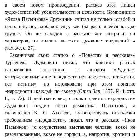
в своем новом произведении, рассказ этот лишен
художественной убедительности и цельности. Композицию
«Якова Пасынкова» Дружинин считал не только «слабой и
неполной, но, вдобавок еще, как бы распавшейся на две
груды». Он не находил в рассказе «ни интриги, ни
характеров, ни анализа высоких духовных ощущений...»
(там же, с. 27).
Заканчивая свою статью о «Повестях и рассказах»
Тургенева, Дудышкин писал, что критики разных
направлений согласились с автором «Рудина»,
утверждающим: «вне народности нет искусства, нет жизни,
нет истины», но истолковали при этом понятие
«народности» каждый по-своему
(Отеч Зап,
1857, № 4, отд.
II, с. 72). И действительно, с точки зрения «народности»
Дудышкин осудил образ романтика Пасынкова, а
славянофил К. С. Аксаков, руководствуясь опять-таки
требованием «народности», писал, что в рассказе «Яков
Пасынков» «с сочувствием выставлен человек, вовсе не
разочарованный, вовсе не гордый, а, напротив, кроткий и