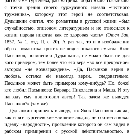
рассказам» Тургенева, рассматривал образ Якова Пасынкова
с точки зрения своего буржуазного идеала «честного
труженика», которому этот герой не соответствовал.
Дудышкин считал, что романтизм в русской жизни «был
случайностью, эпизодом литературным и не относился к
жизни народа никогда как ее здоровая часть»
(Отеч Зап,
1857, № 1, отд. II, с. 20). А раз так, то и в изображении
образа романтика критик не видел никакого смысла. Яков
Пасынков, по мнению Дудышкина, не может быть ни для
кого примером, тем более что его вера «во всё прекрасное»
автором «не вознаграждена». «Да, Пасынков верил в
любовь, остался ей навсегда верен... следовательно,
Пасынков может быть примером кому-нибудь? Но, боже!
кто любил Пасынкова: Варвара Николаевна и Маша. И эту
награду ему приготовил автор! Так зачем же выведен
Пасынков?» (там же).
Дудышкин пришел к выводу, что Яков Пасынков так же,
как и все тургеневские «лишние люди», не соответствовал
идеалу «народности», проявление которого он сам видел в
рабском примирении с русской действительностью, в