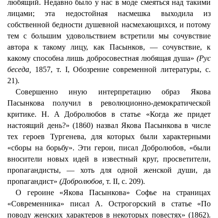
любящий. Недавно было у нас в моде смеяться над такими
лицами; эта недостойная насмешка выходила из
собственной бедности душевной насмехающихся, и потому
тем с большим удовольствием встретили мы сочувствие
автора к такому лицу, как Пасынков, — сочувствие, к
какому способна лишь добросовестная любящая душа»
(Рус
беседа,
1857, т. I, Обозрение современной литературы, с.
21).
Совершенно иную интерпретацию образ Якова
Пасынкова получил в революционно-демократической
критике. H. A Добролюбов в статье «Когда же придет
настоящий день?» (1860) назвал Якова Пасынкова в числе
тех героев Тургенева, для которых были характерными
«сборы на борьбу». Эти герои, писал Добролюбов, «были
вносители новых идей в известный круг, просветители,
пропагандисты, — хоть для одной женской души, да
пропагандист»
(Добролюбов,
т. II, с. 209).
О героине «Якова Пасынкова» Софье на страницах
«Современника» писал А. Острогорский в статье «По
поводу женских характеров в некоторых повестях» (1862).