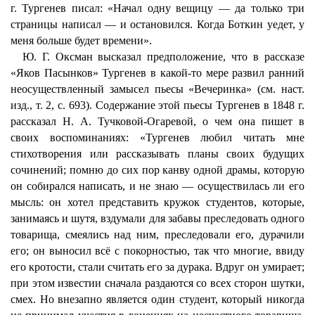
г. Тургенев писал: «Начал одну вещицу — да только три
страницы написал — и остановился. Когда Боткин уедет, у
меня больше будет времени».
Ю. Г. Оксман высказал предположение, что в рассказе
«Яков Пасынков» Тургенев в какой-то мере развил ранний
неосуществленный замысел пьесы «Вечеринка» (см. наст.
изд., т. 2, с. 693). Содержание этой пьесы Тургенев в 1848 г.
рассказал Н. А. Тучковой-Огаревой, о чем она пишет в
своих воспоминаниях: «Тургенев любил читать мне
стихотворения или рассказывать планы своих будущих
сочинений; помню до сих пор канву одной драмы, которую
он собирался написать, и не знаю — осуществилась ли его
мысль: он хотел представить кружок студентов, которые,
занимаясь и шутя, вздумали для забавы преследовать одного
товарища, смеялись над ним, преследовали его, дурачили
его; он выносил всё с покорностью, так что многие, ввиду
его кротости, стали считать его за дурака. Вдруг он умирает;
при этом известии сначала раздаются со всех сторон шутки,
смех. Но внезапно является один студент, который никогда