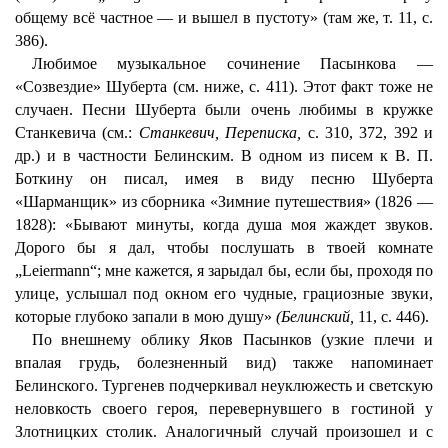
общему всё частное — и вышел в пустоту» (там же, т. 11, с.
386).
Любимое музыкальное сочинение Пасынкова —
«Созвездие» Шуберта (см. ниже, с. 411). Этот факт тоже не
случаен. Песни Шуберта были очень любимы в кружке
Станкевича (см.:
Станкевич, Переписка,
с. 310, 372, 392 и
др.) и в частности Белинским. В одном из писем к В. П.
Боткину он писал, имея в виду песню Шуберта
«Шарманщик» из сборника «Зимние путешествия» (1826 —
1828): «Бывают минуты, когда душа моя жаждет звуков.
Дорого бы я дал, чтобы послушать в твоей комнате
„Leiermann“; мне кажется, я зарыдал бы, если бы, проходя по
улице, услышал под окном его чудные, грациозные звуки,
которые глубоко запали в мою душу»
(Белинский,
11, с. 446).
По внешнему облику Яков Пасынков (узкие плечи и
впалая грудь, болезненный вид) также напоминает
Белинского. Тургенев подчеркивал неуклюжесть и светскую
неловкость своего героя, перевернувшего в гостиной у
Злотницких столик. Аналогичный случай произошел и с