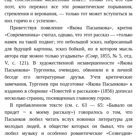
поэт, кто пережил все эти романтические порывания,
стремления и верования, — только тот может вступиться за
них горячо и с успехом».
Приветствуя появление «Якова Пасынкова», критик
«Современника» считал, однако, что этот рассказ — «только
намек на такой подвиг; это небольшой эскиз, набросанный
для будущей картины, эскиз бойкий, но в котором мысль
автора еще можно только угадывать»
(Совр,
1855, № 5, отд.
V, с. 121). В художественной незавершенности «Якова
Пасынкова» Тургенева, очевидно, обвиняли и в личной
беседе его литературные друзья. Учтя критические
замечания, Тургенев при подготовке «Якова Пасынкова» к
изданию в сборнике «Повестей и рассказов» (1856) дописал
несколько страниц, посвященных главному герою.
В прибавленном тексте (см. с. 63 — 65: «Бывало он
придет ~ к моему рассказу») говорилось о том, что
Пасынков любил читать вслух новинки литературы для
молодых людей, в обществе которых он бывал, что он
любил музыку и особенно романтические «Созвездия»