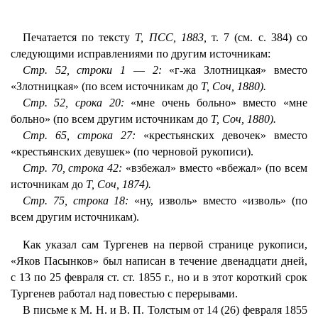
Печатается по тексту
Т, ПСС, 1883,
т. 7 (см. с. 384) со
следующими исправлениями по другим источникам:
Стр. 52, строки 1
—
2:
«г-жа Злотницкая» вместо
«Злотницкая» (по всем источникам до
Т, Соч, 1880).
Стр. 52, срока 20:
«мне очень больно» вместо «мне
больно» (по всем другим источникам до
Т, Соч, 1880).
Стр. 65, строка 27:
«крестьянских девочек» вместо
«крестьянских девушек» (по черновой рукописи).
Стр. 70, строка 42:
«взбежал» вместо «вбежал» (по всем
источникам до
Т, Соч, 1874).
Стр. 75, строка 18:
«ну, изволь» вместо «изволь» (по
всем другим источникам).
Как указал сам Тургенев на первой странице рукописи,
«Яков Пасынков» был написан в течение двенадцати дней,
с 13 по 25 февраля ст. ст. 1855 г., но и в этот короткий срок
Тургенев работал над повестью с перерывами.
В письме к M. H. и В. П. Толстым от 14 (26) февраля 1855