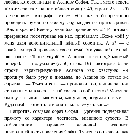
любви, которое питала к Асанову Софья. Так, вместо текста
«Этот человек ~ нашим обществом» (с. 49, строки 23 — 29)
в черновом автографе читаем: «Он начал беспрестанно
проводить рукой по своему лбу, медленно приговаривая:
„Как я красив! Какое у меня благородное чело!“ И потом с
презрением посматривая на нас, прибавлял: „Боже мой! у
меня дядя действительный тайный советник. А я? — с
какой шушерой провожу я свое время! Это ужасно! que dirait
mon oncle, s’il me voyait!“». A после текста «„Знакомый
почерк!..“ — подумал я» (с. 50, строка 16) в автографе были
строки, характеризующие Асанова как хвастуна: «Я
протянул было руку к письмам, но Асанов их тотчас же
спрятал... — То-то и есть! — промолвил он, выпив залпом
стакан шампанского — знай сверчок свой шесток! Могут ли
быть у вас такие знакомства, как у меня, подумайте сами. —
Куда нам! — ответил я и опять налил ему стакан...»
Напротив, создавая образ Софьи, Тургенев подчеркивал
прямоту ее характера, честность, внешнюю сухость. В
отброшенном варианте черновой рукописи
прямолинейность поведения Софьи Тургенев определил как