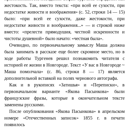
жестокость. Так, вместо текста: «при всей ее сухости, при
недостатке живости и воображения» (с. 52, строки 14 — 15)
было: «при всей ее сухости, даже жестокости, при
недостатке живости и воображения...» — и строкой ниже
вместо: «прелести прямодушия, честной искренности и
чистоты душевной» было начато: «честная была».
Очевидно, по первоначальному замыслу Маша должна
была занимать в рассказе еще более скромное место, но в
ходе работы Тургенев решил познакомить читателя с
историей ее жизни в Новгороде. Текст «У вас в Новгороде ~
Маша помолчала» (с. 86, строки 8 — 17) является
дополнительной вставкой на полях чернового автографа.
Как и в рукописях «Затишья» и «Переписки», в
первоначальном варианте «Якова Пасынкова» были
французские фразы, которые в окончательном тексте
заменены русскими.
После опубликования «Якова Пасынкова» в апрельском
номере «Отечественных записок» 1855 г. в печати
появилось