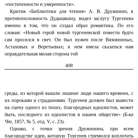
«постепенности и умеренности».
Критик «Библиотеки для чтения» А. В. Дружинин, в
противоположность Дудышкину, видел заслугу Тургенева
именно в том, что он создал образ романтика. По его
словам: «Новый герой новой тургеневской повести будто
сам просился в свет. Он был нужен после Вязовниных,
Астаховых и Веретьевых; в нем имела сказаться нам
оправдательная милая сторона той
408
среды, из которой вышли лишние люди нашего времени, с
их пороками и страданиями. Тургенев должен был вывести
на сцену одного из тихих, благородных идеалистов, может
быть, последнего из идеалистов в нашем обществе»
(Б-ка
Чт,
1857, № 5, отд. V, с. 23).
Однако, с точки зрения Дружинина, при всем
благородстве идеи, которую Тургенев стремился воплотить