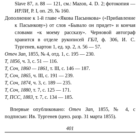
Slave 87, л. 88 — 121, см.: Mazon, 4. D. 2; фотокопия —
ИРЛИ,
Р. I, оп. 29, № 160.
Дополнение к 1-й главе «Якова Пасынкова» («Прибавление
к Пасынкову») от слов «Бывало он придет» и кончая
словами «к моему рассказу». Черновой автограф
хранится в отделе рукописей
ГБЛ,
ф. 306, И. С.
Тургенев, картон 1, ед. хр. 2, л. 56 — 57.
Отеч Зап,
1855, № 4, отд. 1, с. 195 — 230.
Т, 1856,
ч. 3, с. 51 — 116.
Т, Соч, 1860 — 1861,
т. III, с. 146 — 187.
Т, Соч, 1865,
ч. III, с. 191 — 239.
Т, Соч, 1874,
ч. 3, с. 189 — 235.
Т, Соч, 1880,
т. 7, с. 125 — 171.
Т, ПСС, 1883,
т. 7, с. 134 — 185.
Впервые опубликовано:
Отеч Зап,
1855, № 4, с
подписью: Ив. Тургенев (ценз. разр. 31 марта 1855).
401