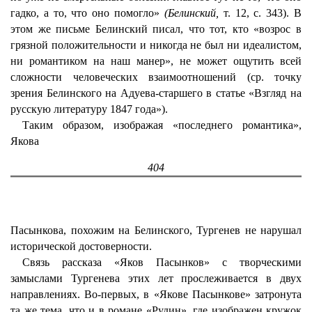
гадко, а то, что оно помогло»
(Белинский,
т. 12, с. 343). В
этом же письме Белинский писал, что тот, кто «возрос в
грязной положительности и никогда не был ни идеалистом,
ни романтиком на наш манер», не может ощутить всей
сложности человеческих взаимоотношений (ср. точку
зрения Белинского на Адуева-старшего в статье «Взгляд на
русскую литературу 1847 года»).
Таким образом, изображая «последнего романтика»,
Якова
404
Пасынкова, похожим на Белинского, Тургенев не нарушал
исторической достоверности.
Связь рассказа «Яков Пасынков» с творческими
замыслами Тургенева этих лет прослеживается в двух
направлениях. Во-первых, в «Якове Пасынкове» затронута
та же тема, что и в романе «Рудин», где изображен кружок