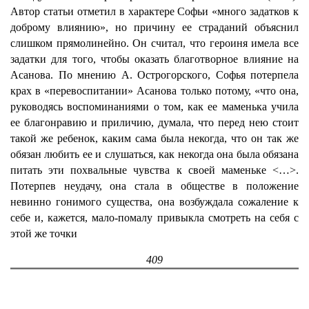
Автор статьи отметил в характере Софьи «много задатков к
доброму влиянию», но причину ее страданий объяснил
слишком прямолинейно. Он считал, что героиня имела все
задатки для того, чтобы оказать благотворное влияние на
Асанова. По мнению А. Острогорского, Софья потерпела
крах в «перевоспитании» Асанова только потому, «что она,
руководясь воспоминаниями о том, как ее маменька учила
ее благонравию и приличию, думала, что перед нею стоит
такой же ребенок, каким сама была некогда, что он так же
обязан любить ее и слушаться, как некогда она была обязана
питать эти похвальные чувства к своей маменьке <…>.
Потерпев неудачу, она стала в обществе в положение
невинно гонимого существа, она возбуждала сожаление к
себе и, кажется, мало-помалу привыкла смотреть на себя с
этой же точки
409