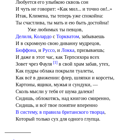
Любуется его улыбкою сквозь сон
И чуть не говорит: «Как мил... и точно он!..»
Итак, Климена, ты теперь уже спокойна:
Ты счастлива, ты мать и ею быть достойна!
Уже любимых ты певцов,
Делиля
,
Колардо
с
Торкватом
, забываешь
И в скромную свою диванну мудрецов,
Бюффона
, и
Руссо
, и
Локка
, призываешь;
И даже в этот час, как Терпсихора всех
[1]
Зовет чрез Фауля
в свой храм забав, утех,
Как пудры облака покрыли туалеты,
Как всё в движении: флер, шляпки и корсеты,
Картоны, ящики, мужья и сундуки, —
Сколь мысли у тебя от шума далеки!
Сидишь, облокотясь, над книгою смиренно,
Сидишь, и всё твое понятие вперенно
В систему, в правила британского творца
,
Который только сух для одного глупца.