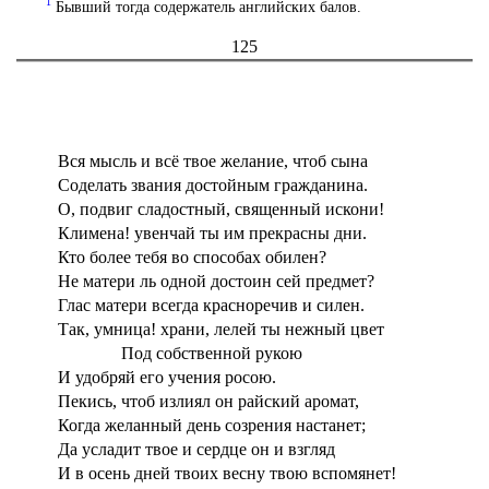
1
Бывший тогда содержатель английских балов.
125
Вся мысль и всё твое желание, чтоб сына
Соделать звания достойным гражданина.
О, подвиг сладостный, священный искони!
Климена! увенчай ты им прекрасны дни.
Кто более тебя во способах обилен?
Не матери ль одной достоин сей предмет?
Глас матери всегда красноречив и силен.
Так, умница! храни, лелей ты нежный цвет
Под собственной рукою
И удобряй его учения росою.
Пекись, чтоб излиял он райский аромат,
Когда желанный день созрения настанет;
Да усладит твое и сердце он и взгляд
И в осень дней твоих весну твою вспомянет!