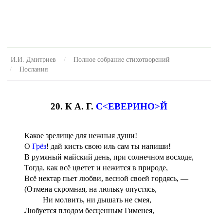
И.И. Дмитриев
Полное собрание стихотворений
Послания
20. К А. Г.
С<ЕВЕРИНО>Й
Какое зрелище для нежныя души!
О
Грёз
! дай кисть свою иль сам ты напиши!
В румяный майский день, при солнечном восходе,
Тогда, как всё цветет и нежится в природе,
Всё нектар пьет любви, весной своей гордясь, —
(Отмена скромная, на люльку опустясь,
Ни молвить, ни дышать не смея,
Любуется плодом бесценным Гименея,