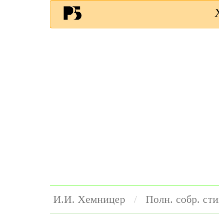
И.И. Хемницер
Полн. собр. ст