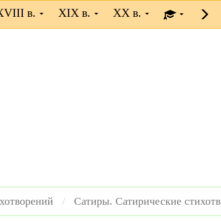
XVIII в.
XIX в.
XX в.
ихотворений
Сатиры. Сатирические стихот