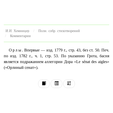
И.И. Хемницер
Полн. собр. стихотворений
Комментарии
Орлы.
Впервые — изд. 1779 г., стр. 43, без ст. 50. Печ.
по изд. 1782 г., ч. 1, стр. 53. По указанию Грота, басня
является подражанием аллегории Дора «Le sénat des aigles»
(«Орлиный сенат»).