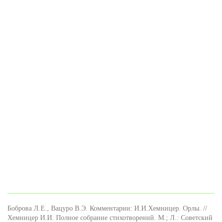
Боброва Л.Е., Вацуро В.Э. Комментарии: И.И.Хемницер. Орлы. //
Хемницер И.И. Полное собрание стихотворений. М.; Л.: Советский