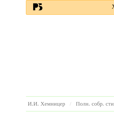
И.И. Хемницер
Полн. собр. ст