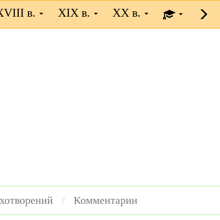
XVIII в.
XIX в.
XX в.
ихотворений
Комментарии