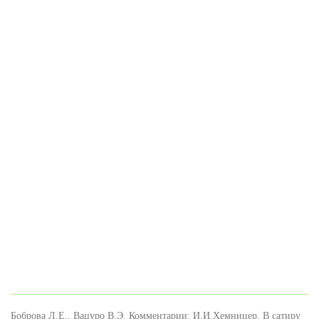
Боброва Л.Е., Вацуро В.Э. Комментарии: И.И.Хемницер. В сатиру