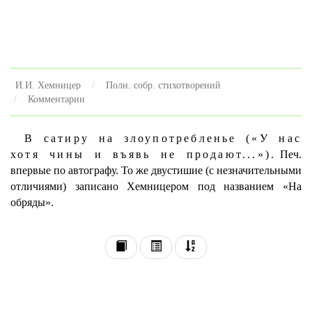
И.И. Хемницер
Полн. собр. стихотворений
Комментарии
В сатиру на злоупотребленье («У нас
хотя чины и въявь не продают...»).
Печ.
впервые по автографу. То же двустишие (с незначительными
отличиями) записано Хемницером под названием «На
обряды».