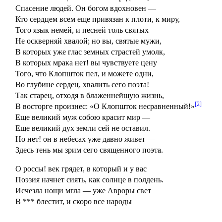
Спасение людей. Он богом вдохновен —
Кто сердцем всем еще привязан к плоти, к миру,
Того язык немей, и песней толь святых
Не оскверняй хвалой; но вы, святые мужи,
В которых уже глас земных страстей умолк,
В которых мрака нет! вы чувствуете цену
Того, что Клопшток пел, и можете одни,
Во глубине сердец, хвалить сего поэта!
Так старец, отходя в блаженнейшую жизнь,
[2]
В восторге произнес: «О Клопшток несравненный!»
Еще великий муж собою красит мир —
Еще великий дух земли сей не оставил.
Но нет! он в небесах уже давно живет —
Здесь тень мы зрим сего священного поэта.
О россы! век грядет, в который и у вас
Поэзия начнет сиять, как солнце в полдень.
Исчезла нощи мгла — уже Авроры свет
В *** блестит, и скоро все народы