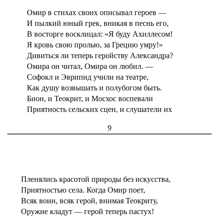
Омир в стихах своих описывал героев —
И пылкий юный грек, вникая в песнь его,
В восторге восклицал: «Я буду Ахиллесом!
Я кровь свою пролью, за Грецию умру!»
Дивиться ли теперь геройству Александра?
Омира он читал, Омира он любил. —
Софокл и Эврипид учили на театре,
Как душу возвышать и полубогом быть.
Бион, и Теокрит, и Мосхос воспевали
Приятность сельских сцен, и слушатели их
9
Пленялись красотой природы без искусства,
Приятностью села. Когда Омир поет,
Всяк воин, всяк герой, внимая Теокриту,
Оружие кладут — герой теперь пастух!