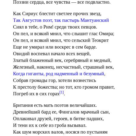
Поэзии сердца, все чувства — все подвластно.
Как Сириус блестит светлее прочих звезд,
Так Августов поэт, так пастырь Мантуанский
Сиял в тебе, о Рим! среди твоих певцов.
Он пел, и всякий мнил, что слышит глас Омира;
Он пел, и всякий мнил, что сельский Теокрит
Еще не умирал или воскрес в сем барде.
Овидий воспевал начало всех вещей,
Златый блаженный век, серебряный и медный,
Железный, наконец, несчастный, страшный век,
Когда гиганты, род надменный и безумный
,
Собрав громады гор, хотели вознестись
К престолу божества; но тот, кто громом правит,
[1]
Погреб их в сих горах
.
Британия есть мать поэтов величайших.
Древнейший бард ее, Фингалов мрачный сын,
Оплакивал друзей, героев, в битве падших,
И тени их к себе из гроба вызывал.
Как шум морских валов, носяся по пустыням