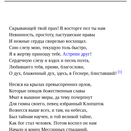
Скрывающей твой прах! В восторге пел ты нам
Невинность, простоту, пастушеские нравы
И нежные сердца свирелью восхищал.
Сию слезу мою, текущую толь быстро,
Я в жертву приношу тебе,
Астреин друг
!
Сердечную слезу и вздох и песнь поэта,
Любившего тебя, прими, благослови,
[1]
О дух, блаженный дух, здесь, в Геснере, блиставший!
Несяся на крылах превыспренних орлов,
Которые певцов божественныя славы
Мчат в вышние миры, да тему почерпнут
Для гимна своего, певец избранный Клопшток
Вознесся выше всех, и там, на небесах,
Был тайнам научен, и той великой тайне,
Как бог стал человек. Потом воспел он нам
Начало и конец Мессииных страданий,