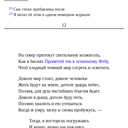
[1]
Сии стихи прибавлены после.
[2]
Я читал об этом в одном немецком журнале.
12
На север притекут светильник возжигать,
Как в баснях
Прометей тек к огненному Фебу
,
Чтоб хладный темный мир согреть и осветить.
Доколе мир стоит, доколе человеки
Жить будут на земле, дотоле дщерь небес,
Поэзия, для душ чистейших благом будет.
Доколе я дышу, дотоле буду петь,
Поэзию хвалить и ею утешаться.
Когда ж умру, засну и снова пробужусь, —
Тогда, в восторгах погружаясь
И вечно, вечно наслаждаясь,