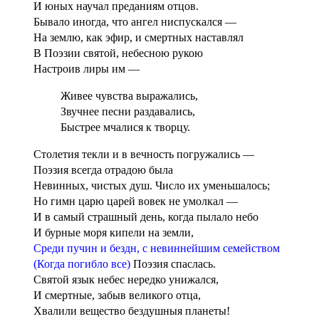
И юных научал преданиям отцов.
Бывало иногда, что ангел ниспускался —
На землю, как эфир, и смертных наставлял
В Поэзии святой, небесною рукою
Настроив лиры им —
Живее чувства выражались
,
Звучнее песни раздавались,
Быстрее мчалися к творцу.
Столетия текли и в вечность погружались —
Поэзия всегда отрадою была
Невинных, чистых душ. Число их уменьшалось;
Но гимн царю царей вовек не умолкал —
И в самый страшный день, когда пылало небо
И бурные моря кипели на земли,
Среди пучин и бездн, с невиннейшим семейством
(Когда погибло все)
Поэзия спаслась.
Святой язык небес нередко унижался,
И смертные, забыв великого отца,
Хвалили вещество бездушныя планеты!