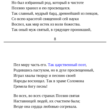
Но был избранный род, который в чистоте
Поэзию хранил и ею просвещался.
Так славный, мудрый бард, древнейший из певцов,
Со всею красотой священной сей науки
Воспел, как мир истек из воли божества.
Так оный муж святый, в грядущее проникший,
8
Пел миру часть его.
Так царственный поэт
,
Родившись пастухом, но в духе просвещенный,
Играл хвалы творцу и песнию своей
Народы восхищал. Так в храме Соломона
Гремела богу песнь!
Во всех, во всех странах Поэзия святая
Наставницей людей, их счастием была;
Везде она сердца любовью согревала.