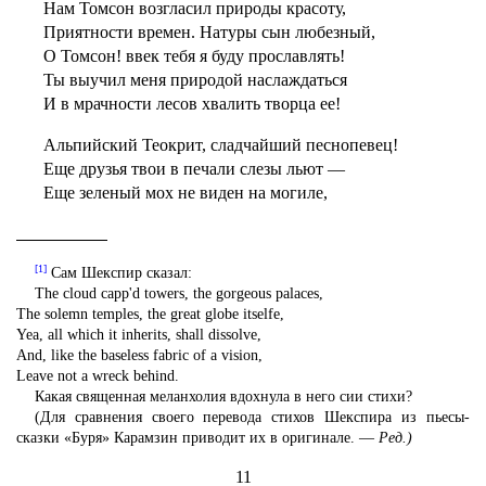
Нам Томсон возгласил природы красоту,
Приятности времен. Натуры сын любезный,
О Томсон! ввек тебя я буду прославлять!
Ты выучил меня природой наслаждаться
И в мрачности лесов хвалить творца ее!
Альпийский Теокрит, сладчайший песнопевец!
Еще друзья твои в печали слезы льют —
Еще зеленый мох не виден на могиле,
[1]
Сам Шекспир сказал:
The cloud capp'd towers, the gorgeous palaces,
The solemn temples, the great globe itselfe,
Yea, all which it inherits, shall dissolve,
And, like the baseless fabric of a vision,
Leave not a wreck behind.
Какая священная меланхолия вдохнула в него сии стихи?
(Для сравнения своего перевода стихов Шекспира из пьесы-
сказки «Буря» Карамзин приводит их в оригинале. —
Ред.)
11