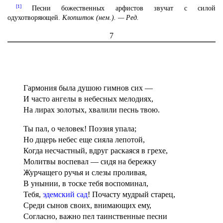
[1]
Песни божественных арфистов звучат с силой
одухотворяющей.
Клопшток (нем.). — Ред.
7
Гармония была душою гимнов сих —
И часто ангелы в небесных мелодиях,
На лирах золотых, хвалили песнь твою.
Ты пал, о человек! Поэзия упала;
Но дщерь небес еще сияла лепотой,
Когда несчастный, вдруг раскаяся в грехе,
Молитвы воспевал — сидя на бережку
Журчащего ручья и слезы проливая,
В унынии, в тоске тебя воспоминал,
Тебя,
эдемский сад
! Почасту мудрый старец,
Среди сынов своих, внимающих ему,
Согласно, важно пел таинственные песни