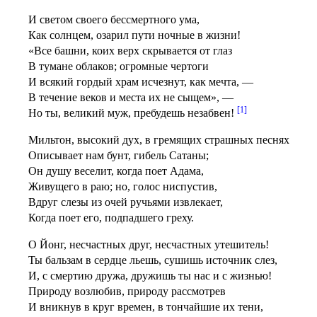
И светом своего бессмертного ума,
Как солнцем, озарил пути ночные в жизни!
«Все башни, коих верх скрывается от глаз
В тумане облаков; огромные чертоги
И всякий гордый храм исчезнут, как мечта, —
В течение веков и места их не сыщем», —
[1]
Но ты, великий муж, пребудешь незабвен!
Мильтон, высокий дух, в гремящих страшных песнях
Описывает нам бунт, гибель Сатаны;
Он душу веселит, когда поет Адама,
Живущего в раю; но, голос ниспустив,
Вдруг слезы из очей ручьями извлекает,
Когда поет его, подпадшего греху.
О Йонг, несчастных друг, несчастных утешитель!
Ты бальзам в сердце льешь, сушишь источник слез,
И, с смертию дружа, дружишь ты нас и с жизнью!
Природу возлюбив, природу рассмотрев
И вникнув в круг времен, в тончайшие их тени,