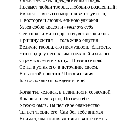
Явился человек, прекраснейшая тварь,
Предмет любви творца, любовию рожденный;
Явился — весь сей мир приветствует его,
В восторге и любви, единою улыбкой.
Узрев собор красот и
чувствуя себя
,
Сей гордый мира царь почувствовал и бога,
Причину бытия — толь живо ощутил
Величие творца, его премудрость, благость,
Что сердце у него в гимн нежный излилось,
Стремясь лететь к отцу... Поэзия святая!
Се ты в устах его, в источнике своем,
В высокой простоте! Поэзия святая!
Благословляю я рождение твое!
Когда ты, человек, в невинности сердечной,
Как роза цвел в раю, Поэзия тебе
Утехою была. Ты пел свое блаженство,
Ты пел творца его. Сам бог тебе внимал,
Внимал, благословлял твои святые гимны: