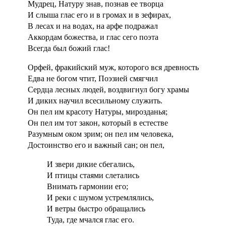
Мудрец, Натуру знав, познав ее творца
И слыша глас его и в громах и в зефирах,
В лесах и на водах, на арфе подражал
Аккордам божества, и глас сего поэта
Всегда был божий глас!
Орфей, фракийский муж, которого вся древность
Едва не богом чтит, Поэзией смягчил
Сердца лесных людей, воздвигнул богу храмы
И диких научил всесильному служить.
Он пел им красоту Натуры, мирозданья;
Он пел им тот закон, который в естестве
Разумным оком зрим; он пел им человека,
Достоинство его и важный сан; он пел,
И звери дикие сбегались,
И птицы стаями слетались
Внимать гармонии его;
И реки с шумом устремлялись,
И ветры быстро обращались
Туда, где мчался глас его.