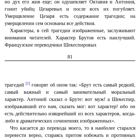
но дух его жив еще; он одушевляет Октавия и Антония,
гонит убийц Цезаревых и после всех их погубляет.
Умерщвление Цезаря есть содержание трагедии; на
умерщвлении сем основаны все действия.
Характеры, в сей трагедии изображенные, заслуживают
внимания читателей. Характер Брутов есть наилучший.
Французские переводчики Шекеспировых
81
[1]
трагедий
говорят об оном так: «Брут есть самый редкий,
самый важный и самый занимательный моральный
характер. Антоний сказал о Бруте: вот муж! а Шекеспир,
изображавший его нам, сказать мог: вот характер! ибо он
есть действительно изящнейший из всех характеров, когда-
либо в драматических сочинениях изображенных».
Что касается до перевода моего, то я наиболее старался
перевести верно, стараясь притом избежать и противных