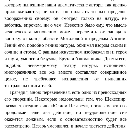
которых нынешние наши драматические авторы так крепко
придерживаются; не хотел он полагать тесных пределов
воображению своему: он смотрел только на натуру, не
заботясь, впрочем, ни о чем. Известно было ему, что мысль
человеческая мгновенно может перелетать от запада к
востоку, от конца области Моголовой к пределам Англии.
Гений его, подобно гению натуры, обнимал взором своим и
солнце и атомы. С равным искусством изображал он и героя
и шута, умного и безумца, Брута и башмашника. Драмы его,
подобно неизмеримому театру натуры, исполнены
многоразличия: все же вместе составляет совершенное
целое, не требующее исправления от нынешних
театральных писателей.
Трагедия, мною переведенная, есть одно из превосходных
его творений. Некоторые недовольны тем, что Шекеспир,
назвав трагедию сию «Юлием Цезарем», после смерти его
продолжает еще два действия; но неудовольствие сие
окажется ложным, если с основательностию будет все
рассмотрено. Цезарь умерщвлен в начале третьего действия,