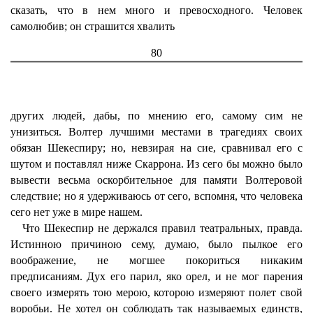
сказать, что в нем много и превосходного. Человек
самолюбив; он страшится хвалить
80
других людей, дабы, по мнению его, самому сим не
унизиться. Волтер лучшими местами в трагедиях своих
обязан Шекеспиру; но, невзирая на сие, сравнивал его с
шутом и поставлял ниже Скаррона. Из сего бы можно было
вывести весьма оскорбительное для памяти Волтеровой
следствие; но я удерживаюсь от сего, вспомня, что человека
сего нет уже в мире нашем.
Что Шекеспир не держался правил театральных, правда.
Истинною причиною сему, думаю, было пылкое его
воображение, не могшее покориться никаким
предписаниям. Дух его парил, яко орел, и не мог парения
своего измерять тою мерою, которою измеряют полет свой
воробьи. Не хотел он соблюдать так называемых единств,