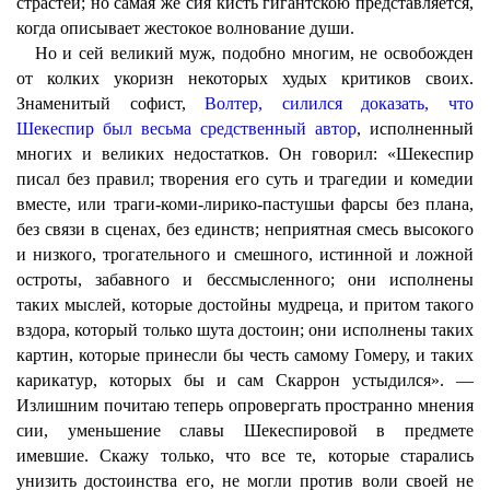
страстей; но самая же сия кисть гигантскою представляется,
когда описывает жестокое волнование души.
Но и сей великий муж, подобно многим, не освобожден
от колких укоризн некоторых худых критиков своих.
Знаменитый софист,
Волтер, силился доказать, что
Шекеспир был весьма средственный автор
, исполненный
многих и великих недостатков. Он говорил: «Шекеспир
писал без правил; творения его суть и трагедии и комедии
вместе, или траги-коми-лирико-пастушьи фарсы без плана,
без связи в сценах, без единств; неприятная смесь высокого
и низкого, трогательного и смешного, истинной и ложной
остроты, забавного и бессмысленного; они исполнены
таких мыслей, которые достойны мудреца, и притом такого
вздора, который только шута достоин; они исполнены таких
картин, которые принесли бы честь самому Гомеру, и таких
карикатур, которых бы и сам Скаррон устыдился». —
Излишним почитаю теперь опровергать пространно мнения
сии, уменьшение славы Шекеспировой в предмете
имевшие. Скажу только, что все те, которые старались
унизить достоинства его, не могли против воли своей не