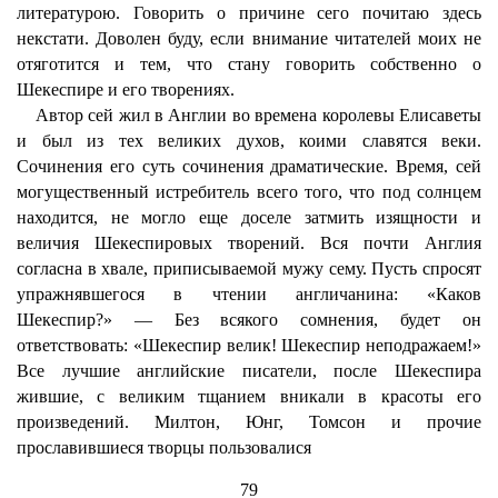
литературою. Говорить о причине сего почитаю здесь
некстати. Доволен буду, если внимание читателей моих не
отяготится и тем, что стану говорить собственно о
Шекеспире и его творениях.
Автор сей жил в Англии во времена королевы Елисаветы
и был из тех великих духов, коими славятся веки.
Сочинения его суть сочинения драматические. Время, сей
могущественный истребитель всего того, что под солнцем
находится, не могло еще доселе затмить изящности и
величия Шекеспировых творений. Вся почти Англия
согласна в хвале, приписываемой мужу сему. Пусть спросят
упражнявшегося в чтении англичанина: «Каков
Шекеспир?» — Без всякого сомнения, будет он
ответствовать: «Шекеспир велик! Шекеспир неподражаем!»
Все лучшие английские писатели, после Шекеспира
жившие, с великим тщанием вникали в красоты его
произведений. Милтон, Юнг, Томсон и прочие
прославившиеся творцы пользовалися
79