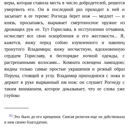
веры, которая ставила месть в число добродетелей, решится
умертвить его. Он в последний раз приходит к ней и
засыпает в ее тереме: Рогнеда берет нож — медлит — и
князь, просыпаясь, вырывает смертоносное оружие из
дрожащих рук ее. Тут Горислава, в исступлении отчаяния,
исчисляет все свои оскорбления и его жестокости... Я,
кажется, вижу перед собою изумленного и наконец
тронутого Владимира; вижу несчастную, вдохновенную
сердцем Гориславу, в беспорядке ночной одежды, с
растрепанными волосами... Комната освещена лампадою;
видны только самые простые украшения и резный образ
Перуна, стоящий в углу. Владимир приподнялся с ложа и
держит в руке вырванный им нож; он слушает Рогнеду с
таким вниманием, которое доказывает, что ее слова уже
глубоко
[1]
Это было до его крещения. Святая религия еще не действовала
в нем своею благодатию.