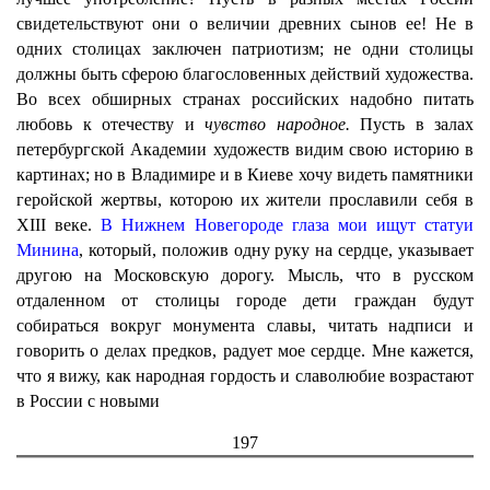
свидетельствуют они о величии древних сынов ее! Не в
одних столицах заключен патриотизм; не одни столицы
должны быть сферою благословенных действий художества.
Во всех обширных странах российских надобно питать
любовь к отечеству и
чувство народное.
Пусть в залах
петербургской Академии художеств видим свою историю в
картинах; но в Владимире и в Киеве хочу видеть памятники
геройской жертвы, которою их жители прославили себя в
XIII веке.
В Нижнем Новегороде глаза мои ищут статуи
Минина
, который, положив одну руку на сердце, указывает
другою на Московскую дорогу. Мысль, что в русском
отдаленном от столицы городе дети граждан будут
собираться вокруг монумента славы, читать надписи и
говорить о делах предков, радует мое сердце. Мне кажется,
что я вижу, как народная гордость и славолюбие возрастают
в России с новыми
197