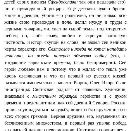
детей своих именем
Сфендосолава:
так они называли его),
но и прямодушный рыцарь. Еще детскою рукою бросив
копье в древлян, убийц его родителей, он не только всю
жизнь свою провождал в поле, делил нужду и труды с
верными товарищами, спал на сырой земле, под открытым
небом; но, любя славу, любил и строгую воинскую
честность. Нестор, скупой на слова, не забыл сей великой
черты характера его:
Святослав никогда не хотел нападать
нечаянно, но всегда наперед объявлял войну
(что, в
тогдашние варварские времена, было беспримерно). Сей
герой любезен нам и потому, что в жилах его текла уже
кровь славянская и что он первый из русских князей
назывался именем языка нашего. Рюрик, Олег, Игорь были
иностранцы: Святослав родился от славянки. Художник,
знакомый с
мысленным образцом
геройства и с духом
времени, представит нам, как сей древний Суворов России,
привыкнув надеяться на судьбу, видит себя окруженного со
всех сторон греками. Верная дружина его, изумленная их
бесчисленным множеством, в первый раз уныла; победа
казалась ей наконец невозможною. Святослав говорит речь,