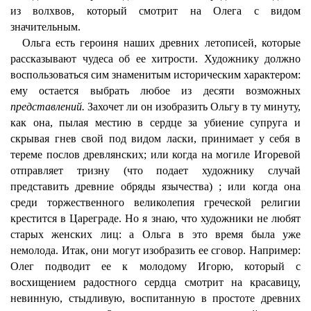
из волхвов, который смотрит на Олега с видом
значительным.
Ольга есть героиня наших древних летописей, которые
рассказывают чудеса об ее хитрости. Художнику должно
воспользоваться сим знаменитым историческим характером:
ему остается выбрать любое из десяти возможных
представлений.
Захочет ли он изобразить Ольгу в ту минуту,
как она, пылая местию в сердце за убиение супруга и
скрывая гнев свой под видом ласки, принимает у себя в
тереме послов древлянских; или когда на могиле Игоревой
отправляет тризну (что подает художнику случай
представить древние обряды язычества) ; или когда она
среди торжественного великолепия греческой религии
крестится в Цареграде. Но я знаю, что художники не любят
старых женских лиц: а Ольга в это время была уже
немолода. Итак, они могут изобразить ее сговор. Например:
Олег подводит ее к молодому Игорю, который с
восхищением радостного сердца смотрит на красавицу,
невинную, стыдливую, воспитанную в простоте древних