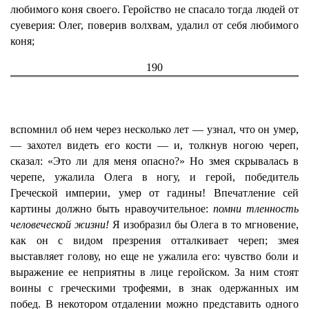
любимого коня своего. Геройство не спасало тогда людей от
суеверия: Олег, поверив волхвам, удалил от себя любимого
коня;
190
вспомнил об нем через несколько лет — узнал, что он умер,
— захотел видеть его кости — и, толкнув ногою череп,
сказал: «Это ли для меня опасно?» Но змея скрывалась в
черепе, ужалила Олега в ногу, и герой, победитель
Греческой империи, умер от гадины! Впечатление сей
картины должно быть нравоучительное:
помни тленность
человеческой жизни!
Я изобразил бы Олега в то мгновение,
как он с видом презрения отталкивает череп; змея
выставляет голову, но еще не ужалила его: чувство боли и
выражение ее неприятны в лице геройском. За ним стоят
воины с греческими трофеями, в знак одержанных им
побед. В некотором отдалении можно представить одного