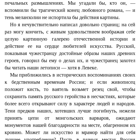
печальных размышлениях. Мы угадали бы, кто он, —
вспомнили бы трагический конец любовного романа, — и
тень меланхолии не испортила бы действия картины.
Но я нечувствительно написал довольно страниц; на сей
раз могу кончить, с живым удовольствием воображая себе
целую картинную галерею отечественной истории и
действие ее на сердце любителей искусства. Русский,
показывая чужестранцу достойные образы наших древних
героев, говорил бы ему о делах их, и чужестранец захотел
бы читать наши летописи — хотя в Левеке.
Мы приближились в исторических воспоминаниях своих
к бедственным временам России; и если живописец
положит кисть, то ваятель возьмет резец свой, чтобы
сохранить память русского геройства в несчастиях, которые
более всего открывают силу в характере людей и народов.
Тени предков наших, хотевших лучше погибнуть, нежели
принять цепи от монгольских варваров, ожидают
монументов нашей благодарности на месте, обагренном их
кровию. Может ли искусство и мрамор найти для себя
лучшее употребление? Пусть в разных местах России