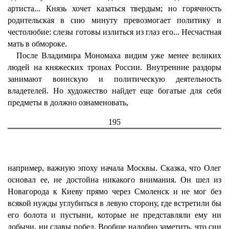
артиста... Князь хочет казаться твердым; но горячность
родительская в сию минуту превозмогает политику и
честолюбие: слезы готовы излиться из глаз его... Несчастная
мать в обмороке.
После Владимира Мономаха видим уже менее великих
людей на княжеских тронах России. Внутренние раздоры
занимают воинскую и политическую деятельность
владетелей. Но художество найдет еще богатые для себя
предметы в должно ознаменовать,
195
например, важную эпоху начала Москвы. Сказка, что Олег
основал ее, не достойна никакого внимания. Он шел из
Новагорода к Киеву прямо через Смоленск и не мог без
всякой нужды углубиться в левую сторону, где встретили бы
его болота и пустыни, которые не представляли ему ни
добычи, ни славы побед. Вообще надобно заметить, что сии