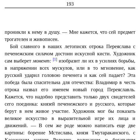
193
проникли к нему в душу. — Мне кажется, что сей предмет
трогателен и живописен.
Бой славного в наших летописях отрока Переяслава с
печенежским силачом достоин искусной кисти. Художник
[1]
сам выберет
момент:
изобразит ли их в усилиях борьбы,
в напряжении всех мускулов, или в то мгновение, как
русский ударил головою печенега и как сей падает? Эта
победа была спасительна для отечества: Владимир в честь
отрока назвал его именем новый город Переяславль.
Кажется, что надобно представить только двух свидетелей
сего поединка: князей печенежского и русского, которые
берут в нем живое участие. Художник мог бы показать
великое искусство в выразительной игре их лица и
движений. — В сем же роде можно написать еще две
картины: борение Мстислава, князя Тмутараканского, с
Касожским князем Редедею, великаном и богатырем