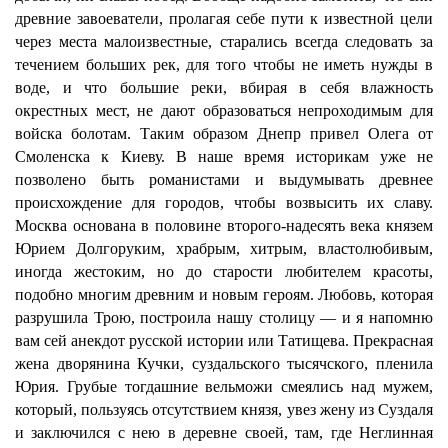
древние завоеватели, пролагая себе пути к известной цели
через места малоизвестные, старались всегда следовать за
течением больших рек, для того чтобы не иметь нужды в
воде, и что большие реки, вбирая в себя влажность
окрестных мест, не дают образоваться непроходимым для
войска болотам. Таким образом Днепр привел Олега от
Смоленска к Киеву. В наше время историкам уже не
позволено быть романистами и выдумывать древнее
происхождение для городов, чтобы возвысить их славу.
Москва основана в половине второго-надесять века князем
Юрием Долгоруким, храбрым, хитрым, властолюбивым,
иногда жестоким, но до старости любителем красоты,
подобно многим древним и новым героям. Любовь, которая
разрушила Трою, построила нашу столицу — и я напомню
вам сей анекдот русской истории или Татищева. Прекрасная
жена дворянина Кучки, суздальского тысячского, пленила
Юрия. Грубые тогдашние вельможи смеялись над мужем,
который, пользуясь отсутствием князя, увез жену из Суздаля
и заключился с нею в деревне своей, там, где Неглинная