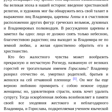
бы великая эпоха в нашей истории: введение христианской
религии, и художник мог бы обнаружить весь свой талант в
выражении лиц Владимира, царевны Анны и в счастливом
расположении других фигур: греческих вельмож, духовных
и Владимировых полководцев. В рассуждении царевны я
заметил бы одно: лицо ее должно сиять только небесною,
благочестивою радостию; она выходит за Владимира не по
земной любви, а желая единственно обратить его в
христианство.
Кто без жалостного чувства может вообразить
прекрасную и несчастную Рогнеду, названную от великих
горестей ее трогательным именем
Гориславы?
Владимир
разорил отечество ее, умертвил родителей, братьев и
[1]
женился на сей отчаянной пленнице
. Он мог бы еще
верною любовию примирить с собою нежное сердце
женщины; но, удовлетворив страсти, князь хочет удалить
супругу. Тогда оскорбленная любовь возобновляет в памяти
своей все злодеяния жестокого и неблагодарного
Владимира, и Горислава, подкрепляемая учением языческой