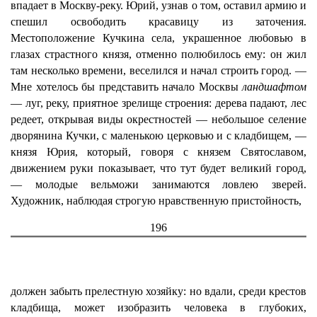
впадает в Москву-реку. Юрий, узнав о том, оставил армию и
спешил освободить красавицу из заточения.
Местоположение Кучкина села, украшенное любовью в
глазах страстного князя, отменно полюбилось ему: он жил
там несколько времени, веселился и начал строить город. —
Мне хотелось бы представить начало Москвы
ландшафтом
— луг, реку, приятное зрелище строения: дерева падают, лес
редеет, открывая виды окрестностей — небольшое селение
дворянина Кучки, с маленькою церковью и с кладбищем, —
князя Юрия, который, говоря с князем Святославом,
движением руки показывает, что тут будет великий город,
— молодые вельможи занимаются ловлею зверей.
Художник, наблюдая строгую нравственную пристойность,
196
должен забыть прелестную хозяйку: но вдали, среди крестов
кладбища, может изобразить человека в глубоких,