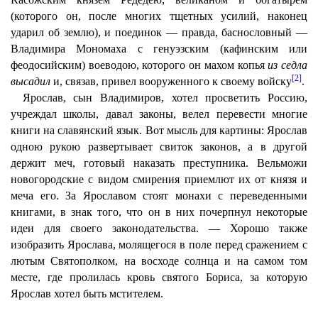
(которого он, после многих тщетных усилий, наконец
ударил об землю), и поединок — правда, баснословный —
Владимира Мономаха с генуэзским (кафинским или
феодосийским) воеводою, которого он махом копья
из седла
[2]
высадил
и, связав, привел вооруженного к своему войску
.
Ярослав, сын Владимиров, хотел просветить Россию,
учреждал школы, давал законы, велел перевести многие
книги на славянский язык. Вот мысль для картины: Ярослав
одною рукою развертывает свиток законов, а в другой
держит меч, готовый наказать преступника. Вельможи
новогородские с видом смирения приемлют их от князя и
меча его. За Ярославом стоят монахи с переведенными
книгами, в знак того, что он в них почерпнул некоторые
идеи для своего законодательства. — Хорошо также
изобразить Ярослава, молящегося в поле перед сражением с
лютым Святополком, на восходе солнца и на самом том
месте, где пролилась кровь святого Бориса, за которую
Ярослав хотел быть мстителем.