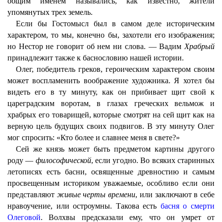
общим именем назывались, как известно, жители
упомянутых трех земель.
Если бы Гостомысл был в самом деле историческим
характером, то мы, конечно бы, захотели его изображения;
но Нестор не говорит об нем ни слова. — Вадим
Храбрый
принадлежит также к баснословию нашей истории.
Олег, победитель греков, героическим характером своим
может воспламенить воображение художника. Я хотел бы
видеть его в ту минуту, как он прибивает щит свой к
цареградским воротам, в глазах греческих вельмож и
храбрых его товарищей, которые смотрят на сей щит как на
верную цель будущих своих подвигов. В эту минуту Олег
мог спросить: «Кто более и славнее меня в свете?»
Сей же князь может быть предметом картины другого
роду —
философической
, если угодно. Во всяких старинных
летописях есть басни, освященные древностию и самым
просвещенным историком уважаемые, особливо если они
представляют
живые черты времени
, или заключают в себе
нравоучение, или остроумны. Такова есть
басня о смерти
Олеговой
. Волхвы предсказали ему, что он умрет от