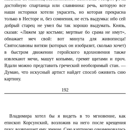
достойную спартанца или славянина: речь, которую все
наши историки хотели украсить, но которая прекрасна
только в Несторе и, без сомнения, не есть выдумка: ибо сей
добрый старец не умел бы так хорошо выдумать. Князь,
сказав: «Ляжем зде костьми; мертвые бо срама не имут»,
обнажает меч свой: вот минута для живописца!
Святославовы витязи (которых он изобразит, сколько хочет)
в быстром движении геройского вдохновения также
извлекают мечи, машут копьями, гремят щитами и проч.
Вдали можно представить греческий необозримый стан. —
Думаю, что искусный артист найдет способ оживить сию
картину.
192
Владимира хотел бы я видеть в то мгновение, как
епископ Корсунский, возложив на него после крещения
руку, возвращает ему зрение. Сею картиною ознаменовалась