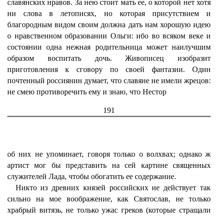
славянских нравов. За нею стоит мать ее, о которой нет хотя
ни слова в летописях, но которая присутствием и
благородным видом своим должна дать нам хорошую идею
о нравственном образовании Ольги: ибо во всяком веке и
состоянии одна нежная родительница может наилучшим
образом воспитать дочь. Живописец изобразит
приготовления к сговору по своей фантазии. Один
почтенный россиянин думает, что славяне не имели жрецов:
не смею противоречить ему и знаю, что Нестор
191
об них не упоминает, говоря только о волхвах; однако ж
артист мог бы представить на сей картине священных
служителей Лада, чтобы обогатить ее содержание.
Никто из древних князей российских не действует так
сильно на мое воображение, как Святослав, не только
храбрый витязь, не только ужас греков (которые стращали