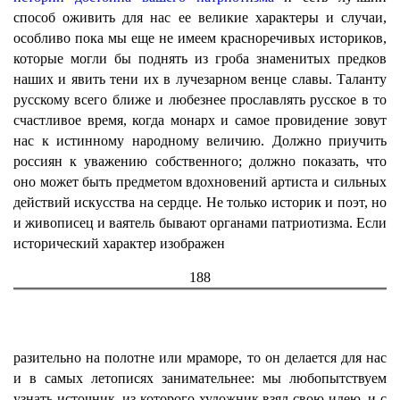
способ оживить для нас ее великие характеры и случаи,
особливо пока мы еще не имеем красноречивых историков,
которые могли бы поднять из гроба знаменитых предков
наших и явить тени их в лучезарном венце славы. Таланту
русскому всего ближе и любезнее прославлять русское в то
счастливое время, когда монарх и самое провидение зовут
нас к истинному народному величию. Должно приучить
россиян к уважению собственного; должно показать, что
оно может быть предметом вдохновений артиста и сильных
действий искусства на сердце. Не только историк и поэт, но
и живописец и ваятель бывают органами патриотизма. Если
исторический характер изображен
188
разительно на полотне или мраморе, то он делается для нас
и в самых летописях занимательнее: мы любопытствуем
узнать источник, из которого художник взял свою идею, и с