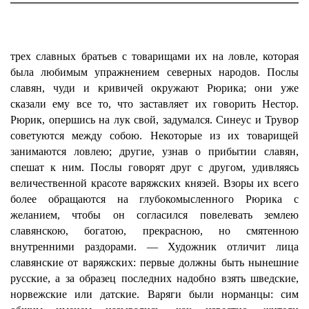
трех славных братьев с товарищами их на ловле, которая
была любимым упражнением северных народов. Послы
славян, чуди и кривичей окружают Рюрика; они уже
сказали ему все то, что заставляет их говорить Нестор.
Рюрик, опершись на лук свой, задумался. Синеус и Трувор
советуются между собою. Некоторые из их товарищей
занимаются ловлею; другие, узнав о прибытии славян,
спешат к ним. Послы говорят друг с другом, удивляясь
величественной красоте варяжских князей. Взоры их всего
более обращаются на глубокомысленного Рюрика с
желанием, чтобы он согласился повелевать землею
славянскою, богатою, прекрасною, но смятенною
внутренними раздорами. — Художник отличит лица
славянские от варяжских: первые должны быть нынешние
русские, а за образец последних надобно взять шведские,
норвежские или датские. Варяги были норманцы: сим