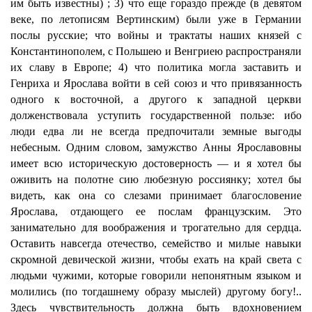
им быть известны) ; 3) что еще гораздо прежде (в девятом
веке, по летописям Вертинским) были уже в Германии
послы русские; что войны и трактаты наших князей с
Константинополем, с Польшею и Венгриею распространяли
их славу в Европе; 4) что политика могла заставить и
Генриха и Ярослава войти в сей союз и что привязанность
одного к восточной, а другого к западной церкви
долженствовала уступить государственной пользе: ибо
люди едва ли не всегда предпочитали земные выгоды
небесным. Одним словом, замужство Анны Ярославовны
имеет всю историческую достоверность — и я хотел бы
оживить на полотне сию любезную россиянку; хотел бы
видеть, как она со слезами принимает благословение
Ярослава, отдающего ее послам французским. Это
занимательно для воображения и трогательно для сердца.
Оставить навсегда отечество, семейство и милые навыки
скромной девической жизни, чтобы ехать на край света с
людьми чужими, которые говорили непонятным языком и
молились (по тогдашнему образу мыслей) другому богу!..
Здесь чувствительность должна быть вдохновением