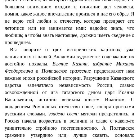
большим вниманием входим в описание дел человека,
помня, какое живое впечатление произвел в нас его образ. Я
не верю той любви к отечеству, которая презирает его
летописи или не занимается ими: надобно знать, что
любишь; а чтобы знать настоящее, должно иметь сведение о
прошедшем.
Вы говорите о трех исторических картинах, уже
написанных в нашей Академии художеств: содержание их
достойно похвалы.
Взятие Казани, избрание Михаила
Феодоровича
и
Полтавское сражение
представляют нам
важные эпохи российской истории. Разрушение Казанского
царства запечатлело независимость России, славно
освобожденной от ига татарского дедом царя Иоанна
Васильевича, истинно великим князем Иоанном. С
воцарением Романовых отечество наше, говоря простыми
русскими словами,
увидело свет:
мятежи прекратились, и
Россия начала возрастать в величии и славе с какою-то
удивительно стройною постепенностию. А Полтавское
сражение утвердило или, лучше сказать, основало