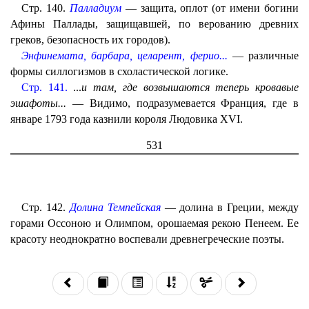
Стр. 140.
Палладиум
— защита, оплот (от имени богини
Афины Паллады, защищавшей, по верованию древних
греков, безопасность их городов).
Энфинемата, барбара, целарент, ферио...
— различные
формы силлогизмов в схоластической логике.
Стр. 141.
...
и там, где возвышаются теперь кровавые
эшафоты...
— Видимо, подразумевается Франция, где в
январе 1793 года казнили короля Людовика XVI.
531
Стр. 142.
Долина Темпейская
— долина в Греции, между
горами Оссоною и Олимпом, орошаемая рекою Пенеем. Ее
красоту неоднократно воспевали древнегреческие поэты.