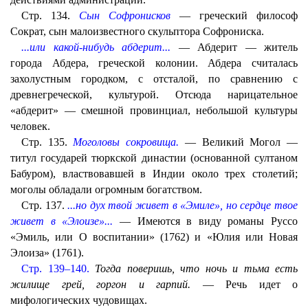
Стр. 134.
Сын Софронисков
— греческий философ
Сократ, сын малоизвестного скульптора Софрониска.
...или какой-нибудь абдерит...
— Абдерит — житель
города Абдера, греческой колонии. Абдера считалась
захолустным городком, с отсталой, по сравнению с
древнегреческой, культурой. Отсюда нарицательное
«абдерит» — смешной провинциал, небольшой культуры
человек.
Стр. 135.
Моголовы сокровища.
— Великий Могол —
титул государей тюркской династии (основанной султаном
Бабуром), властвовавшей в Индии около трех столетий;
моголы обладали огромным богатством.
Стр. 137.
...но дух твой живет в «Эмиле», но сердце твое
живет в «Элоизе»...
— Имеются в виду романы Руссо
«Эмиль, или О воспитании» (1762) и «Юлия или Новая
Элоиза» (1761).
Стр. 139–140.
Тогда поверишь, что ночь и тьма есть
жилище грей, горгон и гарпий.
— Речь идет о
мифологических чудовищах.