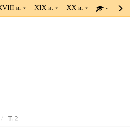
XVIII в.
XIX в.
XX в.
Т. 2