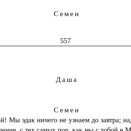
Семен
557
Даша
Семен
й! Мы эдак ничего не узнаем до завтра; над
дение, с тех самых пор, как мы с тобой в М