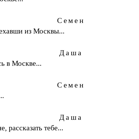
Семен
ехавши из Москвы...
Даша
ь в Москве...
Семен
..
Даша
е, рассказать тебе...