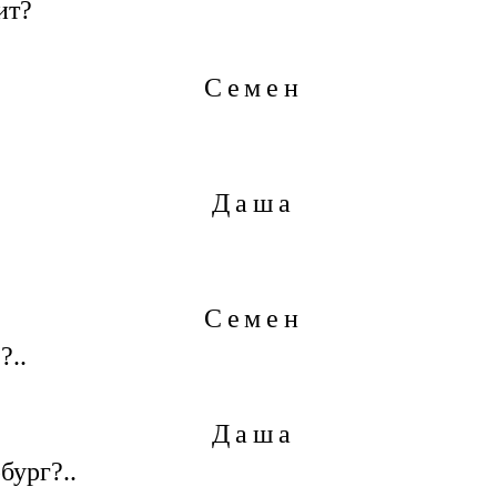
ит?
Семен
Даша
Семен
?..
Даша
бург?..