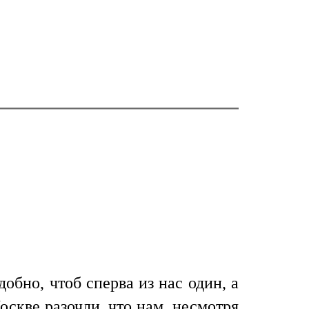
обно, чтоб сперва из нас один, а
оскве разочли, что нам, несмотря