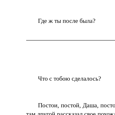
Где ж ты после была?
Что с тобою сделалось?
Постои, постой, Даша, посто
там другой рассказал свое похож