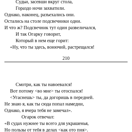
Судьи́, засевши вкруг стола,
Гораздо ночи захватили.
Однако, наконец, разъехались они.
Остались на столе подсвечники одни.
И что ж? Подсвечник тут один развеличался,
И так Огарку говорит,
Который в нем еще горит:
«Ну, что ты здесь, вонючий, растрещался!
210
Смотри, как ты навоевался!
Вот потому <во мне> ты отоспался!
<Угаснешь> ты, да догоришь в передней.
Не знаю я, как ты сюда попал намедни,
Однако, я вчера тебя не замечал».
Огарок отвечал:
«В судах нужнее ты всего для украшенья,
Но пользы от тебя в делах <как ото пня>.