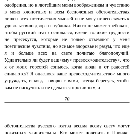
одобрения, но к лютейшим моим воображениям и чувствию
в моих хлопотных и всем бесполезных обстоятельствах
лишен всех поэтических мыслей и не могу ничего зачать к
удовольствию двора и публики. Никто не может требовать,
чтобы русский театр основался, ежели толикие трудности
не пресекутся, которые не только отъемлют у меня
поэтические чувствия, но все мое здоровье и разум, что еще
я и больше всех на свете почитаю благополучий.
Удивительно ли будет ваш<ему> превосх<одительству>, что
я от моих горестей сопьюсь, когда люди и от радостей
спиваются? Я опасаюся ваше превосход<ительство> много
утруждать, и когда говорю с вами, всегда берегусь, чтобы
вам не наскучить и не сделаться противным; а
70
обстоятельства русского театра весьма всему свету могут
показаться удивительны. Кто может поверить в Париже,