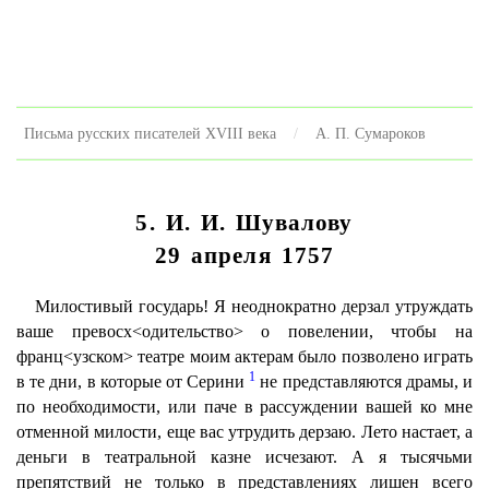
Письма русских писателей XVIII века
А. П. Сумароков
5. И. И. Шувалову
29 апреля 1757
Милостивый государь! Я неоднократно дерзал утруждать
ваше превосх<одительство> о повелении, чтобы на
франц<узском> театре моим актерам было позволено играть
1
в те дни, в которые от Серини
не представляются драмы, и
по необходимости, или паче в рассуждении вашей ко мне
отменной милости, еще вас утрудить дерзаю. Лето настает, а
деньги в театральной казне исчезают. А я тысячьми
препятствий не только в представлениях лишен всего