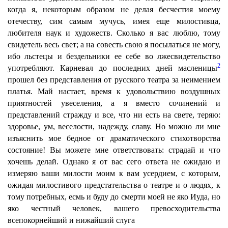
когда я, некоторым образом не делая бесчестия моему
отечеству, сим самым мучусь, имея еще милостивца,
любителя наук и художеств. Сколько я вас люблю, тому
свидетель весь свет; а на совесть свою я посылаться не могу,
ибо льстецы и бездельники ее себе во лжесвидетельство
2
употребляют. Карневал до последних дней масленицы
прошел без представления от русского театра за неимением
платья. Май настает, время к удовольствию воздушных
приятностей увеселения, а я вместо сочинений и
представлений стражду и все, что ни есть на свете, теряю:
здоровье, ум, веселости, надежду, славу. Но можно ли мне
изъяснить мое бедное от драматического стихотворства
состояние! Вы можете мне ответствовать: страдай и что
хочешь делай. Однако я от вас сего ответа не ожидаю и
измеряю ваши милости моим к вам усердием, с которым,
ожидая милостивого предстательства о театре и о людях, к
тому потребных, есмь и буду до смерти моей не яко Иуда, но
яко честный человек, вашего превосходительства
всепокорнейший и нижайший слуга