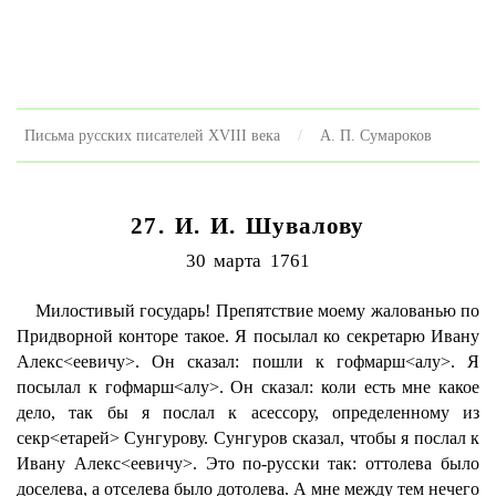
Письма русских писателей XVIII века
А. П. Сумароков
27. И. И. Шувалову
30 марта 1761
Милостивый государь! Препятствие моему жалованью по
Придворной конторе такое. Я посылал ко секретарю Ивану
Алекс<еевичу>. Он сказал: пошли к гофмарш<алу>. Я
посылал к гофмарш<алу>. Он сказал: коли есть мне какое
дело, так бы я послал к асессору, определенному из
секр<етарей> Сунгурову. Сунгуров сказал, чтобы я послал к
Ивану Алекс<еевичу>. Это по-русски так: оттолева было
доселева, а отселева было дотолева. А мне между тем нечего