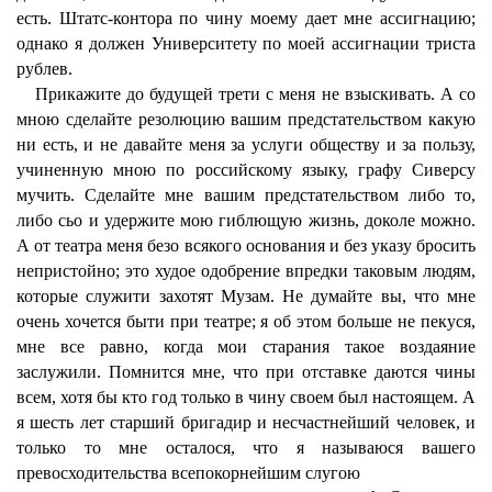
есть. Штатс-контора по чину моему дает мне ассигнацию;
однако я должен Университету по моей ассигнации триста
рублев.
Прикажите до будущей трети с меня не взыскивать. А со
мною сделайте резолюцию вашим предстательством какую
ни есть, и не давайте меня за услуги обществу и за пользу,
учиненную мною по российскому языку, графу Сиверсу
мучить. Сделайте мне вашим предстательством либо то,
либо сьо и удержите мою гиблющую жизнь, доколе можно.
А от театра меня безо всякого основания и без указу бросить
непристойно; это худое одобрение впредки таковым людям,
которые служити захотят Музам. Не думайте вы, что мне
очень хочется быти при театре; я об этом больше не пекуся,
мне все равно, когда мои старания такое воздаяние
заслужили. Помнится мне, что при отставке даются чины
всем, хотя бы кто год только в чину своем был настоящем. А
я шесть лет старший бригадир и несчастнейший человек, и
только то мне осталося, что я называюся вашего
превосходительства всепокорнейшим слугою