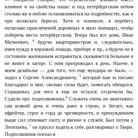
влияние и на свойства наши: и под петербургским небом
столько же я люблю останавливаться на подробностях, как и
при волжских берегах. Хотя и поневоле, я перебегу
несколько приключений дорожных и мало значащих, чтобы
поберечь места петербургским. Вчера был все дома. Иван
4
Матвеевич,
будучи квартирмистром и, следовательно,
имея нужду в верховой лошади, приборе и пр., а будучи не в
состоянии жалованьем исправиться, сказывается больным и
не живет в лагере. С ним препроводил я день. Нынче, в
моем дезабилье — для того, что еще мундира не было, —
5
ходил к Сергею Александровичу,
который вам за письмо
благодарит и мне, сколько силы будет, помогать обещался.
Спрашивал, для чего я еще не остался: отсрочили бы.
6
Судили про подполковника.
Служить очень не авантажно:
сам всякий день и очень рано в строю, и бегает, как
ефрейтер, строг и горд до чрезмерности, и принуждением
выше сил отнимает охоту и рвение к службе. Был потом у
7
Леонтьева,
он просил ходить к себе, разговаривал о Твери.
Подполковник поехал в