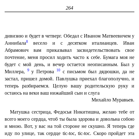
264
дивизию и будет в четверг. Обедал с Иваном Матвеевичем у
8
Аннибала
весело и с десятком италианцев. Иван
Абрамович вам приказывал засвидетельствовать свое
почтение, меня просил ходить часто к себе. Бумага моя не
будет с мой день, и вечер остается неописанным. Был у
9
10
Миллера,
у Петрова
с письмом был дядюшки, да не
застал, пришел домой. Павлушка приехал благополучно, и
теперь разбираемся. Целую вашу родительскую руку и
остаюсь на веки ваш нижайший сын и слуга
Михайло Муравьев.
Матушка сестрица, Федосья Никитишна, желаю тебе от
всего моего сердца, чтоб ты была здорова и довольна собою
и мною. Вот, у вас на той стороне не скушно. Я теперь где
иду по улице, так сердце tic-toc, tic-toc. Скоро пройдет эта