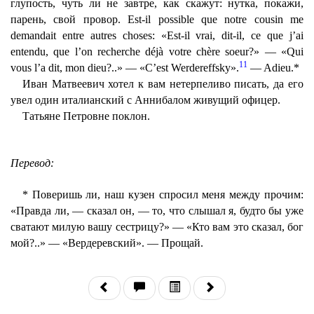
глупость, чуть ли не завтре, как скажут: нутка, покажи,
парень, свой провор. Est-il possible que notre cousin me
demandait entre autres choses: «Est-il vrai, dit-il, ce que j’ai
entendu, que l’on recherche déjà votre chère soeur?» — «Qui
11
vous l’a dit, mon dieu?..» — «C’est Werdereffsky».
— Adieu.*
Иван Матвеевич хотел к вам нетерпеливо писать, да его
увел один италианский с Аннибалом живущий офицер.
Татьяне Петровне поклон.
Перевод:
* Поверишь ли, наш кузен спросил меня между прочим:
«Правда ли, — сказал он, — то, что слышал я, будто бы уже
сватают милую вашу сестрицу?» — «Кто вам это сказал, бог
мой?..» — «Вердеревский». — Прощай.