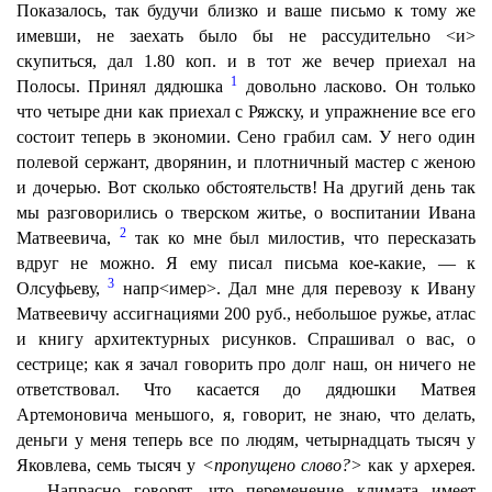
Показалось, так будучи близко и ваше письмо к тому же
имевши, не заехать было бы не рассудительно <и>
скупиться, дал 1.80 коп. и в тот же вечер приехал на
1
Полосы. Принял дядюшка
довольно ласково. Он только
что четыре дни как приехал с Ряжску, и упражнение все его
состоит теперь в экономии. Сено грабил сам. У него один
полевой сержант, дворянин, и плотничный мастер с женою
и дочерью. Вот сколько обстоятельств! На другий день так
мы разговорились о тверском житье, о воспитании Ивана
2
Матвеевича,
так ко мне был милостив, что пересказать
вдруг не можно. Я ему писал письма кое-какие, — к
3
Олсуфьеву,
напр<имер>. Дал мне для перевозу к Ивану
Матвеевичу ассигнациями 200 руб., небольшое ружье, атлас
и книгу архитектурных рисунков. Спрашивал о вас, о
сестрице; как я зачал говорить про долг наш, он ничего не
ответствовал. Что касается до дядюшки Матвея
Артемоновича меньшого, я, говорит, не знаю, что делать,
деньги у меня теперь все по людям, четырнадцать тысяч у
Яковлева, семь тысяч у
<пропущено слово?>
как у архерея.
— Напрасно говорят, что переменение климата имеет