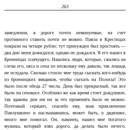
263
замедления, в дороге почти неминуемые, на счет
противного ставить почти не можно. Павла в Крестицах
покрали на четыре рубли: тут принужден был простоять —
два дни меня дожидался; однако не дождался. Я его нашел в
Бронницах плачущего. Нашлись люди, которые, сжалясь на
слезы его, овса и сена по нескольку ему давали, так лошадь
не исхудала. Сколько стоило мне труда сыскать кого-нибудь
из бронницких ямщиков, чтобы съехать на Полосы! Это
было после обеда 27 числа. День был прекрасный, так все
были на сенокосе. Особливо же как время стоит дождливое,
так эдакова дни им ни за что променять было не можно.
Почтовый сержант, спасибо ему, зная приключение
Павлушкино и наслышавшись, может быть, о дядюшке,
много мне помогал. Он, наконец, нашел мне богатого
мужика, который взял дорого, да делать было нечего.