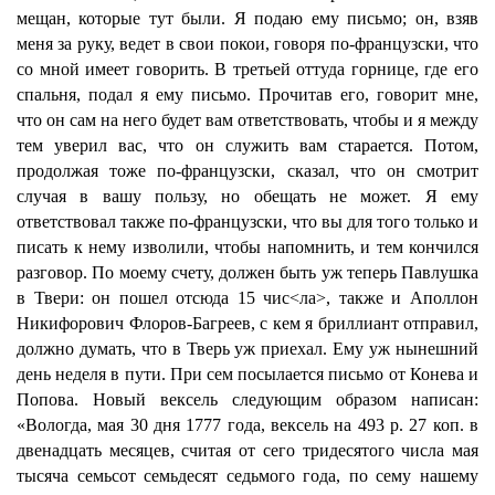
мещан, которые тут были. Я подаю ему письмо; он, взяв
меня за руку, ведет в свои покои, говоря по-французски, что
со мной имеет говорить. В третьей оттуда горнице, где его
спальня, подал я ему письмо. Прочитав его, говорит мне,
что он сам на него будет вам ответствовать, чтобы и я между
тем уверил вас, что он служить вам старается. Потом,
продолжая тоже по-французски, сказал, что он смотрит
случая в вашу пользу, но обещать не может. Я ему
ответствовал также по-французски, что вы для того только и
писать к нему изволили, чтобы напомнить, и тем кончился
разговор. По моему счету, должен быть уж теперь Павлушка
в Твери: он пошел отсюда 15 чис<ла>, также и Аполлон
Никифорович Флоров-Багреев, с кем я бриллиант отправил,
должно думать, что в Тверь уж приехал. Ему уж нынешний
день неделя в пути. При сем посылается письмо от Конева и
Попова. Новый вексель следующим образом написан:
«Вологда, мая 30 дня 1777 года, вексель на 493 р. 27 коп. в
двенадцать месяцев, считая от сего тридесятого числа мая
тысяча семьсот семьдесят седьмого года, по сему нашему