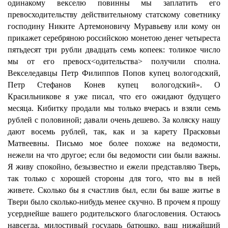
одинакому векселю повинны мы заплатить его
превосходительству действительному статскому советнику
господину Никите Артемоновичу Муравьеву или кому он
прикажет серебряною российскою монетою денег четыреста
пятьдесят три рубли двадцать семь копеек: толикое число
мы от его превосх<одительства> получили сполна.
Векселедавцы Петр Филиппов Попов купец вологодский,
Петр Стефанов Конев купец вологодский». О
Красильникове я уже писал, что его ожидают будущего
месяца. Кибитку продали мы только вчерась и взяли семь
рублей с половиной; давали очень дешево. За коляску нашу
дают восемь рублей, так, как и за карету Прасковьи
Матвеевны. Письмо мое более похоже на ведомости,
нежели на что другое; если бы ведомости сии были важны.
Я живу спокойно, безызвестно и ежели представляю Тверь,
так только с хорошей стороны для того, что вы в ней
живете. Сколько бы я счастлив был, если бы ваше житье в
Твери было сколько-нибудь менее скучно. В прочем я прошу
усерднейше вашего родительского благословения. Остаюсь
навсегда, милостивый государь батюшко, ваш нижайший