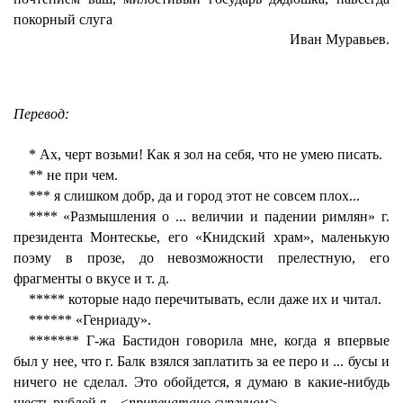
покорный слуга
Иван Муравьев.
Перевод:
* Ах, черт возьми! Как я зол на себя, что не умею писать.
** не при чем.
*** я слишком добр, да и город этот не совсем плох...
**** «Размышления о ... величии и падении римлян» г.
президента Монтескье, его «Книдский храм», маленькую
поэму в прозе, до невозможности прелестную, его
фрагменты о вкусе и т. д.
***** которые надо перечитывать, если даже их и читал.
****** «Генриаду».
******* Г-жа Бастидон говорила мне, когда я впервые
был у нее, что г. Балк взялся заплатить за ее перо и ... бусы и
ничего не сделал. Это обойдется, я думаю в какие-нибудь
шесть рублей я... <
припечатано сургучом>.