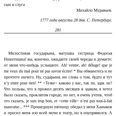
сын и слуга
Михайло Муравьев.
1777 года августа 28 дня. С. Петербург.
281
Милостивая государыня, матушка сестрица Федосья
Никитишна! вы, конечно, ожидаете своей череды и думаете:
от меня что-нибудь услышите. Ah! ventre, ah! déluge! que je
me veux du mal pour ne pas savoir écrire! * Вы обманетесь и не
прочтете ничего. Ну, сударыня, ни слова о том, будто я тут
n’y entre pour rien! ** <Тезке> каково у вас, так ли, эдак ли?
Что пользы, что я прожил десять месяцев в эдаком, я хотел
было сказать, проклятом городе, но нет, я очень учтив, чтоб
это сказать, je suis trop bon, et <cette ville> n’est pas tout-à-fait
mauvaise... *** Прошедшую пятницу обедал у меня Ханыков
и просил меня изо всей мочи в театр, но я поупрямился. А