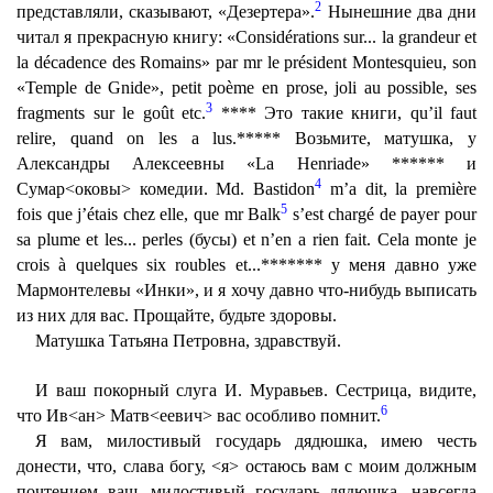
2
представляли, сказывают, «Дезертера».
Нынешние два дни
читал я прекрасную книгу: «Considérations sur... la grandeur et
la décadence des Romains» par mr le président Montesquieu, son
«Temple de Gnide», petit poème en prose, joli au possible, ses
3
fragments sur le goût etc.
**** Это такие книги, qu’il faut
relire, quand on les a lus.***** Возьмите, матушка, у
Александры Алексеевны «La Henriade» ****** и
4
Сумар<оковы> комедии. Md. Bastidon
m’a dit, la première
5
fois que j’étais chez elle, que mr Balk
s’est chargé de payer pour
sa plume et les... perles (бусы) et n’en a rien fait. Cela monte je
crois à quelques six roubles et...******* y меня давно уже
Мармонтелевы «Инки», и я хочу давно что-нибудь выписать
из них для вас. Прощайте, будьте здоровы.
Матушка Татьяна Петровна, здравствуй.
И ваш покорный слуга И. Муравьев. Сестрица, видите,
6
что Ив<ан> Матв<еевич> вас особливо помнит.
Я вам, милостивый государь дядюшка, имею честь
донести, что, слава богу, <я> остаюсь вам с моим должным
почтением ваш, милостивый государь дядюшка, навсегда