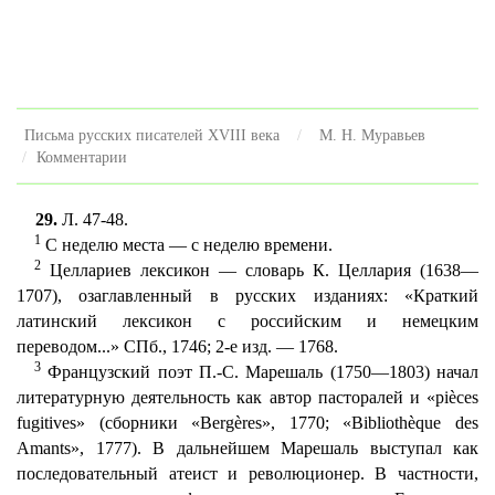
Письма русских писателей XVIII века
М. Н. Муравьев
Комментарии
29.
Л. 47-48.
1
С неделю места — с неделю времени.
2
Целлариев лексикон — словарь К. Целлария (1638—
1707), озаглавленный в русских изданиях: «Краткий
латинский лексикон с российским и немецким
переводом...» СПб., 1746; 2-е изд. — 1768.
3
Французский поэт П.-С. Марешаль (1750—1803) начал
литературную деятельность как автор пасторалей и «pièces
fugitives» (сборники «Bergères», 1770; «Bibliothèque des
Amants», 1777). В дальнейшем Марешаль выступал как
последовательный атеист и революционер. В частности,