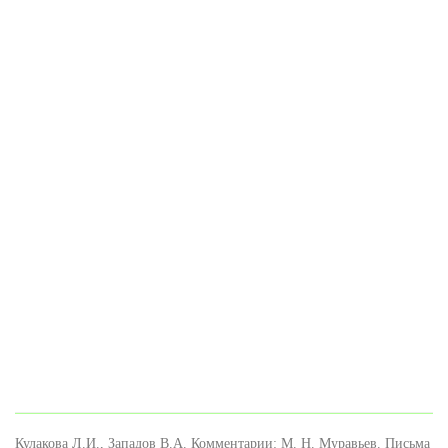
Кулакова Л.И., Западов В.А. Комментарии: М. Н. Муравьев. Письма