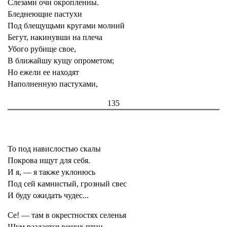
Слезами очи окропленны.
Бледнеющие пастухи
Под блещущьми кругами молний
Бегут, накинувши на плеча
Убого рубище свое,
В ближайшу кущу опрометом;
Но ежели ее находят
Наполненную пастухами,
135
То под навислостью скалы
Покрова ищут для себя.
И я, — я также уклонюсь
Под сей камнистый, грозный свес
И буду ожидать чудес...
Се! — там в окрестностях селенья
Шум раздается вещих птиц,