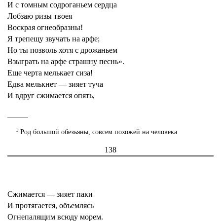
И с томным содроганьем сердца
Лобзаю ризы твоея
Воскрая огнеобразны!
Я трепещу звучать на арфе;
Но ты позволь хотя с дрожаньем
Взыграть на арфе страшну песнь».
Еще черта мелькает сиза!
Едва мелькнет — зияет туча
И вдруг сжимается опять,
1
Род большой обезьяны, совсем похожей на человека
138
Сжимается — зияет паки
И протягается, объемлясь
Огнепалящим всюду морем.