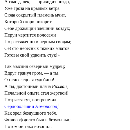
А глас далек, — приходит поздо,
Уже гроза на крыльях ветра
Сюда сокрытый пламень мчит,
Который скоро покорит
Себе дрожащий здешний воздух;
Перун чертится полосами
По растяженным черным сводам;
Се! сто небесных тяжких млатов
Готовы свой удвоить стук!»
Так мыслил северный мудрец;
Вдруг грянул гром, — а ты,
О неисследная судьбина!
А ты, достойный плача
Рихман,
Печальной опыта стал жертвой!
Потрясся тут, вострепетал
1
Сердоболящий
Ломоносов,
Как зрел бездушного тебя.
Философ долго был в безмолвьи;
Потом он тако возопил: