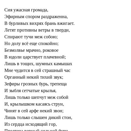
Сия ужасная громада,
Эфирным спором раздраженна,
В бурливых вихрях брань вжигает.
Летят противны ветры в тверди,
Спирают тучи меж собою;
Но долу всё еще спокойно;
Безмолвье мрачно, роковое
В юдоли царствует плачевной;
Лишь в тощих, шумных камышах
Мне чудится в сей страшный час
Органный некий тихий звук;
Зефиры грозных бурь, трепеща
И зыбля сетчатые крылья,
Лишь только шепчут меж собой
И, крылышком касаясь струн,
Чинят в сей арфе некий звон;
Лишь только слышен дикий стон,
Из сердца исходящий гор,
Предтеча верный сильной бури.