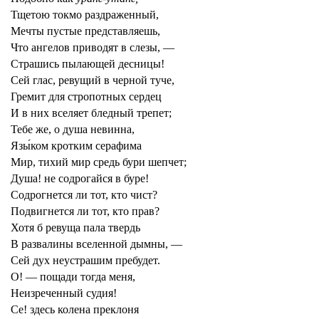
Тщетою токмо раздраженный,
Мечты пустые представляешь,
Что ангелов приводят в слезы, —
Страшись пылающей десницы!
Сей глас, ревущий в черной туче,
Гремит для стропотных сердец
И в них вселяет бледный трепет;
Тебе же, о душа невинна,
Язы́ком кротким серафима
Мир, тихий мир средь бури шепчет;
Душа! не содрогайся в буре!
Содрогнется ли тот, кто чист?
Подвигнется ли тот, кто прав?
Хотя б ревуща пала твердь
В развалины вселенной дымны, —
Сей дух неустрашим пребудет.
О! — пощади тогда меня,
Неизреченный судия!
Се! здесь колена преклоня