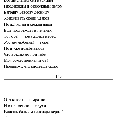
Вотще слепец сей нарицает
Продерзким и безбожным делом
Багряну Зевсову десницу
Удерживать среди ударов.
Но ах! когда надежда наша
Еще постраждет в пеленах,
То горе! — юна дщерь небес,
Урания
любезна! — горе!..
Но я уже позабываюсь,
Что воздыхаю при тебе,
Моя божественная муза!
Предвижу, что рассеешь скоро
143
Отчаяние наше мрачно
И в пламенеющие духи
Влиешь бальзам надежды верной.