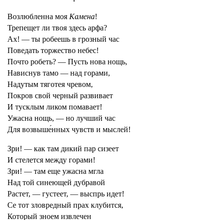
Возлюбленна моя
Камена
!
Трепещет ли твоя здесь арфа?
Ах! — ты робеешь в грозный час
Поведать торжество небес!
Почто робеть? — Пусть нова нощь,
Нависнув тамо — над горами,
Надутым тяготея чревом,
Покров свой черный развивает
И тусклым ликом помавает!
Ужасна нощь, — но лучший час
Для возвыше́нных чувств и мыслей!
Зри! — как там дикий пар сизеет
И стелется между горами!
Зри! — там еще ужасна мгла
Над той синеющей дубравой
Растет, — густеет, — выспрь идет!
Се тот зловредный прах клубится,
Который зноем извлечен