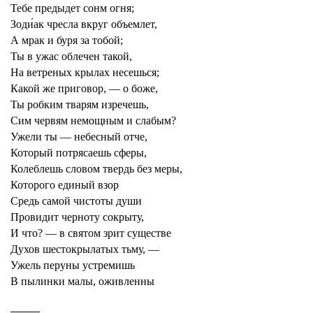
Тебе предыдет сонм огня;
Зоди́ак чресла вкруг объемлет,
А мрак и буря за тобой;
Ты в ужас облечен такой,
На ветреных крылах несешься;
Какой же приговор, — о боже,
Ты робким тварям изречешь,
Сим червям немощным и слабым?
Ужели ты — небесный отче,
Который потрясаешь сферы,
Колеблешь словом твердь без меры,
Которого единый взор
Средь самой чистоты души
Провидит черноту сокрыту,
И что? — в святом зрит существе
Духов шестокрылатых тьму, —
Ужель перуны устремишь
В пылинки малы, оживленны