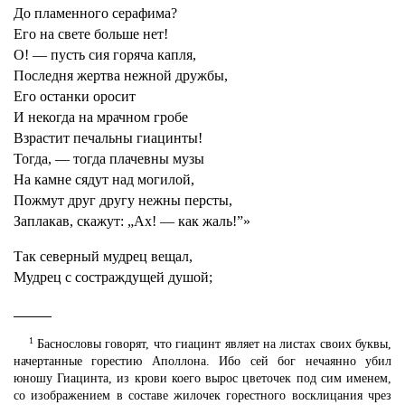
До пламенного серафима?
Его на свете больше нет!
О! — пусть сия горяча капля,
Последня жертва нежной дружбы,
Его останки оросит
И некогда на мрачном гробе
Взрастит печальны гиацинты!
Тогда, — тогда плачевны музы
На камне сядут над могилой,
Пожмут друг другу нежны персты,
Заплакав, скажут: „Ах! — как жаль!”»
Так северный мудрец вещал,
Мудрец с состраждущей душой;
1
Баснословы говорят, что гиацинт являет на листах своих буквы,
начертанные горестию Аполлона. Ибо сей бог нечаянно убил
юношу Гиацинта, из крови коего вырос цветочек под сим именем,
со изображением в составе жилочек горестного восклицания чрез