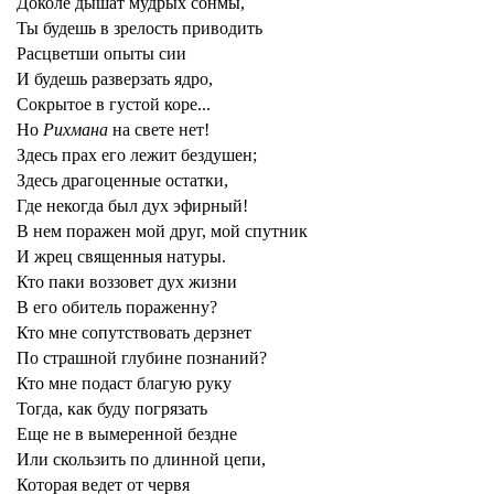
Доколе дышат мудрых сонмы,
Ты будешь в зрелость приводить
Расцветши опыты сии
И будешь разверзать ядро,
Сокрытое в густой коре...
Но
Рихмана
на свете нет!
Здесь прах его лежит бездушен;
Здесь драгоценные остатки,
Где некогда был дух эфирный!
В нем поражен мой друг, мой спутник
И жрец священныя натуры.
Кто паки воззовет дух жизни
В его обитель пораженну?
Кто мне сопутствовать дерзнет
По страшной глубине познаний?
Кто мне подаст благую руку
Тогда, как буду погрязать
Еще не в вымеренной бездне
Или скользить по длинной цепи,
Которая ведет от червя