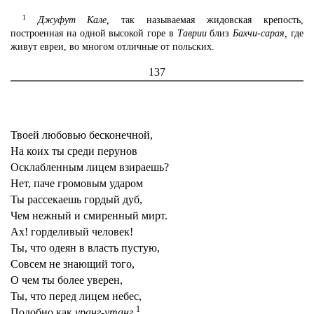
1
Джуфут Кале,
так называемая жидовская крепость,
построенная на одной высокой горе в
Таврии
близ
Бахчи-сарая,
где
живут евреи, во многом отличные от польских.
137
Твоей любовью бесконечной,
На коих ты среди перунов
Осклабленным лицем взираешь?
Нет, паче громовым ударом
Ты рассекаешь гордый дуб,
Чем нежный и смиренный мирт.
Ах! горделивый человек!
Ты, что одеян в власть пустую,
Совсем не знающий того,
О чем ты более уверен,
Ты, что перед лицем небес,
1
Подобно как
уранг-утанг,