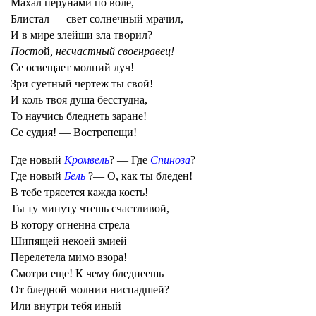
Махал перунами по воле,
Блистал — свет солнечный мрачил,
И в мире злейши зла творил?
Посто
й
, несчастный своенравец!
Се освещает молний луч!
Зри суетный чертеж ты свой!
И коль твоя душа бесстудна,
То научись бледнеть заране!
Се судия! — Вострепещи!
Где новый
Кромвель
? — Где
Спиноза
?
Где новый
Бель
?— О, как ты бледен!
В тебе трясется кажда кость!
Ты ту минуту чтешь счастливой,
В котору огненна стрела
Шипящей некоей змией
Перелетела мимо взора!
Смотри еще! К чему бледнеешь
От бледной молнии ниспадшей?
Или внутри тебя иный