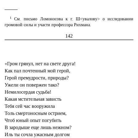
1
См. письмо Ломоносова к г. Ш<увалову> о исследовании
громовой силы и участи профессора Рихмана.
142
«Гром грянул, нет на свете друга!
Как пал почтенный мой герой,
Герой премудрости, природы?
Ужели он повержен тако?
Немилосердая судьба!
Какая мстительная зависть
Тебя сей час вооружила
Толь смертоносным острием,
Чтоб юный опыт погубить
В зародыше еще лишь нежном?
Иль ты сочла ужасным долгом