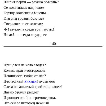
Шипит перун — разяща
совесть?
Се покатилась над челом
Горяща колесница мщенья!..
Глаголы грозны
бога сил
Сверкают на ее колесах;
Чу! звукнула средь туч!.. но ах!
Но ах! — всегда ль удар ее
140
Прицелен на чело злодея?
Колико крат неосторожна
Невинность гибла от нее?
Несчастный
Рихман
! пусть моя
Слеза на мшистый гроб твой канет!
Давно
Урания
рыдает
И ропщет втай на громовержца,
Что сей ее питомец нежный