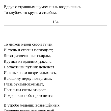
Вдруг с страшным шумом пыль воздвигшись
То клубом, то крутым столбом,
134
То легкой некой серой тучей,
И степь и стогны поглощает;
Летят разметанные скирды,
Крутясь на крыльях
урагана.
Несчастный путник цепенеет
И, в пыльном вихре задыхаясь,
В лощину перву повергаясь,
Глаза руками-зажимает,
Насильны слезы отирает
И ждет, как небо прояснится.
В утробе мельниц возвыше́нных,
Стоящих гордо над пустыней,