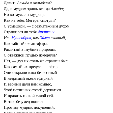
Давить
Алкида
в колыбели?
Да, в мудром зришь всегда
Алкида;
Но возмужалы мудрецы
Как на тебя, Мегера, смотрят?
С усмешкой, — с безмятежным духом;
Страшился ли тебя
Франклин,
Иль
Мушенброк
, иль
Эйлер
славный,
Как тайный океан эфира,
Разлитый в глубине природы,
С отважной грудью измеряли?
Нет, — дух их столь же страшен был,
Как самый их предмет — эфир.
Они открыли вход безвестный
В незримый океан эфирный
И верный дали нам комп
а
с,
Чтоб истинных стезей держаться
И править тонкой силой сей.
Вотще безумец вопиет
Противу мудрых покушений;