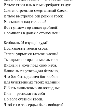
В тьме стрел иль в тьме сребристых дуг
Слетел стремглав смертельный блеск;
В тьме выстрелов сей резкий треск
Рассыпался над головой!
Вот гул меж гор завыл двойной!
Промчался в долах с стоном вой!
Безбожный! изувер! куда?
Под каковые темны своды
Теперь укрыться татьски чаешь?
Ты скрыт, но мрачна мысль твоя
Видна и в ночь пред оком неба.
Давно ль ты утверждал безумно,
Что бог быть должен бог любви
Для буйственных твоих желаний
И быть лишь токмо милосердым;
Или — располагать себя
По воле суетной твоей,
Чтоб ты в злосердьи был свободен?