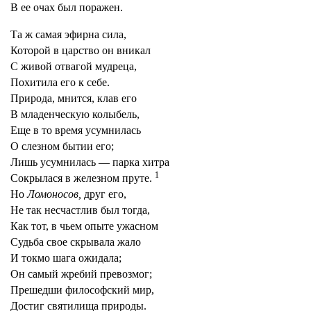
В ее очах был поражен.
Та ж самая эфирна сила,
Которой в царство он вникал
С живой отвагой мудреца,
Похитила его к себе.
Природа, мнится, клав его
В младенческую колыбель,
Еще в то время усумнилась
О слезном бытии его;
Лишь усумнилась — парка хитра
1
Сокрылася в железном пруте.
Но
Ломоносов,
друг его,
Не так несчастлив был тогда,
Как тот, в чьем опыте ужасном
Судьба свое скрывала жало
И токмо шага ожидала;
Он самый жребий превозмог;
Прешедши философский мир,
Достиг святилища природы.