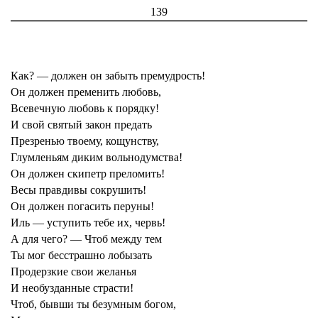
139
Как? — должен он забыть премудрость!
Он должен пременить любовь,
Всевечную любовь к порядку!
И свой святый закон предать
Презренью твоему, кощунству,
Глумленьям диким вольнодумства!
Он должен скипетр преломить!
Весы правдивы сокрушить!
Он должен погасить перуны!
Иль — уступить тебе их, червь!
А для чего? — Чтоб между тем
Ты мог бесстрашно лобызать
Продерзкие свои желанья
И необузданные страсти!
Чтоб, бывши ты безумным богом,