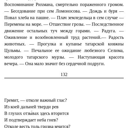
Воспоминание Рихмана, смертельно пораженного громом.
— Беседование при сем Ломоносова. — Дождь и буря —
Повал хлеба на пашне. — Плач земледельца в сем случае —
Перемены на море. — Отшествие грозы. — Последственное
движение остальных туч между горами. — Радуга. —
Оживление и возобновленный труд растений.— Радость
животных. — Прогулка и купанье татарской княжны
Цульмы. — Печальное ее ожидание любезного Селима,
молодого татарского мурзы. — Наступающая красота
вечера. — Она мало значит без сердечной подруги.
132
Гремит, — отколе важный глас?
Из коей дальней тверди рев
В глухих отзы́вах здесь вторится
И подтверждает неба гнев?
Отколе весть толь грозна мчится?