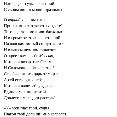
Или грядет судья вселенной
С своим лицем молниезрачным?
О
караибы
! — вы кого
При храминах отверстых ждете?
Того ль, что в молниях багряных
И в громе от страны восточной
1
На ваш камнистый снидет холм
И в вашем шумном синагоге
Откроет вам в себе
Мессию,
Который возвратит
Салим
И Соломоново блаженство?
Сего! — так это царь от мира;
А сей есть судия небес,
Который ваше заблужденье
Единой молнии чертой
Довлеет в миг един рассечь!
«Ужасен глас твой, судия!
Глагол твой дольний мир колеблет.