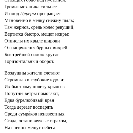
Гремит механика сильнее
И плод
Цереры
превращает
Мгновенно в мелку снежну пыль;
Там жернов, средь колес ревущий,
Вертится быстро, мещет искры;
Отвислы их крыле широки
От напряженья бурных вихрей
Быстрейшей силою крутят
Горизонтальный оборот.
Воздушны жители слетают
Стремглав в глубокие юдоли;
Их быстрому полету крыльев
Попутны ветры помогают;
Едва бурелюбивый вран
Тогда дерзает воспарять
Среди сумра́ков неизвестных.
Стада, остановляясь с страхом,
На гневны мещут небеса