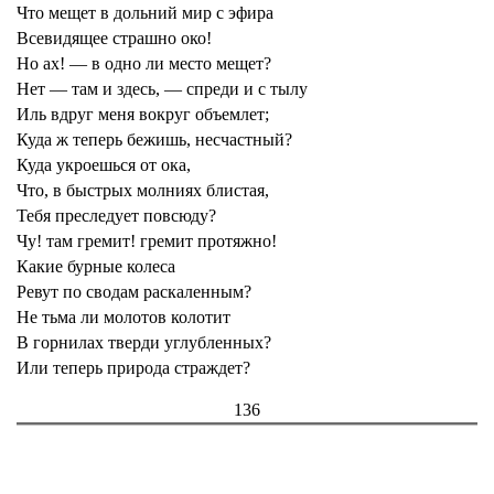
Что мещет в дольний мир с эфира
Всевидящее страшно око!
Но ах! — в одно ли место мещет?
Нет — там и здесь, — спреди и с тылу
Иль вдруг меня вокруг объемлет;
Куда ж теперь бежишь, несчастный?
Куда укроешься от ока,
Что, в быстрых молниях блистая,
Тебя преследует повсюду?
Чу! там гремит! гремит протяжно!
Какие бурные колеса
Ревут по сводам раскаленным?
Не тьма ли молотов колотит
В горнилах тверди углубленных?
Или теперь природа страждет?
136