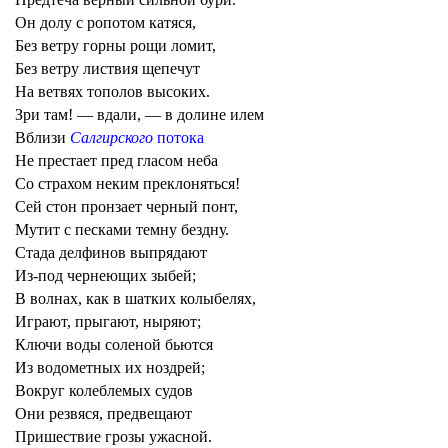
Он долу с ропотом катяся,
Без ветру горны рощи ломит,
Без ветру листвия щепечут
На ветвях тополов высоких.
Зри там! — вдали, — в долине илем
Вблизи
Салгирского
потока
Не престает пред гласом неба
Со страхом неким преклоняться!
Сей стон пронзает черный понт,
Мутит с песками темну бездну.
Стада делфинов выпрядают
Из-под чернеющих зыбей;
В волнах, как в шатких колыбелях,
Играют, прыгают, ныряют;
Ключи воды соленой бьются
Из водометных их ноздрей;
Вокруг колеблемых судов
Они резвяся, предвещают
Пришествие грозы ужасной.