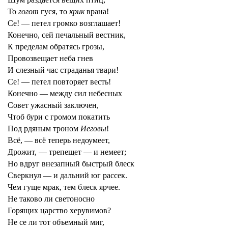
То
гогот
гуся, то
крик
врана!
Се! — петел громко возглашает!
Конечно, сей печальный вестник,
К пределам обратясь грозы,
Провозвещает неба гнев
И слезный час страданья твари!
Се! — петел повторяет весть!
Конечно — между сил небесных
Совет ужасный заключен,
Чтоб бури с громом покатить
Под рдяным троном
Иеговы
!
Всё, — всё теперь недоумеет,
Дрожит, — трепещет — и немеет;
Но вдруг внезапный быстрый блеск
Сверкнул — и дальний юг рассек.
Чем гуще мрак, тем блеск ярчее.
Не таково ли светоносно
Горящих царство херувимов?
Не се ли тот объемный миг,