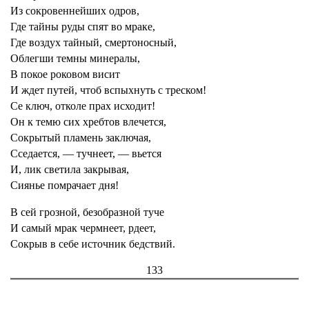
Из сокровеннейших одров,
Где тайны руды спят во мраке,
Где воздух тайный, смертоносный,
Облегши темны минералы,
В покое роковом висит
И ждет путей, чтоб вспыхнуть с треском!
Се ключ, отколе прах исходит!
Он к темю сих хребтов влечется,
Сокрытый пламень заключая,
Сседается, — тучнеет, — вьется
И, лик светила закрывая,
Сиянье помрачает дня!
В сей грозной, безобразной туче
И самый мрак чермнеет, рдеет,
Сокрыв в себе источник бедствий.
133