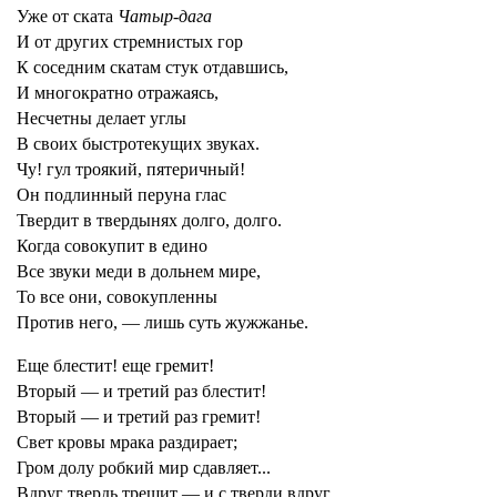
Уже от ската
Чатыр-дага
И от других стремнистых гор
К соседним скатам стук отдавшись,
И многократно отражаясь,
Несчетны делает углы
В своих быстротекущих звуках.
Чу! гул троякий, пятеричный!
Он подлинный перуна глас
Твердит в твердынях долго, долго.
Когда совокупит в едино
Все звуки меди в дольнем мире,
То все они, совокупленны
Против него, — лишь суть жужжанье.
Еще блестит! еще гремит!
Вторый — и третий раз блестит!
Вторый — и третий раз гремит!
Свет кровы мрака раздирает;
Гром долу робкий мир сдавляет...
Вдруг твердь трещит — и с тверди вдруг