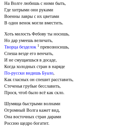
На Волге любишь с ними быть,
Где хитрыми они руками
Военны лавры с их цветами
В один венок могли вместить.
Хоть милость Фебову ты носишь,
Но дар умеешь величать,
1
Творца безделок
превозносишь,
Спеша везде его венчать,
И не смущаешься в досаде,
Когда холодных стран в наряде
По-русски видишь Буало
,
Как гласных он спешит расставить,
Стеченья грубые бесславить,
Прося, чтоб было всё как скло.
Шумяща быстрыми волнами
Огромный Волга кажет вид,
Она восточных стран дарами
Россию щедро богатит.