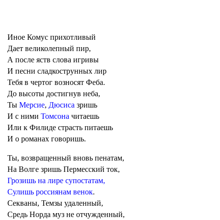
Иное Комус прихотливый
Дает великолепный пир,
А после яств слова игривы
И песни сладкострунных лир
Тебя в чертог возносят Феба.
До высоты достигнув неба,
Ты
Мерсие
,
Дюсиса
зришь
И с ними
Томсона
читаешь
Или к Филиде страсть питаешь
И о романах говоришь.
Ты, возвращенный вновь пенатам,
На Волге зришь Пермесский ток,
Грозишь на лире супостатам,
Сулишь россиянам венок
.
Секваны, Темзы удаленный,
Средь Норда муз не отчужденный,