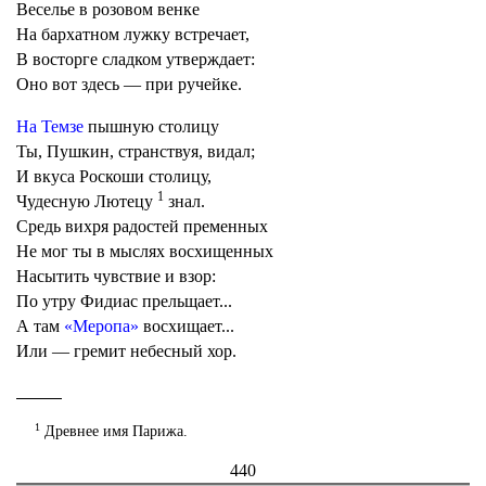
Веселье в розовом венке
На бархатном лужку встречает,
В восторге сладком утверждает:
Оно вот здесь — при ручейке.
На Темзе
пышную столицу
Ты, Пушкин, странствуя, видал;
И вкуса Роскоши столицу,
1
Чудесную Лютецу
знал.
Средь вихря радостей пременных
Не мог ты в мыслях восхищенных
Насытить чувствие и взор:
По утру Фидиас прельщает...
А там
«Меропа»
восхищает...
Или — гремит небесный хор.
1
Древнее имя Парижа.
440