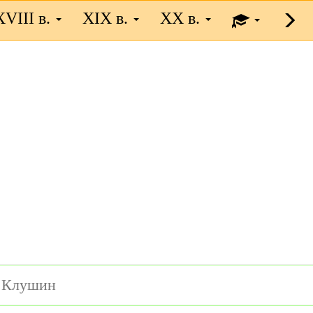
XVIII в.
XIX в.
XX в.
. Клушин