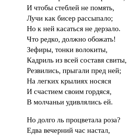
И чтобы стеблей не помять,
Лучи как бисер рассыпало;
Но к ней касаться не дерзало.
Что редко, должно обожать!
Зефиры, тонки волокиты,
Кадриль из всей составя свиты,
Резвились, прыгали пред ней;
На легких крылиях носяся
И счастием своим гордяся,
В молчаньи удивлялись ей.
Но долго ль процветала роза?
Едва вечерний час настал,