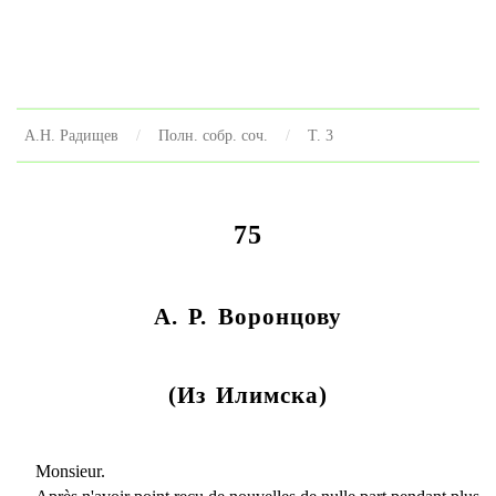
А.Н. Радищев
Полн. собр. соч.
Т. 3
75
А. Р. Воронцову
(Из Илимска)
Monsieur.