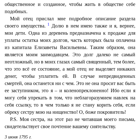
общественное и созданное, чтобы жить в обществе себе
подобных.
Мой отец прислал мне подробное описание раздела
1
своего имущества.
Долю в нем имею также и я, вернее,
мои дети. Одна из деревень предназначена к продаже для
уплаты остатка моих долгов, часть которых была оплачена
из капитала Елизаветы Васильевны. Таким образом, она
является моим заимодавцем. Это долг далеко не самый
неотложный, но в моих глазах самый священный, тем более,
что это всё ее состояние, а мой отец не выделяет никаких
денег, чтобы уплатить ей. В случае непредвиденных
смертей, она останется ни с чем. Это не она просит вас быть
ее заступником, это я – и коленопреклоненно! Ибо если я
могу себя упрекать в том, что неблагоразумием навлек на
себя ссылку, то в чем только я не стану корить себя, если
обреку сестру мою на нищенство! О, боже покровитель!
P.S. Моя сестра, на этот раз не читавшая моего письма,
свидетельствует свое почтение вашему сиятельству.
3 июня 1795 г.