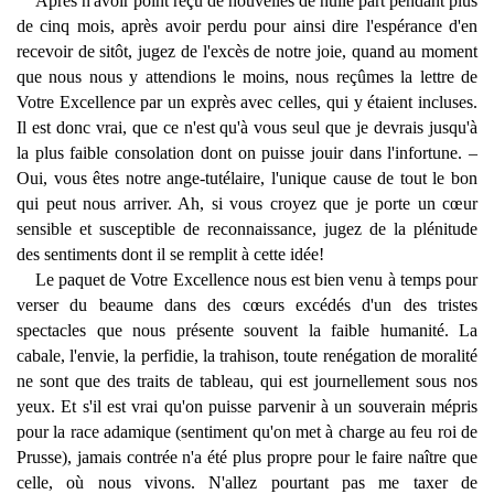
Après n'avoir point reçu de nouvelles de nulle part pendant plus
de cinq mois, après avoir perdu pour ainsi dire l'espérance d'en
recevoir de sitôt, jugez de l'excès de notre joie, quand au moment
que nous nous y attendions le moins, nous reçûmes la lettre de
Votre Excellence par un exprès avec celles, qui y étaient incluses.
Il est donc vrai, que ce n'est qu'à vous seul que je devrais jusqu'à
la plus faible consolation dont on puisse jouir dans l'infortune. –
Oui, vous êtes notre ange-tutélaire, l'unique cause de tout le bon
qui peut nous arriver. Ah, si vous croyez que je porte un cœur
sensible et susceptible de reconnaissance, jugez de la plénitude
des sentiments dont il se remplit à cette idée!
Le paquet de Votre Excellence nous est bien venu à temps pour
verser du beaume dans des cœurs excédés d'un des tristes
spectacles que nous présente souvent la faible humanité. La
cabale, l'envie, la perfidie, la trahison, toute renégation de moralité
ne sont que des traits de tableau, qui est journellement sous nos
yeux. Et s'il est vrai qu'on puisse parvenir à un souverain mépris
pour la race adamique (sentiment qu'on met à charge au feu roi de
Prusse), jamais contrée n'a été plus propre pour le faire naître que
celle, où nous vivons. N'allez pourtant pas me taxer de