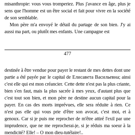
misanthropie: vous vous tromperiez. Plus j'avance en âge, plus je
sens que l'homme est un être social et fait pour vivre en la société
de son semblable.
Mon père m'a envoyé le détail du partage de son bien. J'y ai
aussi ma part, ou plutôt mes enfants. Une campagne est
477
destinée à être vendue pour payer le restant de mes dettes dont une
partie a été payée par le capital de Елисавета Васильевна; ainsi
c'est elle qui est mon créancier. Cette dette n'est pas la plus criante,
bien s'en faut, mais la plus sacrée à mes yeux, d'autant plus que
c'est tout son bien, et mon père ne destine aucun capital pour la
payer. En cas des morts imprévues, elle sera réduite à rien. Ce
n'est pas elle qui vous prie d'être son avocat, c'est moi, et à
genoux. Car si je puis me reprocher de m'être attiré l'exil par une
imprudence, que ne me reprocherai-je, si je réduis ma soeur à la
mendicité? Elle! – О mon dieu-tutélaire!..