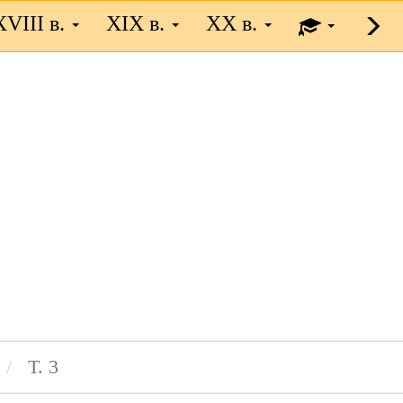
XVIII в.
XIX в.
XX в.
Т. 3