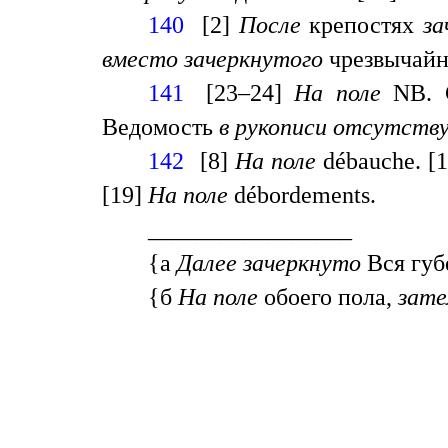
140
[2]
После
крепостях
з
вместо зачеркнутого
чрезвычайн
141
[23–24]
На поле
NB. 
Ведомость
в рукописи отсутств
142
[8]
На поле
débauche. [
[19]
На поле
débordements.
_________________
{а
Д
алее зачеркнуто
Вся губ
{б
Н
а поле
обоего пола,
зат