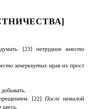
СТНИЧЕСТВА]
думать. [23] нетрудное
вместо
место зачеркнутых
нрав их прост
 добывать.
апрещением. [22]
После
немалой
о
здесь.