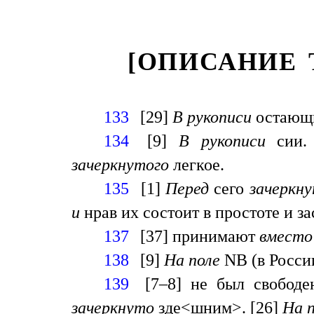
[ОПИСАНИЕ 
133
[29]
В рукописи
остающ
134
[9]
В рукописи
сии.
зачеркнутого
легкое.
135
[1]
Перед
сего
зачеркн
и
нрав их состоит в простоте и з
137
[37] принимают
вместо
138
[9]
На поле
NB (в России
139
[7–8] не был свобод
зачеркнуто
зде<шним>. [26]
На 