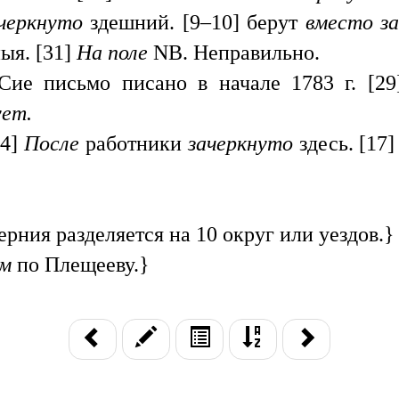
ачеркнуто
здешний. [9–10] берут
вместо з
ыя. [31]
На поле
NB. Неправильно.
Сие письмо писано в начале 1783 г. [2
ует.
14]
После
работники
зачеркнуто
здесь. [17
ерния разделяется на 10 округ или уездов.}
ем
по Плещееву.}