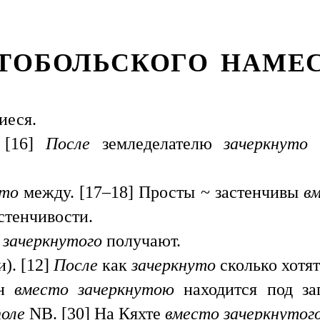
ТОБОЛЬСКОГО НАМЕ
иеся.
 [16]
После
земледелателю
зачеркнуто
уто
между. [17–18] Просты ~ застенчивы
в
астенчивости.
 зачеркнутого
получают.
). [12]
После
как
зачеркнуто
сколько хотят
ен
вместо зачеркнутою
находится под з
поле
NB. [30] На Кяхте
вместо зачеркнутог