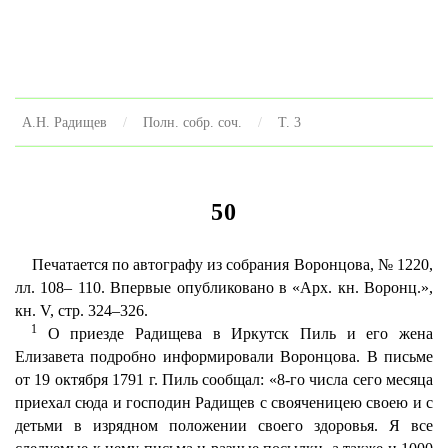
А.Н. Радищев
Полн. собр. соч.
Т. 3
50
Печатается по автографу из собрания Воронцова, № 1220,
лл. 108– 110. Впервые опубликовано в «Арх. кн. Воронц.»,
кн. V, стр. 324–326.
1
О приезде Радищева в Иркутск Пиль и его жена
Елизавета подробно информировали Воронцова. В письме
от 19 октября 1791 г. Пиль сообщал: «8-го числа сего месяца
приехал сюда и господин Радищев с свояченицею своею и с
детьми в изрядном положении своего здоровья. Я все