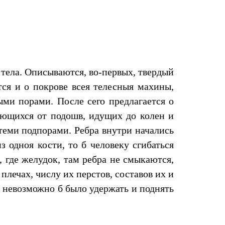
 тела. Описываются, во-первых, твердый
тся и о покрове всея телесныя махины,
ми порами. После сего предлагается о
нающихся от подошв, идущих до колен и
теми подпорами. Ребра внутри начались
 одноя кости, то б человеку сгибаться
 где желудок, там ребра не смыкаются,
лечах, числу их перстов, составов их и
х невозможно б было удержать и поднять