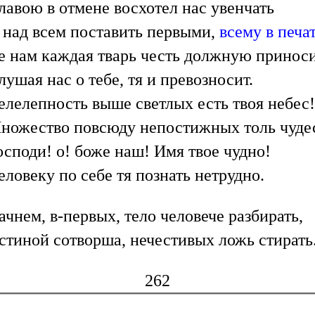
лавою в отмене восхотел нас увенчать
 над всем поставить первыми,
всему в печа
е нам каждая тварь честь должную приноси
лушая нас о тебе, тя и превозносит.
елелепность выше светлых есть твоя небес!
ножество повсюду непостижных толь чуде
осподи! о! боже наш! Имя твое чудно!
еловеку по себе тя познать нетрудно.
ачнем, в-первых, тело человече разбирать,
стиной сотворша, нечестивых ложь стирать
262