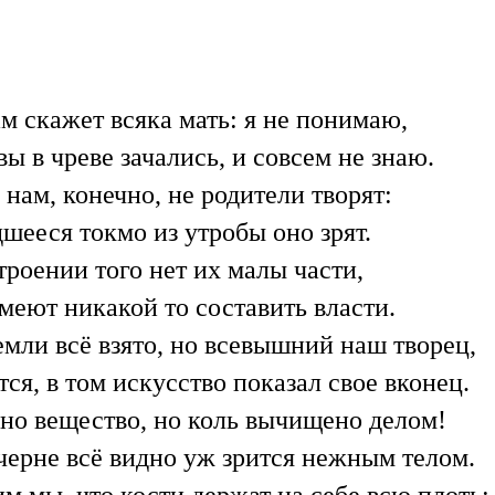
м скажет всяка мать: я не понимаю,
вы в чреве зачались, и совсем не знаю.
 нам, конечно, не родители творят:
шееся токмо из утробы оно зрят.
троении того нет их малы части,
меют никакой то составить власти.
емли всё взято, но всевышний наш творец,
ся, в том искусство показал свое вконец.
но вещество, но коль вычищено делом!
черне всё видно уж зрится нежным телом.
м мы, что кости держат на себе всю плоть;