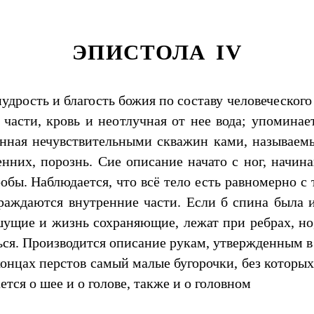
ЭПИСТОЛА IV
дрость и благость божия по составу человеческого
части, кровь и неотлучная от нее вода; упоминае
енная нечувствительными скважин ками, называемы
ренних, порознь. Сие описание начато с ног, начи
бы. Наблюдается, что всё тело есть равномерно с 
аждаются внутренние части. Если б спина была из
шущие и жизнь сохраняющие, лежат при ребрах, но,
ся. Производится описание рукам, утвержденным в п
онцах перстов самый малые бугорочки, без которы
тся о шее и о голове, также и о головном