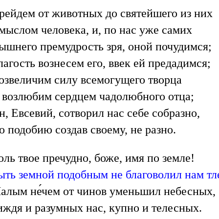
рейдем от животных до святейшего из них
мыслом человека, и, по нас уже самих
ышнего премудрость зря, оной почудимся;
лагость вознесем его, ввек ей предадимся;
озвеличим силу всемогущего творца
 возлюбим сердцем чадолюбного отца;
н, Евсевий, сотворил нас себе собразно,
о подобию создав своему, не разно.
оль твое пречудно, боже, имя по земле!
ыть земной подобным не благоволил нам тл
алым не́чем от чинов уменьшил небесных,
иждя и разумных нас, купно и телесных.