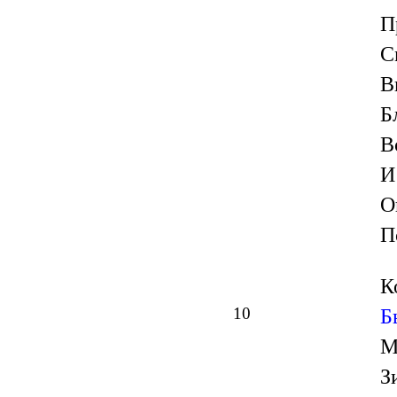
П
С
В
Б
В
И
О
П
К
10
Б
М
З