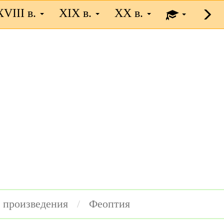
XVIII в.
XIX в.
XX в.
 произведения
Феоптия