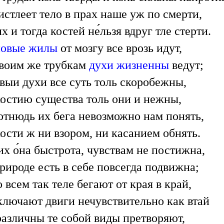
истлеет тело в прах наше уж по смерти,
х и тогда костей не́льзя вдруг тле стерти.
новые жилы
от мозгу все врозь идут,
воим же трубкам
духи жизненны
ведут;
выи духи все суть толь скоробежны,
остию существа толь они и нежны,
отнюдь их бега невозможно нам понять,
ости ж ни взором, ни касанием обнять.
их о́на быстрота, чувствам не постижна,
рироде есть в себе повсегда подвижна;
о всем так теле бегают от края в край,
лючают двиги нечувствительно как втай
различны те собой виды претворяют,