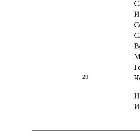
С
И
С
С
В
М
Г
20
Ч
Н
И