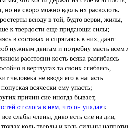
, но не скоро можно вдоль их расколоть.
ростерты всюду в той, будто верви, жилы,
ше к твердости еще придающи силы;
аясь в составах и спрягаясь в них, дают
об нужным двигам и потребну масть всем 
лжном расстояни кость всяка разгибаясь
особно в вертлугах та своих сгибаясь,
ит человека не вводя его в напасть
 попуская всячески ему упасть;
ругих причин сие иногда бывает,
остей от слога в нем, что он упадает
.
 все слабы члены, диво есть сие из див,
 трудах коль тверды и коль сильны напроти