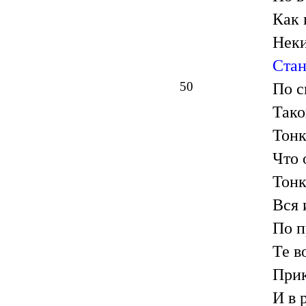
Как 
Неки
Ста
50
По с
Тако
Тонк
Что 
Тонк
Вся 
По п
Те в
Прик
И в 