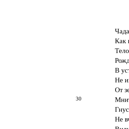
Чада
Как 
Тело
Рожд
В ус
Не и
От з
30
Мнит
Гнус
Не в
Види