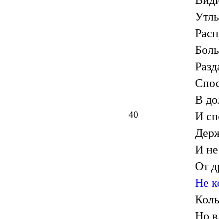
Утлы
Расп
Боль
Разд
Спос
В до
40
И сп
Держ
И не
От д
Не к
Коль
Но в