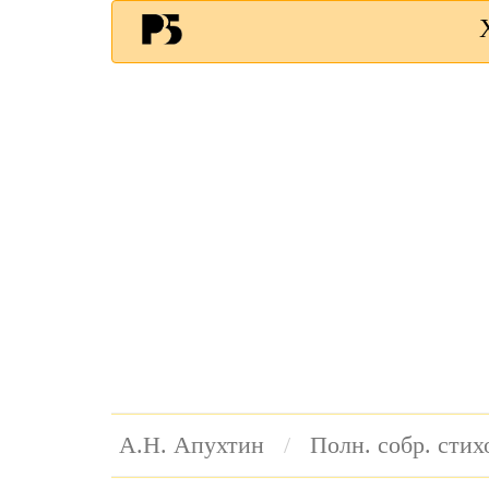
А.Н. Апухтин
Полн. собр. сти