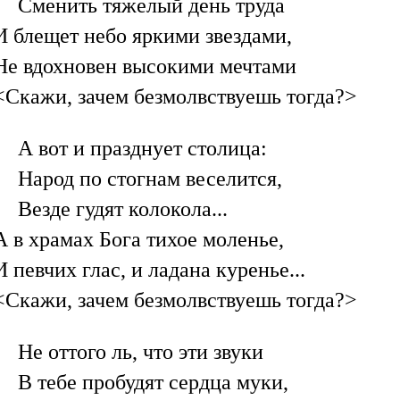
Сменить тяжелый день труда
И блещет небо яркими звездами,
Не вдохновен высокими мечтами
<Скажи, зачем безмолвствуешь тогда?>
А вот и празднует столица:
Народ по стогнам веселится,
Везде гудят колокола...
А в храмах Бога тихое моленье,
И певчих глас, и ладана куренье...
<Скажи, зачем безмолвствуешь тогда?>
Не оттого ль, что эти звуки
В тебе пробудят сердца муки,