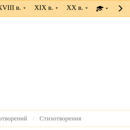
XVIII в.
XIX в.
XX в.
хотворений
Стихотворения