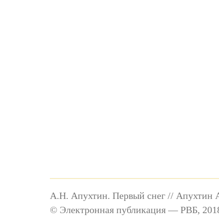
А.Н. Апухтин. Первый снег // Апухтин А
© Электронная публикация — РВБ, 2018-2