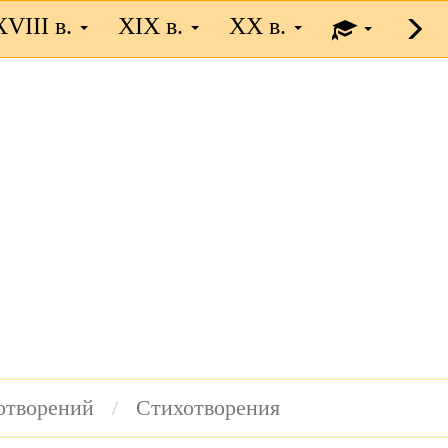
XVIII в.
XIX в.
XX в.
хотворений
Стихотворения