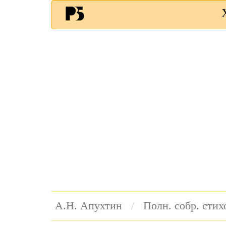
А.Н. Апухтин
Полн. собр. сти