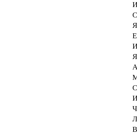
И
С
Я
Е
И
Я
А
М
С
И
Ч
Л
В