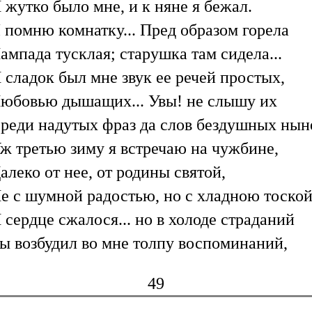
 жутко было мне, и к няне я бежал.
 помню комнатку... Пред образом горела
ампада тусклая; старушка там сидела...
 сладок был мне звук ее речей простых,
юбовью дышащих... Увы! не слышу их
реди надутых фраз да слов бездушных нын
ж третью зиму я встречаю на чужбине,
алеко от нее, от родины святой,
е с шумной радостью, но с хладною тоской
 сердце сжалося... но в холоде страданий
ы возбудил во мне толпу воспоминаний,
49