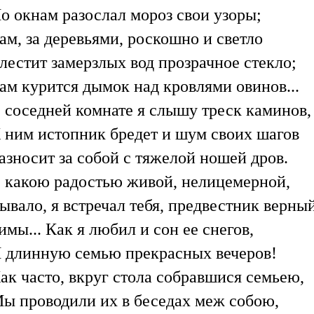
о окнам разослал мороз свои узоры;
ам, за деревьями, роскошно и светло
лестит замерзлых вод прозрачное стекло;
ам курится дымок над кровлями овинов...
 соседней комнате я слышу треск каминов,
 ним истопник бредет и шум своих шагов
азносит за собой с тяжелой ношей дров.
 какою радостью живой, нелицемерной,
ывало, я встречал тебя, предвестник верны
имы... Как я любил и сон ее снегов,
 длинную семью прекрасных вечеров!
ак часто, вкруг стола собравшися семьею,
ы проводили их в беседах меж собою,