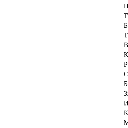
П
Т
Б
Т
В
К
Р
С
Б
З
И
К
М