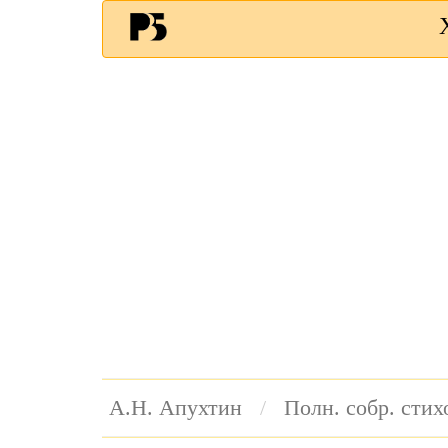
А.Н. Апухтин
Полн. собр. сти