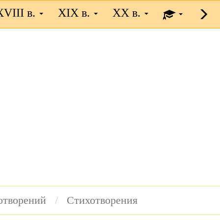
XVIII в.
XIX в.
XX в.
хотворений
Стихотворения