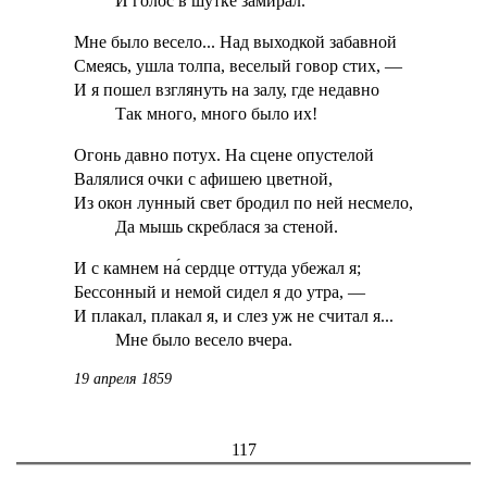
И голос в шутке замирал.
Мне было весело... Над выходкой забавной
Смеясь, ушла толпа, веселый говор стих, —
И я пошел взглянуть на залу, где недавно
Так много, много было их!
Огонь давно потух. На сцене опустелой
Валялися очки с афишею цветной,
Из окон лунный свет бродил по ней несмело,
Да мышь скреблася за стеной.
И с камнем на́ сердце оттуда убежал я;
Бессонный и немой сидел я до утра, —
И плакал, плакал я, и слез уж не считал я...
Мне было весело вчера.
19 апреля 1859
117