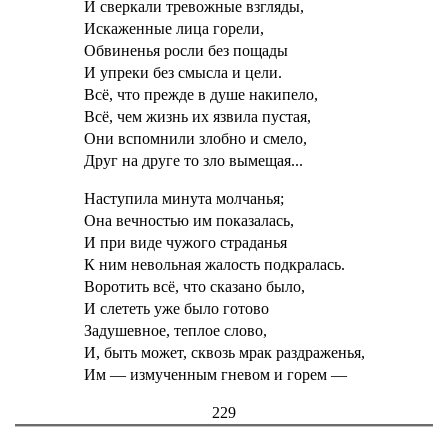
И сверкали тревожные взгляды,
Искаженные лица горели,
Обвиненья росли без пощады
И упреки без смысла и цели.
Всё, что прежде в душе накипело,
Всё, чем жизнь их язвила пустая,
Они вспомнили злобно и смело,
Друг на друге то зло вымещая...
Наступила минута молчанья;
Она вечностью им показалась,
И при виде чужого страданья
К ним невольная жалость подкралась.
Воротить всё, что сказано было,
И слететь уже было готово
Задушевное, теплое слово,
И, быть может, сквозь мрак раздраженья,
Им — измученным гневом и горем —
229