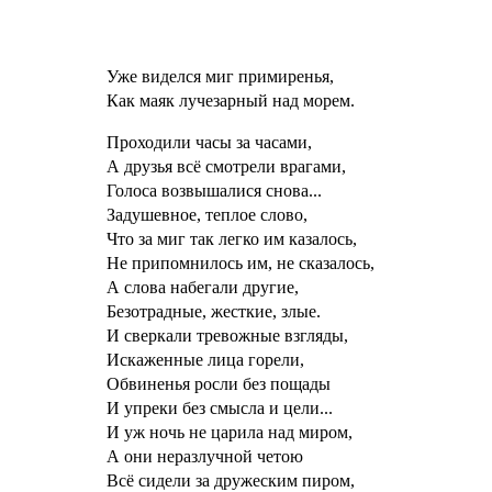
Уже виделся миг примиренья,
Как маяк лучезарный над морем.
Проходили часы за часами,
А друзья всё смотрели врагами,
Голоса возвышалися снова...
Задушевное, теплое слово,
Что за миг так легко им казалось,
Не припомнилось им, не сказалось,
А слова набегали другие,
Безотрадные, жесткие, злые.
И сверкали тревожные взгляды,
Искаженные лица горели,
Обвиненья росли без пощады
И упреки без смысла и цели...
И уж ночь не царила над миром,
А они неразлучной четою
Всё сидели за дружеским пиром,