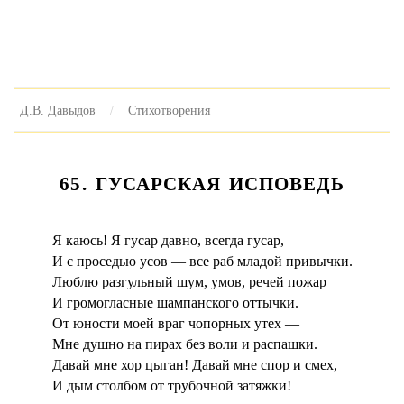
Д.В. Давыдов
Стихотворения
65. ГУСАРСКАЯ ИСПОВЕДЬ
Я каюсь! Я гусар давно, всегда гусар,
И с проседью усов — все раб младой привычки.
Люблю разгульный шум, умов, речей пожар
И громогласные шампанского оттычки.
От юности моей враг чопорных утех —
Мне душно на пирах без воли и распашки.
Давай мне хор цыган! Давай мне спор и смех,
И дым столбом от трубочной затяжки!