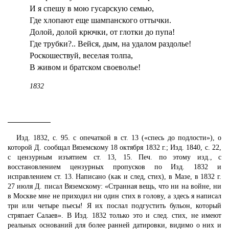
И я спешу в мою гусарскую семью,
Где хлопают еще шампанского оттычки.
Долой, долой крючки, от глотки до пупа!
Где трубки?.. Вейся, дым, на удалом раздолье!
Роскошествуй, веселая толпа,
В живом и братском своеволье!
1832
Изд. 1832, с. 95. с опечаткой в ст. 13 («спесь до подлости»), о
которой Д. сообщал Вяземскому 18 октября 1832 г.; Изд. 1840, с. 22,
с цензурным изъятием ст. 13, 15. Печ. по этому изд., с
восстановлением цензурных пропусков по Изд. 1832 и
исправлением ст. 13. Написано (как и след, стих), в Мазе, в 1832 г.
27 июля Д. писал Вяземскому: «Странная вещь, что ни на войне, ни
в Москве мне не приходил ни один стих в голову, а здесь я написал
три или четыре пьесы! Я их послал подгустить бульон, который
стряпает Салаев». В Изд. 1832 только это и след. стих, не имеют
реальных оснований для более ранней датировки, видимо о них и