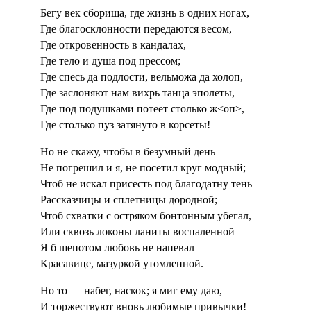
Бегу век сборища, где жизнь в одних ногах,
Где благосклонности передаются весом,
Где откровенность в кандалах,
Где тело и душа под прессом;
Где спесь да подлости, вельможа да холоп,
Где заслоняют нам вихрь танца эполеты,
Где под подушками потеет столько ж<оп>,
Где столько пуз затянуто в корсеты!
Но не скажу, чтобы в безумный день
Не погрешил и я, не посетил круг модный;
Чтоб не искал присесть под благодатну тень
Рассказчицы и сплетницы дородной;
Чтоб схватки с остряком бонтонным убегал,
Или сквозь локоны ланиты воспаленной
Я б шепотом любовь не напевал
Красавице, мазуркой утомленной.
Но то — набег, наскок; я миг ему даю,
И торжествуют вновь любимые привычки!