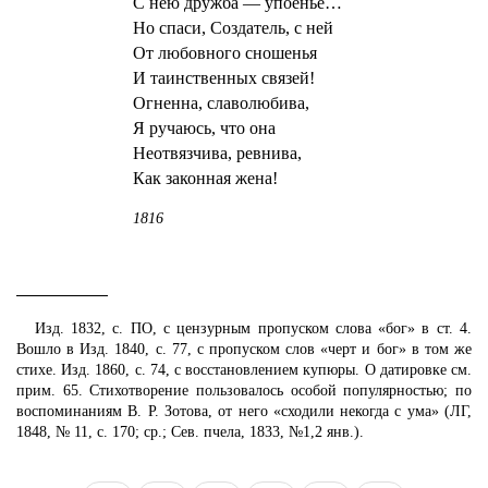
С нею дружба — упоенье…
Но спаси, Создатель, с ней
От любовного сношенья
И таинственных связей!
Огненна, славолюбива,
Я ручаюсь, что она
Неотвязчива, ревнива,
Как законная жена!
1816
Изд. 1832, с. ПО, с цензурным пропуском слова «бог» в ст. 4.
Вошло в Изд. 1840, с. 77, с пропуском слов «черт и бог» в том же
стихе. Изд. 1860, с. 74, с восстановлением купюры. О датировке см.
прим. 65. Стихотворение пользовалось особой популярностью; по
воспоминаниям В. Р. Зотова, от него «сходили некогда с ума» (ЛГ,
1848, № 11, с. 170; ср.; Сев. пчела, 1833, №1,2 янв.).