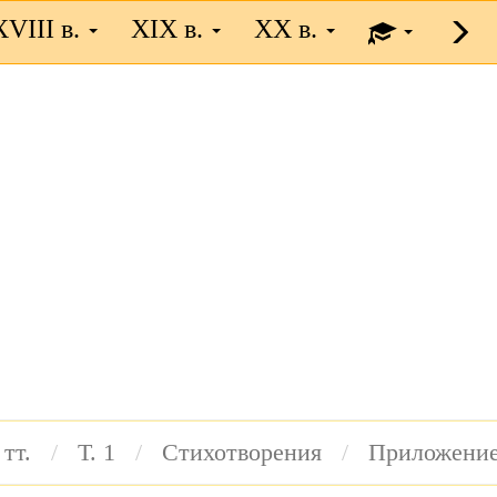
XVIII в.
XIX в.
XX в.
 тт.
Т. 1
Стихотворения
Приложени