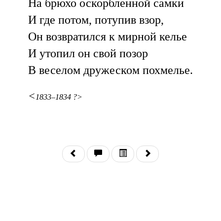
На брюхо оскорбленной самки
И где потом, потупив взор,
Он возвратился к мирной келье
И утопил он свой позор
В веселом дружеском похмелье.
<
1833–1834 ?>