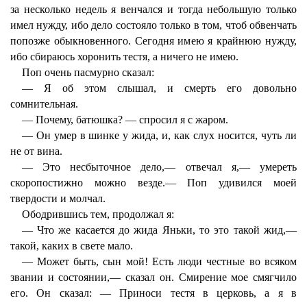
за несколько недель я венчался и тогда небольшую только
имел нужду, ибо дело состояло только в том, чтоб обвенчать
попозже обыкновенного. Сегодня имею я крайнюю нужду,
ибо сбираюсь хоронить тестя, а ничего не имею.
Поп очень пасмурно сказал:
— Я об этом слышал, и смерть его довольно
сомнительная.
— Почему, батюшка? — спросил я с жаром.
— Он умер в шинке у жида, и, как слух носится, чуть ли
не от вина.
— Это несбыточное дело,— отвечал я,— умереть
скоропостижно можно везде.— Поп удивился моей
твердости и молчал.
Ободрившись тем, продолжал я:
— Что же касается до жида Яньки, то это такой жид,—
такой, каких в свете мало.
— Может быть, сын мой! Есть люди честные во всяком
звании и состоянии,— сказал он. Смирение мое смягчило
его. Он сказал: — Приноси тестя в церковь, а я в