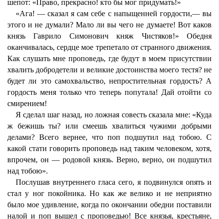
шепот: «Право, прекрасно! кто бы мог придумать!»
«Ага! — сказал я сам себе с напыщенней гордости,— вы
этого и не думали? Мало ли вы чего не думаете! Вот каков
князь Гаврило Симонович княж Чистяков!» Обедня
оканчивалась, сердце мое трепетало от странного движения.
Как слушать мне проповедь, где будут в моем присутствии
хвалить добродетели и великие достоинства моего тестя? не
будет ли это самохвальство, непростительная гордость? А
гордость меня только что теперь попутала! Дай отойти со
смирением!
Я сделал шаг назад, но ложная совесть сказала мне: «Куда
ж бежишь ты? или смеешь хвалиться чужими добрыми
делами? Всего вернее, что поп подшутил над тобою. С
какой стати говорить проповедь над таким человеком, хотя,
впрочем, он — родовой князь. Верно, верно, он подшутил
над тобою».
Послушав внутреннего гласа сего, я подвинулся опять и
стал у ног покойника. Но как же велико и не неприятно
было мое удивление, когда по окончании обедни поставили
налой и поп вышел с проповедью! Все князья, крестьяне,