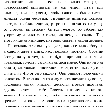
разрешение вина и елея; но в каких святцах, о
православные! начитывали те, кои умеют читать, или
слыхали, кои не умеют, чтобы написано было: память
Алексея божия человека, разрешение напиться допьяна;
празднество благовещения, разрешение шататься по улице
со стороны на сторону, биться головою об заборы как
угорелому и валяться в грязи, как негодной свинье! Так,
этого нигде не написано, а нередко бывает в нашей деревне.
Но оставим это; вы чувствуете, как сие гадко, богу не
угодно, и даже в глазах нас, грешных, противно. Обратим
беседу нашу к тем, кои и будни превращают в такие
праздники, то есть праздники на свой манер. Они ничего не
делают, как только пьянствуют и спят, опять пьянствуют и
опять спят. Что от сего выходит? Они бывают позор миру и
человеком. Вытаскивают из дому своего помаленьку все, до
последней нитки, нищают, делаются прежде противны
другим, потом — себе. Совесть начинает их жестоко
мучить. Но вместо того, чтобы раскаяться и перестать
грешить, они, окаянные, конечно по наущению столько же
окаянных духов, думают опять утопить совесть свою в вине