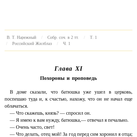
В. Т. Нарежный
Собр. соч. в 2 тт.
Т. 1
Российский Жилблаз
Ч. 1
Глава XI
Похороны и проповедь
В доме сказали, что батюшка уже ушел в церковь,
поспешаю туда и, к счастью, нахожу, что он не начал еще
облачаться.
— Что скажешь, князь? — спросил он.
— Я имею к вам нужду, батюшка,— отвечал я печально.
— Очень часто, свет!
— Что делать, отец мой! За год перед сим хоронил я отца;