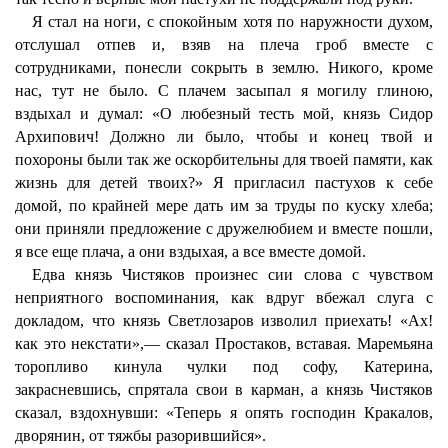
Я стал на ноги, с спокойным хотя по наружности духом,
отслушал отпев и, взяв на плеча гроб вместе с
сотрудниками, понесли сокрыть в землю. Никого, кроме
нас, тут не было. С плачем засыпал я могилу глиною,
вздыхал и думал: «О любезный тесть мой, князь Сидор
Архипович! Должно ли было, чтобы и конец твой и
похороны были так же оскорбительны для твоей памяти, как
жизнь для детей твоих?» Я пригласил пастухов к себе
домой, по крайней мере дать им за труды по куску хлеба;
они приняли предложение с дружелюбием и вместе пошли,
я все еще плача, а они вздыхая, а все вместе домой.
Едва князь Чистяков произнес сии слова с чувством
неприятного воспоминания, как вдруг вбежал слуга с
докладом, что князь Светлозаров изволил приехать! «Ах!
как это некстати»,— сказал Простаков, вставая. Маремьяна
торопливо кинула чулки под софу, Катерина,
закрасневшись, спрятала свои в карман, а князь Чистяков
сказал, вздохнувши: «Теперь я опять господин Кракалов,
дворянин, от тяжбы разорившийся».