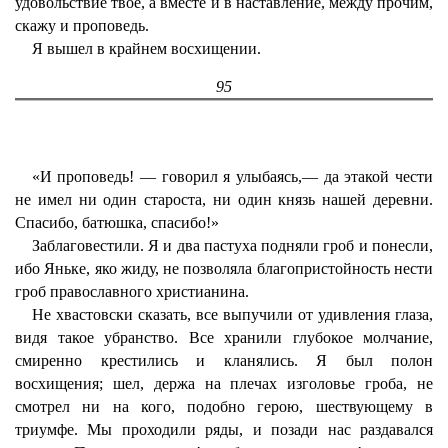
удовольствие твое, а вместе и в наставление, между прочим,
скажу и проповедь.
Я вышел в крайнем восхищении.
95
«И проповедь! — говорил я улыбаясь,— да этакой чести
не имел ни один староста, ни один князь нашей деревни.
Спасибо, батюшка, спасибо!»
Заблаговестили. Я и два пастуха подняли гроб и понесли,
ибо Яньке, яко жиду, не позволяла благопристойность нести
гроб православного христианина.
Не хвастовски сказать, все выпучили от удивления глаза,
видя такое убранство. Все хранили глубокое молчание,
смиренно крестились и кланялись. Я был полон
восхищения; шел, держа на плечах изголовье гроба, не
смотрел ни на кого, подобно герою, шествующему в
триумфе. Мы проходили ряды, и позади нас раздавался