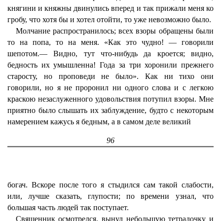
княгини и княжны двинулись вперед и так прижали меня ко
гробу, что хотя бы и хотел отойти, то уже невозможно было.
Молчание распространилось; всех взоры обращены были
то на попа, то на меня. «Как это чудно! — говорили
шепотом.— Видно, тут что-нибудь да кроется; видно,
бедность их умышленна! Года за три хоронили прежнего
старосту, но проповеди не было». Как ни тихо они
говорили, но я не проронил ни одного слова и с легкою
краскою незаслуженного удовольствия потупил взоры. Мне
приятно было слышать их заблуждение, будто с некоторым
намерением кажусь я бедным, а в самом деле великий
96
богач. Вскоре после того я стыдился сам такой слабости,
или, лучше сказать, глупости; по времени узнал, что
большая часть людей так поступает.
Священник осмотрелся, вынул небольшую тетрадочку и