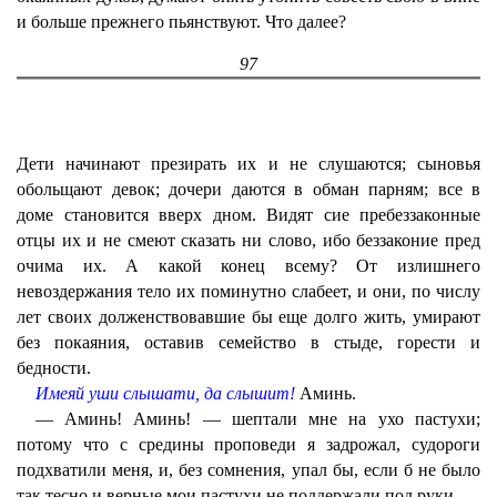
и больше прежнего пьянствуют. Что далее?
97
Дети начинают презирать их и не слушаются; сыновья
обольщают девок; дочери даются в обман парням; все в
доме становится вверх дном. Видят сие пребеззаконные
отцы их и не смеют сказать ни слово, ибо беззаконие пред
очима их. А какой конец всему? От излишнего
невоздержания тело их поминутно слабеет, и они, по числу
лет своих долженствовавшие бы еще долго жить, умирают
без покаяния, оставив семейство в стыде, горести и
бедности.
Имеяй уши слышати, да слышит!
Аминь.
— Аминь! Аминь! — шептали мне на ухо пастухи;
потому что с средины проповеди я задрожал, судороги
подхватили меня, и, без сомнения, упал бы, если б не было
так тесно и верные мои пастухи не поддержали под руки.