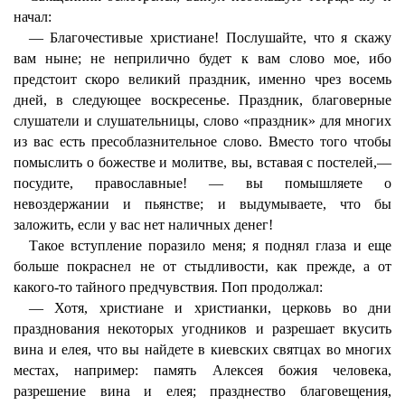
начал:
— Благочестивые христиане! Послушайте, что я скажу
вам ныне; не неприлично будет к вам слово мое, ибо
предстоит скоро великий праздник, именно чрез восемь
дней, в следующее воскресенье. Праздник, благоверные
слушатели и слушательницы, слово «праздник» для многих
из вас есть пресоблазнительное слово. Вместо того чтобы
помыслить о божестве и молитве, вы, вставая с постелей,—
посудите, православные! — вы помышляете о
невоздержании и пьянстве; и выдумываете, что бы
заложить, если у вас нет наличных денег!
Такое вступление поразило меня; я поднял глаза и еще
больше покраснел не от стыдливости, как прежде, а от
какого-то тайного предчувствия. Поп продолжал:
— Хотя, христиане и христианки, церковь во дни
празднования некоторых угодников и разрешает вкусить
вина и елея, что вы найдете в киевских святцах во многих
местах, например: память Алексея божия человека,
разрешение вина и елея; празднество благовещения,