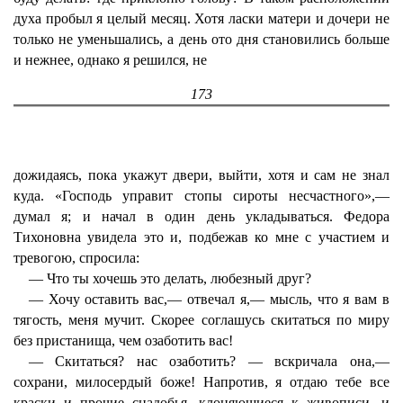
духа пробыл я целый месяц. Хотя ласки матери и дочери не
только не уменьшались, а день ото дня становились больше
и нежнее, однако я решился, не
173
дожидаясь, пока укажут двери, выйти, хотя и сам не знал
куда. «Господь управит стопы сироты несчастного»,—
думал я; и начал в один день укладываться. Федора
Тихоновна увидела это и, подбежав ко мне с участием и
тревогою, спросила:
— Что ты хочешь это делать, любезный друг?
— Хочу оставить вас,— отвечал я,— мысль, что я вам в
тягость, меня мучит. Скорее соглашусь скитаться по миру
без пристанища, чем озаботить вас!
— Скитаться? нас озаботить? — вскричала она,—
сохрани, милосердый боже! Напротив, я отдаю тебе все
краски и прочие снадобья, клоняющиеся к живописи, и