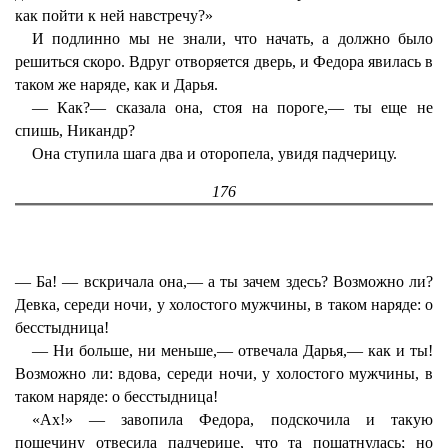
как пойти к ней навстречу?»
И подлинно мы не знали, что начать, а должно было
решиться скоро. Вдруг отворяется дверь, и Федора явилась в
таком же наряде, как и Дарья.
— Как?— сказала она, стоя на пороге,— ты еще не
спишь, Никандр?
Она ступила шага два и оторопела, увидя падчерицу.
176
— Ба! — вскричала она,— а ты зачем здесь? Возможно ли?
Девка, середи ночи, у холостого мужчины, в таком наряде: о
бесстыдница!
— Ни больше, ни меньше,— отвечала Дарья,— как и ты!
Возможно ли: вдова, середи ночи, у холостого мужчины, в
таком наряде: о бесстыдница!
«Ах!» — завопила Федора, подскочила и такую
пощечину отвесила падчерице, что та пошатнулась; но