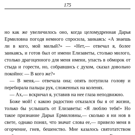
175
но как же увеличилось оно, когда целомудренная Дарья
Ермиловна погодя немного спросила, заикаясь: «А знаешь
ли в кого, мой милый?» — «Нет,— отвечал я, более
заикаясь, и готов был от имени Елизаветы, столько милого,
столько драгоценного для меня имени, упасть в обморок от
стыда и горести, но, собравшись с духом, сказал довольно
покойно: — В кого же?»
— В меня,— отвечала она; опять потупила голову и
перебирала пальцы рук, сложенных на коленях.
— Ах,— вскричал я, уставив на нее глаза неподвижно.
Боже мой! с какою радостию отказался бы я от жизни,
только бы услышать от Елизаветы: «Я люблю тебя!» Но
такое признание Дарьи Ермиловны,— сколько я ни нов в
свете, однако понял, что значат слова ее,— привело меня в
огорчение, гнев, бешенство. Мне казалось святотатством