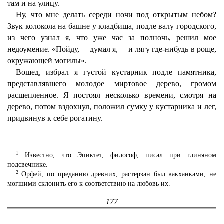
там и на улицу.
Ну, что мне делать середи ночи под открытым небом?
Звук колокола на башне у кладбища, подле валу городского,
из чего узнал я, что уже час за полночь, решил мое
недоумение. «Пойду,— думал я,— и лягу где-нибудь в роще,
окружающей могилы».
Вошед, избрал я густой кустарник подле памятника,
представлявшего молодое миртовое дерево, громом
расщепленное. Я постоял несколько времени, смотря на
дерево, потом вздохнул, положил сумку у кустарника и лег,
придвинув к себе рогатину.
1
Известно, что Эпиктет, философ, писал при глиняном
подсвечнике.
2
Орфей, по преданию древних, растерзан был вакханками, не
могшими склонить его к соответствию на любовь их.
177