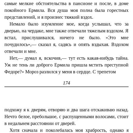
самые мелкие обстоятельства в пансионе и после, в доме
покойного Ермила. Вся душа моя полна была горестных
представлений, и я произнес тяжкий вздох.
Немало было изумление мое, когда услышал, что за
дверью, на чердаке, мне также отвечали тяжелым вздохом. Я
встал, прислушивался, ничего не было. «Это мне
почудилось»,— сказал я, садясь и опять вздыхая. Вздохом
отвечали и мне.
Нет,— думал я, вскочив,— тут есть какая-нибудь тайна.
Уж не тень ли доброго Ермила пришла мстить преступной
Федоре?» Мороз разлился у меня в сердце. С трепетом
174
подхожу я к дверям, отворяю и два шага отскакиваю назад.
Нечто белое, пребольшое, с распущенными волосами, стоит
в недальнем расстоянии от дверей.
Хотя сначала и поколебалась моя храбрость, однако я