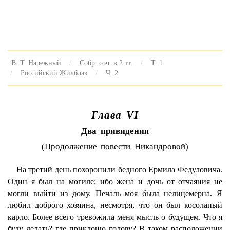
В. Т. Нарежный
Собр. соч. в 2 тт.
Т. 1
Российский Жилблаз
Ч. 2
Глава VI
Два привидения
(Продолжение повести Никандровой)
На третий день похоронили бедного Ермила Федуловича.
Один я был на могиле; ибо жена и дочь от отчаяния не
могли выйти из дому. Печаль моя была нелицемерна. Я
любил доброго хозяина, несмотря, что он был косолапый
карло. Более всего тревожила меня мысль о будущем. Что я
буду делать? где приклоню голову? В таком расположении