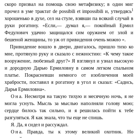
скоро призвал на помощь свою метафизику; в один миг
1
прочел в уме трактат de possibili et impossibili и, утвердясь
хорошенько в духе, сел на стуле, взявши па всякий случай в
руки рогатину. «Если,— думал я,— покойный Ермил
Федулович удачно защищался сим оружием от злой и
бешеной женщины, то уж от привидения очень можно ».
Привидение вошло в двери, двигалось, пришло тихо ко
мне, протянуло руку и сказало с нежностию: «К чему такое
вооружение, любезный друг?» Я взглянул и узнал высокую
и дородную Дарью Ермиловну в самом легком спальном
платье. Покрасневши немного от изобличения моей
храбрости, поставил я рогатину в угол и сказал: «Садись,
Дарья Ермиловна».
Она
. Несмотря на такую тихую и месячную ночь, я не
могла уснуть. Мысль за мыслью наполняли голову мою;
сердце билось так сильно, и я решилась пойти к тебе
разгуляться. Я как знала, что ты еще не спишь.
Я
. Да, я сидел и рассуждал.
Она
. Правда, ты к этому великий охотник. Но