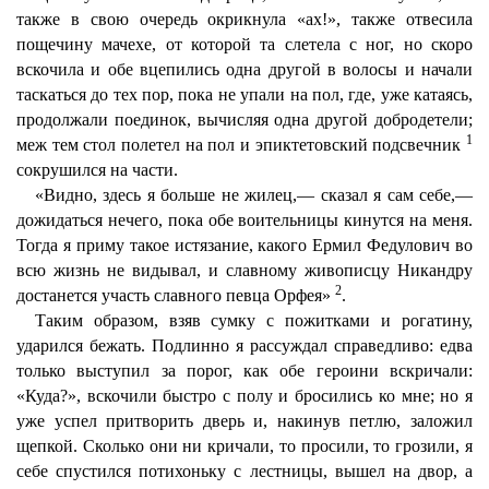
также в свою очередь окрикнула «ах!», также отвесила
пощечину мачехе, от которой та слетела с ног, но скоро
вскочила и обе вцепились одна другой в волосы и начали
таскаться до тех пор, пока не упали на пол, где, уже катаясь,
продолжали поединок, вычисляя одна другой добродетели;
1
меж тем стол полетел на пол и эпиктетовский подсвечник
сокрушился на части.
«Видно, здесь я больше не жилец,— сказал я сам себе,—
дожидаться нечего, пока обе воительницы кинутся на меня.
Тогда я приму такое истязание, какого Ермил Федулович во
всю жизнь не видывал, и славному живописцу Никандру
2
достанется участь славного певца Орфея»
.
Таким образом, взяв сумку с пожитками и рогатину,
ударился бежать. Подлинно я рассуждал справедливо: едва
только выступил за порог, как обе героини вскричали:
«Куда?», вскочили быстро с полу и бросились ко мне; но я
уже успел притворить дверь и, накинув петлю, заложил
щепкой. Сколько они ни кричали, то просили, то грозили, я
себе спустился потихоньку с лестницы, вышел на двор, а