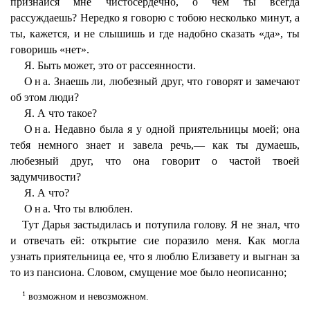
признайся мне чистосердечно, о чем ты всегда
рассуждаешь? Нередко я говорю с тобою несколько минут, а
ты, кажется, и не слышишь и где надобно сказать «да», ты
говоришь «нет».
Я
. Быть может, это от рассеянности.
Она
. Знаешь ли, любезный друг, что говорят и замечают
об этом люди?
Я
. А что такое?
Она
. Недавно была я у одной приятельницы моей; она
тебя немного знает и завела речь,— как ты думаешь,
любезный друг, что она говорит о частой твоей
задумчивости?
Я
. А что?
Она
. Что ты влюблен.
Тут Дарья застыдилась и потупила голову. Я не знал, что
и отвечать ей: открытие сие поразило меня. Как могла
узнать приятельница ее, что я люблю Елизавету и выгнан за
то из пансиона. Словом, смущение мое было неописанно;
1
возможном и невозможном.