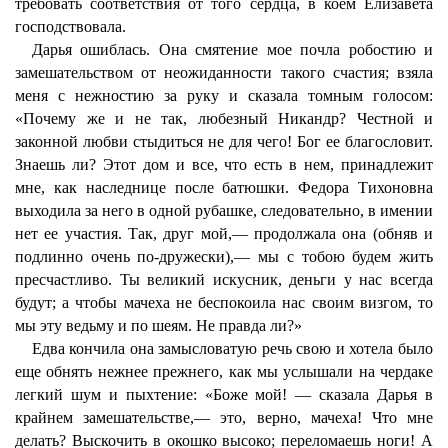
требовать соответствия от того сердца, в коем Елизавета
господствовала.
Дарья ошиблась. Она смятение мое почла робостию и
замешательством от неожиданности такого счастия; взяла
меня с нежностию за руку и сказала томным голосом:
«Почему же и не так, любезный Никандр? Честной и
законной любви стыдиться не для чего! Бог ее благословит.
Знаешь ли? Этот дом и все, что есть в нем, принадлежит
мне, как наследнице после батюшки. Федора Тихоновна
выходила за него в одной рубашке, следовательно, в имении
нет ее участия. Так, друг мой,— продолжала она (обняв и
подлинно очень по-дружески),— мы с тобою будем жить
пресчастливо. Ты великий искусник, деньги у нас всегда
будут; а чтобы мачеха не беспокоила нас своим визгом, то
мы эту ведьму и по шеям. Не правда ли?»
Едва кончила она замысловатую речь свою и хотела было
еще обнять нежнее прежнего, как мы услышали на чердаке
легкий шум и пыхтение: «Боже мой! — сказала Дарья в
крайнем замешательстве,— это, верно, мачеха! Что мне
делать? Выскочить в окошко высоко; переломаешь ноги! А