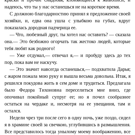
надеюсь, что ты у нас останешься не на короткое время.
С должною благодарностию принял я предложение своей
хозяйки, и, едва она ушла с улыбкою на губах, вдруг
показалась дородная падчерица ее.
— Что, любезный друг, ты хотел нас оставить? — сказала
она.— Это безбожно огорчать так жестоко людей, которые
тебя любят как родного!
— Уже отдумал,— отвечал я,— и пробуду здесь до тех
пор, пока вам не наскучу.
— Это значит навсегда останешься,— подхватила Дарья;
с жаром пожала мою руку и вышла весьма довольна. Итак, я
решился покудова жить в сем доме и трудиться. Предлагала
было Федора Тихоновна переселиться мне вниз, где
опочивал покойный супруг ее; но я почел сообразнее
остаться на чердаке и, несмотря на ее увещания, там и
остался.
Недели чрез три после сего в одну ночь, уже поздо, сидел
я в храмине своей за свечкою, углубившись в размышления.
Все представилось тогда унылому моему воображению, все