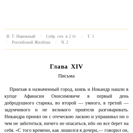
В. Т. Нарежный
Собр. соч. в 2 тт.
Т. 1
Российский Жилблаз
Ч. 2
Глава XIV
Письма
Приехав в назначенный город, князь и Никандр нашли в
купце Афанасии Онисимовиче в первый день
добродушного старика, во второй — умного, в третий —
задумчивого и не великого приятеля разговаривать.
Никандра принял он с отеческою ласкою и упрашивал ни о
чем не заботиться, ничего не опасаться, ибо он все берет на
себя. «С того времени, как лишился я дочери,— говорил он,