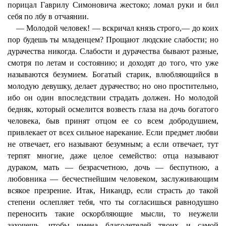
порицал Гаврилу Симоновича жестоко; ломал руки и бил
себя по лбу в отчаянии.
— Молодой человек! — вскричал князь строго,— до коих
пор будешь ты младенцем? Прощают людские слабости; но
дурачества никогда. Слабости и дурачества бывают разные,
смотря по летам и состоянию; и доходят до того, что уже
называются безумием. Богатый старик, влюбляющийся в
молодую девушку, делает дурачество; но оно простительно,
ибо он один впоследствии страдать должен. Но молодой
бедняк, который осмелится возвесть глаза на дочь богатого
человека, быв принят отцом ее со всем добродушием,
привлекает от всех сильное нарекание. Если предмет любви
не отвечает, его называют безумным; а если отвечает, тут
терпят многие, даже целое семейство: отца называют
дураком, мать — безрасчетною, дочь — беспутною, а
любовника — бесчестнейшим человеком, заслуживающим
всякое презрение. Итак, Никандр, если страсть до такой
степени ослепляет тебя, что ты согласишься равнодушно
переносить такие оскорбляющие мысли, то неужели
захочешь, чтобы имена благодетелей твоих и самой