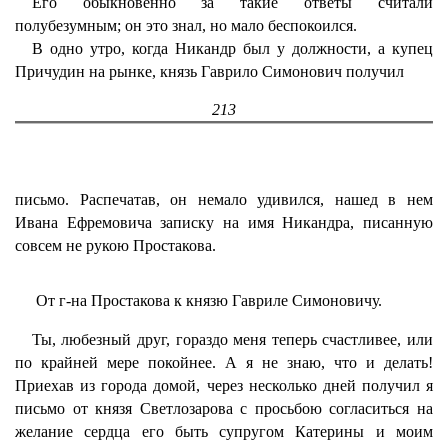
Его обыкновенно за такие ответы считали
полубезумным; он это знал, но мало беспокоился.
В одно утро, когда Никандр был у должности, а купец
Причудин на рынке, князь Гаврило Симонович получил
213
письмо. Распечатав, он немало удивился, нашед в нем
Ивана Ефремовича записку на имя Никандра, писанную
совсем не рукою Простакова.
От г-на Простакова к князю Гавриле Симоновичу.
Ты, любезный друг, гораздо меня теперь счастливее, или
по крайней мере покойнее. А я не знаю, что и делать!
Приехав из города домой, через несколько дней получил я
письмо от князя Светлозарова с просьбою согласиться на
желание сердца его быть супругом Катерины и моим