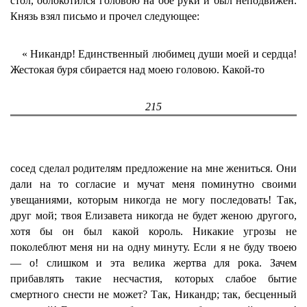
стол, облокотился головою на обе руки и был неподвижен.
Князь взял письмо и прочел следующее:
«
Никандр!
Единственный любимец души моей и сердца!
Жестокая буря сбирается над моею головою. Какой-то
215
сосед сделал родителям предложение на мне жениться. Они
дали на то согласие и мучат меня поминутно своими
увещаниями, которым никогда не могу последовать! Так,
друг мой; твоя Елизавета никогда не будет женою другого,
хотя бы он был какой король. Никакие угрозы не
поколеблют меня ни на одну минуту. Если я не буду твоею
— о! слишком и эта велика жертва для рока. Зачем
прибавлять такие несчастия, которых слабое бытие
смертного снести не может? Так, Никандр; так, бесценный