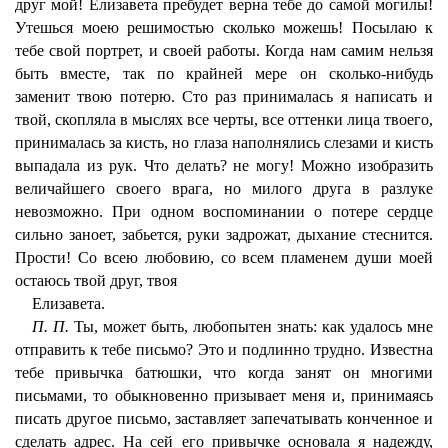
друг мой! Елизавета пребудет верна тебе до самой могилы!
Утешься моею решимостью сколько можешь! Посылаю к
тебе свой портрет, и своей работы. Когда нам самим нельзя
быть вместе, так по крайней мере он сколько-нибудь
заменит твою потерю. Сто раз принималась я написать и
твой, скопляла в мыслях все черты, все оттенки лица твоего,
принималась за кисть, но глаза наполнялись слезами и кисть
выпадала из рук. Что делать? не могу! Можно изобразить
величайшего своего врага, но милого друга в разлуке
невозможно. При одном воспоминании о потере сердце
сильно заноет, забьется, руки задрожат, дыхание стеснится.
Прости! Со всею любовию, со всем пламенем души моей
остаюсь твой друг, твоя
Елизавета.
П. П.
Ты, может быть, любопытен знать: как удалось мне
отправить к тебе письмо? Это и подлинно трудно. Известна
тебе привычка батюшки, что когда занят он многими
письмами, то обыкновенно призывает меня и, принимаясь
писать другое письмо, заставляет запечатывать конченное и
сделать адрес. На сей его привычке основала я надежду,