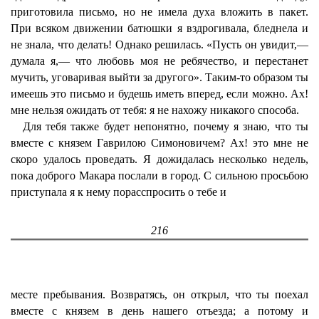
приготовила письмо, но не имела духа вложить в пакет.
При всяком движении батюшки я вздрогивала, бледнела и
не знала, что делать! Однако решилась. «Пусть он увидит,—
думала я,— что любовь моя не ребячество, и перестанет
мучить, уговаривая выйти за другого». Таким-то образом ты
имеешь это письмо и будешь иметь вперед, если можно. Ах!
мне нельзя ожидать от тебя: я не нахожу никакого способа.
Для тебя также будет непонятно, почему я знаю, что ты
вместе с князем Гаврилою Симоновичем? Ах! это мне не
скоро удалось проведать. Я дожидалась несколько недель,
пока доброго Макара послали в город. С сильною просьбою
приступала я к нему порасспросить о тебе и
216
месте пребывания. Возвратясь, он открыл, что ты поехал
вместе с князем в день нашего отъезда; а потому и