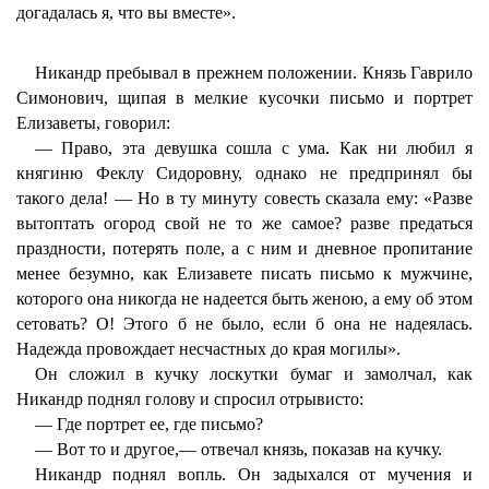
догадалась я, что вы вместе».
Никандр пребывал в прежнем положении. Князь Гаврило
Симонович, щипая в мелкие кусочки письмо и портрет
Елизаветы, говорил:
— Право, эта девушка сошла с ума. Как ни любил я
княгиню Феклу Сидоровну, однако не предпринял бы
такого дела! — Но в ту минуту совесть сказала ему: «Разве
вытоптать огород свой не то же самое? разве предаться
праздности, потерять поле, а с ним и дневное пропитание
менее безумно, как Елизавете писать письмо к мужчине,
которого она никогда не надеется быть женою, а ему об этом
сетовать? О! Этого б не было, если б она не надеялась.
Надежда провождает несчастных до края могилы».
Он сложил в кучку лоскутки бумаг и замолчал, как
Никандр поднял голову и спросил отрывисто:
— Где портрет ее, где письмо?
— Вот то и другое,— отвечал князь, показав на кучку.
Никандр поднял вопль. Он задыхался от мучения и