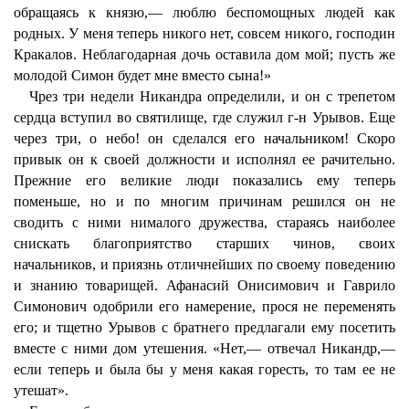
обращаясь к князю,— люблю беспомощных людей как
родных. У меня теперь никого нет, совсем никого, господин
Кракалов. Неблагодарная дочь оставила дом мой; пусть же
молодой Симон будет мне вместо сына!»
Чрез три недели Никандра определили, и он с трепетом
сердца вступил во святилище, где служил г-н Урывов. Еще
через три, о небо! он сделался его начальником! Скоро
привык он к своей должности и исполнял ее рачительно.
Прежние его великие люди показались ему теперь
поменьше, но и по многим причинам решился он не
сводить с ними нималого дружества, стараясь наиболее
снискать благоприятство старших чинов, своих
начальников, и приязнь отличнейших по своему поведению
и знанию товарищей. Афанасий Онисимович и Гаврило
Симонович одобрили его намерение, прося не переменять
его; и тщетно Урывов с братнего предлагали ему посетить
вместе с ними дом утешения. «Нет,— отвечал Никандр,—
если теперь и была бы у меня какая горесть, то там ее не
утешат».