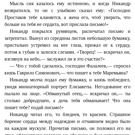
Мысль сия казалось ему истинною, и когда Никандр
возвратился, то он с улыбкою сказал ему: «Господин
Простаков тебе кланяется, а жена его, чтоб уверить, что
больше на тебя не сердита, вот прислала письмо!»
Никандр покрылся румянцем, распечатал письмо и
затрепетал. Вынул из середины листов небольшую бумажку,
пристально устремил на нее глаза, прижал ее к сердцу,
потом к губам и залился слезами. «Творец! — вскричал он,
взглянув на небо,— заслужил ли я это счастие?»
— Что с тобой сделалось, господин Фалалеев,— спросил
князь Гаврило Симонович,— что пишет к тебе Маремьяна?
Никандр молча подал ему бумажку, и князь побледнел,
увидя миниатюрный портрет Елизаветы. Негодование его
пылало на лице. «Обманутый отец,— вскричал он,— ты
столько добродушен, а дочь тебя обманывает! Что она
пишет тебе? подай письмо!»
Никандр читал его, то бледнея, то краснея. Страшное
борение сердца между надеждою и отчаянием видно было
на каждом мускуле. Прочитав письмо, он положил его на