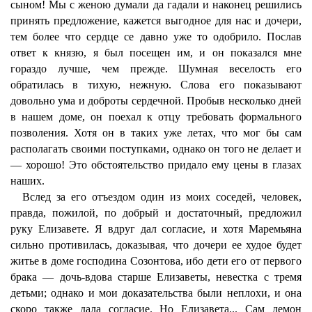
сыном! Мы с женою думали да гадали и наконец решились
принять предложение, кажется выгодное для нас и дочери,
тем более что сердце се давно уже то одобрило. Послав
ответ к князю, я был посещен им, и он показался мне
гораздо лучше, чем прежде. Шумная веселость его
обратилась в тихую, нежную. Слова его показывают
довольно ума и доброты сердечной. Пробыв несколько дней
в нашем доме, он поехал к отцу требовать формального
позволения. Хотя он в таких уже летах, что мог бы сам
располагать своими поступками, однако он того не делает и
— хорошо! Это обстоятельство придало ему цены в глазах
наших.
Вслед за его отъездом один из моих соседей, человек,
правда, пожилой, по добрый и достаточный, предложил
руку Елизавете. Я вдруг дал согласие, и хотя Маремьяна
сильно противилась, доказывая, что дочери ее худое будет
житье в доме господина Созонтова, ибо дети его от первого
брака — дочь-вдова старше Елизаветы, невестка с тремя
детьми; однако и мои доказательства были неплохи, и она
скоро также дала согласие. Но Елизавета... Сам демон