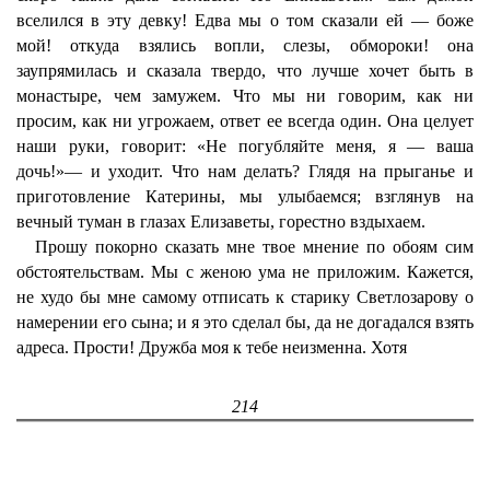
вселился в эту девку! Едва мы о том сказали ей — боже
мой! откуда взялись вопли, слезы, обмороки! она
заупрямилась и сказала твердо, что лучше хочет быть в
монастыре, чем замужем. Что мы ни говорим, как ни
просим, как ни угрожаем, ответ ее всегда один. Она целует
наши руки, говорит: «Не погубляйте меня, я — ваша
дочь!»— и уходит. Что нам делать? Глядя на прыганье и
приготовление Катерины, мы улыбаемся; взглянув на
вечный туман в глазах Елизаветы, горестно вздыхаем.
Прошу покорно сказать мне твое мнение по обоям сим
обстоятельствам. Мы с женою ума не приложим. Кажется,
не худо бы мне самому отписать к старику Светлозарову о
намерении его сына; и я это сделал бы, да не догадался взять
адреса. Прости! Дружба моя к тебе неизменна. Хотя
214