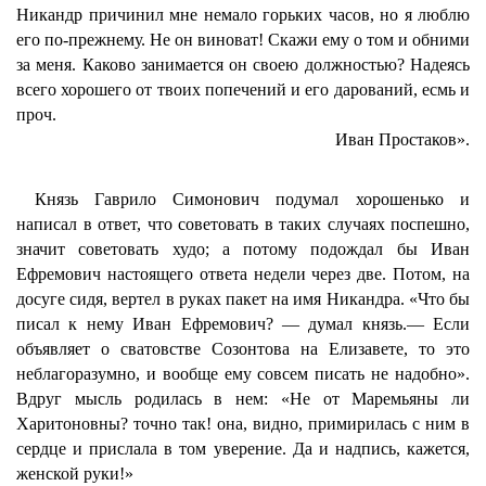
Никандр причинил мне немало горьких часов, но я люблю
его по-прежнему. Не он виноват! Скажи ему о том и обними
за меня. Каково занимается он своею должностью? Надеясь
всего хорошего от твоих попечений и его дарований, есмь и
проч.
Иван Простаков».
Князь Гаврило Симонович подумал хорошенько и
написал в ответ, что советовать в таких случаях поспешно,
значит советовать худо; а потому подождал бы Иван
Ефремович настоящего ответа недели через две. Потом, на
досуге сидя, вертел в руках пакет на имя Никандра. «Что бы
писал к нему Иван Ефремович? — думал князь.— Если
объявляет о сватовстве Созонтова на Елизавете, то это
неблагоразумно, и вообще ему совсем писать не надобно».
Вдруг мысль родилась в нем: «Не от Маремьяны ли
Харитоновны? точно так! она, видно, примирилась с ним в
сердце и прислала в том уверение. Да и надпись, кажется,
женской руки!»