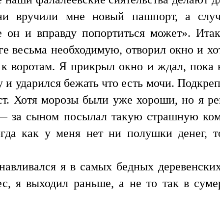
ни вручили мне новый пашпорт, а случ
е он и вправду попортиться может». Итак
ге весьма необходимую, отворил окно и хот
к воротам. Я прикрыл окно и ждал, пока в
у и ударился бежать что есть мочи. Подкреп
рст. Хотя морозы были уже хороши, но я ре
— за сыном посылал такую страшную кома
гда как у меня нет ни полушки денег, 
авливался я в самых бедных деревенских 
с, я выходил раньше, а не то так в сум