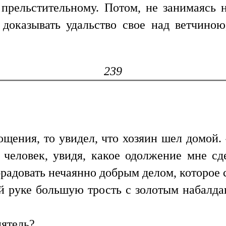
о прельстительному. Потом, не занимаясь
оказывать удальство свое над ветчиною
239
ощения, то увидел, что хозяин шел домой.
 человек, увидя, какое одолжение мне с
брадовать нечаянно добрым делом, которое с
й руке большую трость с золотым набалда
иятель?