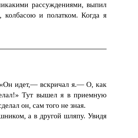
 никакими рассуждениями, выпил
, колбасою и полатком. Когда я
 «Он идет,— вскричал я.— О, как
делал!» Тут вышел я в приемную
делал он, сам того не зная.
шником, а в другой шляпу. Увидя