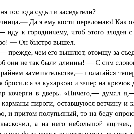
еня господа судьи и заседатели?
ница.— Да я ему кости переломаю! Как он
иду к городничему, чтоб этого злодея с
во! — Он быстро вышел.
 прежде, чем его вышлют, отомщу за съед
об они не так были длинны! — С сим слово
райнем замешательстве,— полагайся тепер
 бросился за кухаркою и запер на крючок 
ар кочерги в дверь. «Ничего,— думал я,
 в карманы пироги, оставшуюся ветчину и к
, и притом полупьяный, то на беду опроки
выскочил, а из него небольшой ящичек, 
е наши фалалеевские сиятельства делают дл