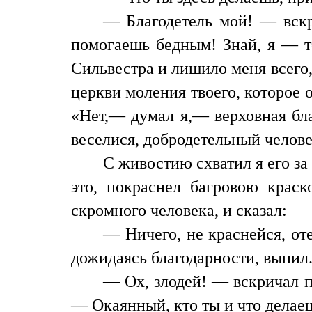
— Благодетель мой! — вскри
помогаешь бедным! Знай, я — то
Сильвестра и лишило меня всего,
церкви моления твоего, которое
«Нет,— думал я,— верховная бла
веселися, добродетельный челове
С живостию схватил я его за 
это, покраснел багровою краск
скромного человека, и сказал:
— Ничего, не краснейся, оте
дожидаясь благодарности, выпил
— Ох, злодей! — вскричал по
— Окаянный, кто ты и что делае