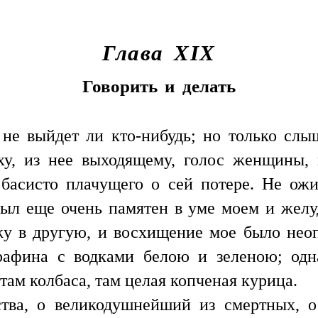
Глава XIX
Говорить и делать
 не выйдет ли кто-нибудь; но только слы
ху, из нее выходящему, голос женщины, 
 басисто плачущего о сей потере. Не ож
ыл еще очень памятен в уме моем и желуд
жу в другую, и восхищение мое было не
рафина с водками белою и зеленою; одн
там колбаса, там целая копченая курица.
ства, о великодушнейший из смертных, о