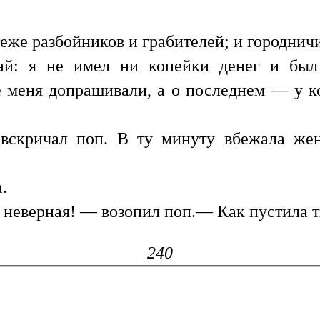
еже разбойников и грабителей; и городнич
й: я не имел ни копейки денег и был 
 меня допрашивали, а о последнем — у к
скричал поп. В ту минуту вбежала жен
.
неверная! — возопил поп.— Как пустила ты
240