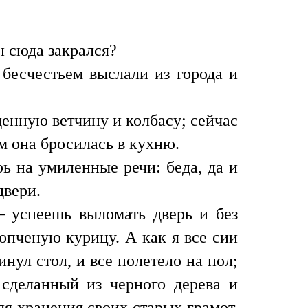
 сюда закрался?
 бесчестьем выслали из города и
енную ветчину и колбасу; сейчас
м она бросилась в кухню.
ь на умиленные речи: беда, да и
двери.
— успеешь выломать дверь и без
опченую курицу. А как я все сии
нул стол, и все полетело на пол;
сделанный из черного дерева и
я хранения своих старых грамот.