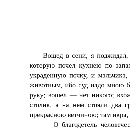
Вошед в сени, я поджидал,
которую почел кухнею по запа
украденную почку, и мальчика,
животным, ибо суд надо мною б
руку; вошел — нет никого; вхо
столик, а на нем стояли два г
прекрасною ветчиною; там икра, 
— О благодетель человече