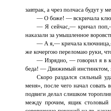
завтрак, а чрез полчаса будут у м
— О боже! — вскричала ключ
— Я сейчас,— кричал поп,— 
наказали за умышленное воровст
— А я,— кричала ключница,—
же кочергою переломаю руки, чт
— Изрядно, — говорил я в к
беда! — Движимый инстинктом, я
Скоро раздался сильный уд
меня», после чего начал совать
подвиги делал слишком торопливо
между прочим, ящик столовый 
совершенно похожий на те, каки