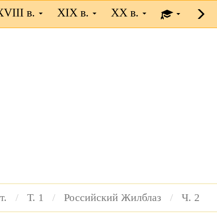
XVIII в.
XIX в.
XX в.
т.
Т. 1
Российский Жилблаз
Ч. 2