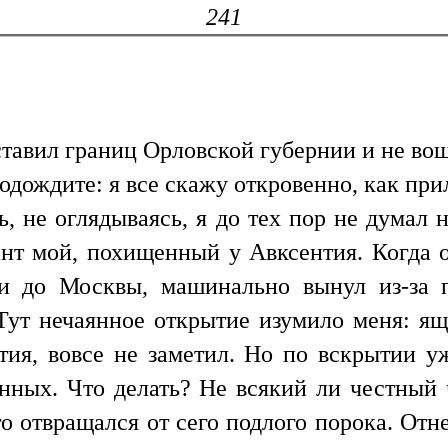
241
оставил границ Орловской губернии и не во
одождите: я все скажу откровенно, как при
ь, не оглядываясь, я до тех пор не думал н
ант мой, похищенный у Авксентия. Когда о
и до Москвы, машинально вынул из-за 
Тут нечаянное открытие изумило меня: ящ
тия, вовсе не заметил. Но по вскрытии у
нных. Что делать? Не всякий ли честный
го отвращался от сего подлого порока. Отне