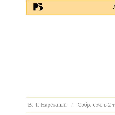
В. Т. Нарежный
Собр. соч. в 2 т