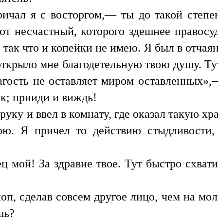
чал я с восторгом,— ты до такой степен
т несчастный, которого здешнее правосуд
 так что и копейки не имею. Я был в отчаян
 открыло мне благодетельную твою душу. Ту
гость не оставляет миром оставленных»,
к; прииди и виждь!
руку и ввел в комнату, где оказал такую хр
ою. Я причел то действию стыдливости,
ц мой! За здравие твое. Тут быстро схват
.
п, сделав совсем другое лицо, чем на мол
шь?