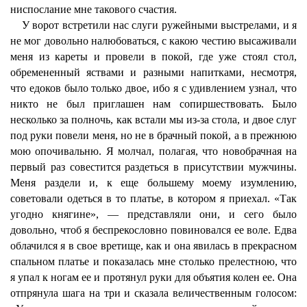
ниспослание мне такового счастия.
У ворот встретили нас слуги ружейными выстрелами, и я
не мог довольно налюбоваться, с какою честию высаживали
меня из кареты и провели в покой, где уже стоял стол,
обремененный яствами и разными напитками, несмотря,
что едоков было только двое, ибо я с удивлением узнал, что
никто не был приглашен нам сопиршествовать. Было
несколько за полночь, как встали мы из-за стола, и двое слуг
под руки повели меня, но не в брачный покой, а в прежнюю
мою опочивальню. Я молчал, полагая, что новобрачная на
первый раз совестится раздеться в присутствии мужчины.
Меня раздели и, к еще большему моему изумлению,
советовали одеться в то платье, в котором я приехал. «Так
угодно княгине», — представляли они, и сего было
довольно, чтоб я беспрекословно повиновался ее воле. Едва
облачился я в свое вретище, как и она явилась в прекрасном
спальном платье и показалась мне столько прелестною, что
я упал к ногам ее и протянул руки для объятия колен ее. Она
отпрянула шага на три и сказала величественным голосом: