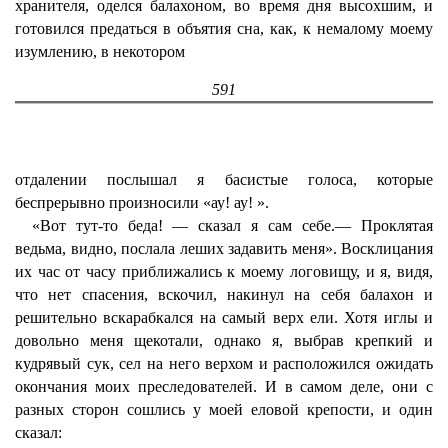
хранителя, оделся балахоном, во время дня высохшим, и
готовился предаться в объятия сна, как, к немалому моему
изумлению, в некотором
591
отдалении послышал я басистые голоса, которые
беспрерывно произносили «ау! ау! ».
«Вот тут-то беда! — сказал я сам себе.— Проклятая
ведьма, видно, послала леших задавить меня». Восклицания
их час от часу приближались к моему логовищу, и я, видя,
что нет спасения, вскочил, накинул на себя балахон и
решительно вскарабкался на самый верх ели. Хотя иглы и
довольно меня щекотали, однако я, выбрав крепкий и
кудрявый сук, сел на него верхом и расположился ожидать
окончания моих преследователей. И в самом деле, они с
разных сторон сошлись у моей еловой крепости, и один
сказал: