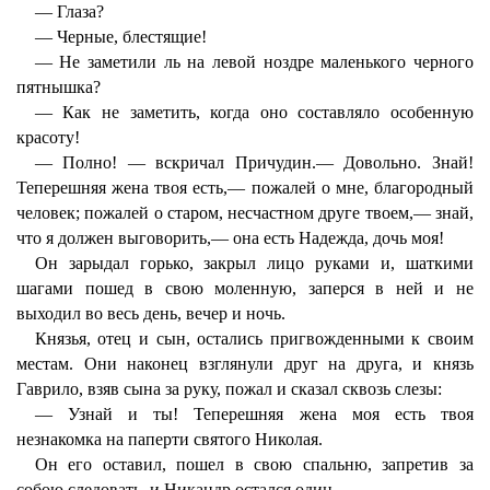
— Глаза?
— Черные, блестящие!
— Не заметили ль на левой ноздре маленького черного
пятнышка?
— Как не заметить, когда оно составляло особенную
красоту!
— Полно! — вскричал Причудин.— Довольно. Знай!
Теперешняя жена твоя есть,— пожалей о мне, благородный
человек; пожалей о старом, несчастном друге твоем,— знай,
что я должен выговорить,— она есть Надежда, дочь моя!
Он зарыдал горько, закрыл лицо руками и, шаткими
шагами пошед в свою моленную, заперся в ней и не
выходил во весь день, вечер и ночь.
Князья, отец и сын, остались пригвожденными к своим
местам. Они наконец взглянули друг на друга, и князь
Гаврило, взяв сына за руку, пожал и сказал сквозь слезы:
— Узнай и ты! Теперешняя жена моя есть твоя
незнакомка на паперти святого Николая.
Он его оставил, пошел в свою спальню, запретив за
собою следовать, и Никандр остался один.