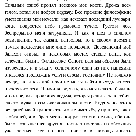
Сильный озноб пронял насквозь мои кости. Дрожа всем
телом, встал я и побрел наудачу. Все прежние философские
умствования мои исчезли, как исчезает последний луч зари,
когда покроется небо громовою тучею. Густота леса
беспрерывно меня затрудняла. И как я шел в сильном
возмущении, так сказать напролом, то в скором времени
прутья нахлестали мне лицо порядочно. Деревенский мой
балахон открыл в некоторых местах старые раны, кои
залечены были в Фалалеевке. Сапоги равным образом были
изувечены, и к закату солнечному один из них напрямки
отказался продолжать услуги своему господину. Не только к
вечеру, но и к самой ночи не мог я найти выходу из сего
проклятого леса. Я начинал думать, что моя невеста была не
что иное, как проклятая ведьма, которая решилась погубить
своего мужа в сем околдованном месте. Видя ясно, что к
вечерней моей трапезе столько же иметь буду припасу, как и
к обедней, я выбрал место под развесистою елию, ибо она
было возвышеннее других; постлал постелю из обсохших
уже листьев, лег на них, призвав в помощь ангела-