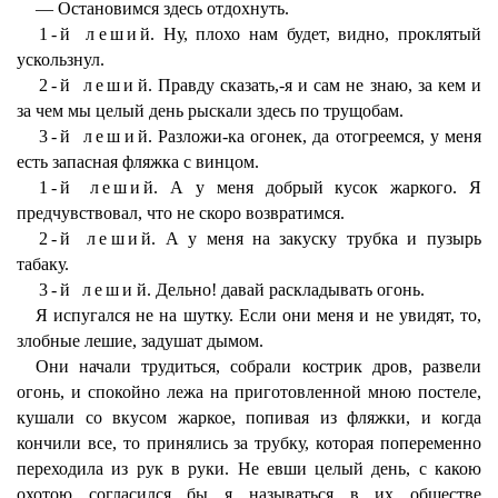
— Остановимся здесь отдохнуть.
1-й леший
. Ну, плохо нам будет, видно, проклятый
ускользнул.
2-й леший
. Правду сказать,-я и сам не знаю, за кем и
за чем мы целый день рыскали здесь по трущобам.
3-й леший
. Разложи-ка огонек, да отогреемся, у меня
есть запасная фляжка с винцом.
1-й леший
. А у меня добрый кусок жаркого. Я
предчувствовал, что не скоро возвратимся.
2-й леший
. А у меня на закуску трубка и пузырь
табаку.
3-й леший
. Дельно! давай раскладывать огонь.
Я испугался не на шутку. Если они меня и не увидят, то,
злобные лешие, задушат дымом.
Они начали трудиться, собрали кострик дров, развели
огонь, и спокойно лежа на приготовленной мною постеле,
кушали со вкусом жаркое, попивая из фляжки, и когда
кончили все, то принялись за трубку, которая попеременно
переходила из рук в руки. Не евши целый день, с какою
охотою согласился бы я называться в их обществе