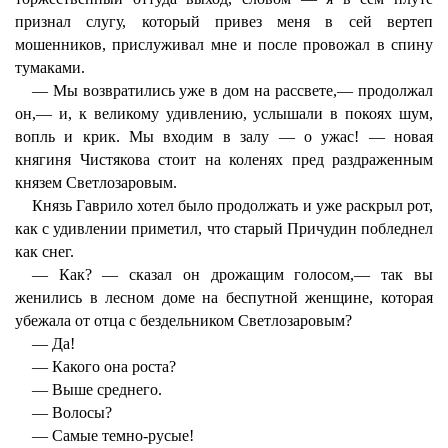
признал слугу, который привез меня в сей вертеп
мошенников, прислуживал мне и после провожал в спину
тумаками.
— Мы возвратились уже в дом на рассвете,— продолжал
он,— и, к великому удивлению, услышали в покоях шум,
вопль и крик. Мы входим в залу — о ужас! — новая
княгиня Чистякова стоит на коленях пред раздраженным
князем Светлозаровым.
Князь Гаврило хотел было продолжать и уже раскрыл рот,
как с удивлении приметил, что старый Причудин побледнел
как снег.
— Как? — сказал он дрожащим голосом,— так вы
женились в лесном доме на беспутной женщине, которая
убежала от отца с бездельником Светлозаровым?
— Да!
— Какого она роста?
— Выше среднего.
— Волосы?
— Самые темно-русые!