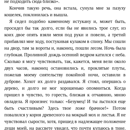
не подходить сюда близко».
Кончив такую речь, она встала, сунула мне за пазуху
кошелек, поклонилась и вышла.
Я сидел подобно каменному истукану и, может быть,
просидел бы так долго, если бы не явились трое слуг, из
коих двое опять взяли меня под руки и повели, а третий
прибавлял мне ходу, постукивая кулаком в спину. Мы сошли
на двор, там за вороты и, наконец, пошли лесом. Ночь была
глубокая. Проливной дождь осенний ведром катился с неба.
Сколько я могу чувствовать, так, кажется, меня вели около
двух часов, наконец остановились и, проклятые плуты,
пожелав моему сиятельству покойной ночи, оставили в
дуброве. Хохот их долго раздавался. Я стоял, опершись о
дерево, и долго не мог хорошенько опомниться. Когда
пришел в чувство, то горесть, близкая к отчаянию, мною
овладела. Я произнес только: «Безумец! И ты льстился еще
быть счастливым? Здесь твое ложе брачное!» Потом
повалился у корня древесного на мокрый мох и листья. Я не
чувствовал сырости, хотя, пришед в надлежащее положение
души моей, на рассвете увидел, что почти купаюсь в тине.