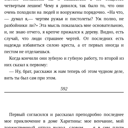
четвертым лешим! Чему я дивился, так было то, что они
очень походили на людей и вооружены порядочно. «На что,
— думал я,— чертям ружья и пистолеты? Уж полно, не
разбойники ли?» Эта мысль показалась мне основательною,
и, не знаю отчего, я крепче прижался к дереву. Видно, есть
случай, что люди страшнее чертей. От последних есть
надежда избавиться силою креста, а от первых иногда и
пестом не отделаешься.
Когда кончили они зубную и губную работу, то второй из
них сказал к первому:
— Ну, брат, расскажи ж нам теперь об этом чудном деле,
вить ты был сам при этом.
592
Первый согласился и рассказал преподробно последнее
мое приключение в доме Харитины: мое венчание, мой
торжественный оттуда выход, словом — я в сем плуте