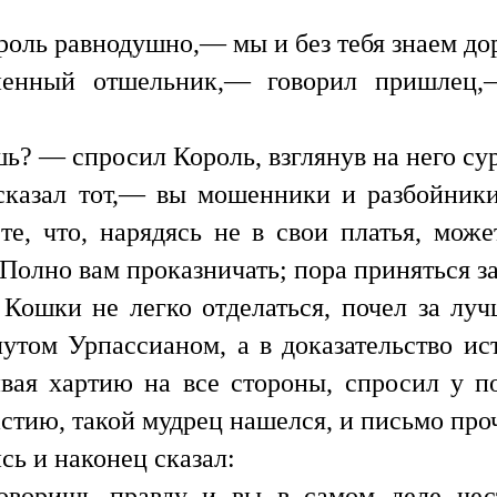
оль равнодушно,— мы и без тебя знаем дор
ненный отшельник,— говорил пришлец,
ь? — спросил Король, взглянув на него сур
казал тот,— вы мошенники и разбойники
е, что, нарядясь не в свои платья, мож
 Полно вам проказничать; пора приняться з
а Кошки не легко отделаться, почел за луч
утом Урпассианом, а в доказательство ис
ая хартию на все стороны, спросил у по
стию, такой мудрец нашелся, и письмо про
сь и наконец сказал:
оворишь правду и вы в самом деле чес