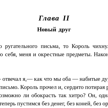
Глава II
Новый друг
о ругательного письма, то Король чихну
о себя, меня и окрестные предметы. Након
отвечал я,— как что мы оба — набитые ду
письмо. Король прочел и, сердито потирая 
можно ли обокрасть так хитро? Он, однак
теперь пустимся без денег, без коней, без 