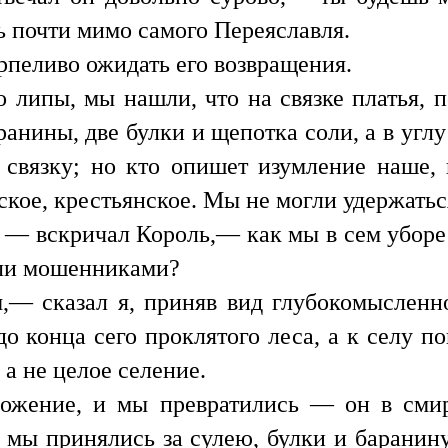
ть почти мимо самого Переяславля.
ерпеливо ожидать его возвращения.
 липы, мы нашли, что на связке платья,
анины, две булки и щепотка соли, а в углу
связку; но кто опишет изумление наше, 
ское, крестьянское. Мы не могли удержатьс
— вскричал Король,— как мы в сем уборе
или мошенниками?
— сказал я, приняв вид глубокомысленн
до конца сего проклятого леса, а к селу п
 а не целое селение.
ложение, и мы превратились — он в смир
 мы принялись за сулею, булки и баранину