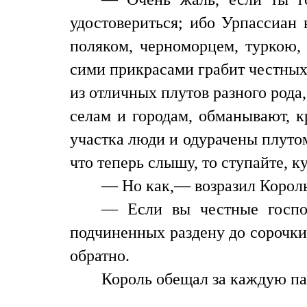
удостовериться; ибо Урпассиан 
поляком, черноморцем, туркою,
сими прикрасами грабит честных
из отличных плутов разного рода
селам и городам, обманывают, к
участка люди и одурачены плутом,
что теперь слышу, то ступайте, к
— Но как,— возразил Король
— Если вы честные госпо
подчиненных раздену до сорочки
обратно.
Король обещал за каждую пар