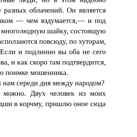
е разных облачений. Он является
риком — чем вздумается,— и под
ет многолюдную шайку, состоящую
асползаются повсюду, по хуторам,
 Если и подлинно вы оба не сего
ва, и как скоро там подтвердится,
я о поимке мошенника.
я нам середи дня между народом?
 можно. Двух человек из моих
едши в корчму, пришлю оное сюда