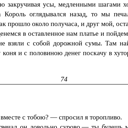
ию закручивая усы, медленными шагами х
а Король оглядывался назад, то мы печ
к прошло около получаса, и друг мой, оста
немся в оставленное нам платье и пойдем 
не взяли с собой дорожной сумы. Там на
у коня и с половиною денег поскачу в хуто
74
 вместе с тобою? — спросил я торопливо.
вечал он довольно сурово,— ты будешь м