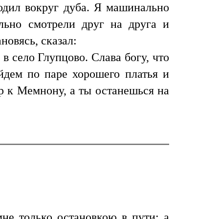
одил вокруг дуба. Я машинально
ально смотрели друг на друга и
новясь, сказал:
в село Глупцово. Слава богу, что
йдем по паре хорошего платья и
р к Мемнону, а ты останешься на
не только остановкою в пути; а