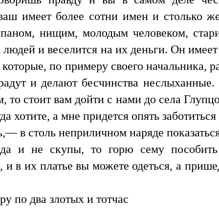
ваш имеет более сотни имен и столько ж
 паном, нищим, молодым человеком, ста
 людей и веселится на их деньги. Он име
, которые, по примеру своего начальника, р
радут и делают бесчинства неслыханные.
 то стоит вам дойти с нами до села Глупцо
уда хотите, а мне придется опять заботитьс
,— в столь неприличном наряде показатьс
да и не скупы, то горю сему пособить
, и в их платье вы можете одеться, а приш
у по два злотых и тотчас