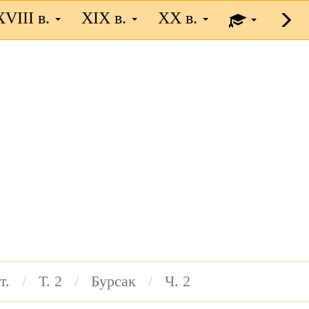
XVIII в.
XIX в.
XX в.
т.
Т. 2
Бурсак
Ч. 2