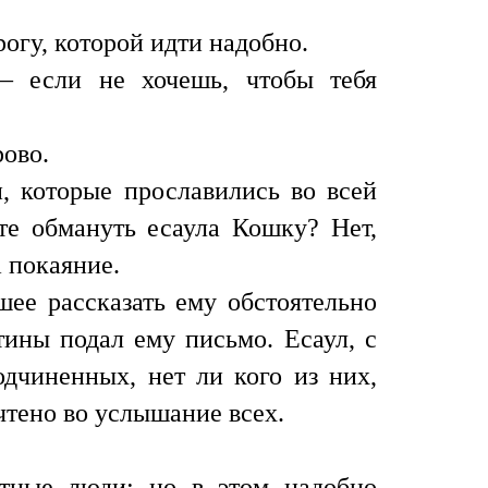
огу, которой идти надобно.
— если не хочешь, чтобы тебя
ово.
, которые прославились во всей
ете обмануть есаула Кошку? Нет,
а покаяние.
шее рассказать ему обстоятельно
тины подал ему письмо. Есаул, с
дчиненных, нет ли кого из них,
чтено во услышание всех.
тные люди; но в этом надобно