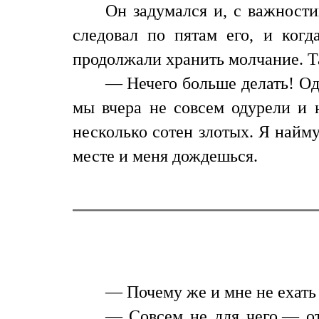
Он задумался и, с важност
следовал по пятам его, и когд
продолжали хранить молчание. Та
— Нечего больше делать! Оде
мы вчера не совсем одурели и 
несколько сотен злотых. Я найм
месте и меня дождешься.
— Почему же и мне не ехать
— Совсем не для чего,— от