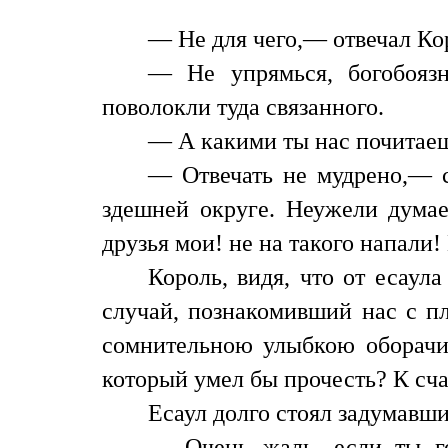
— Не для чего,— отвечал Кор
— Не упрямься, богобояз
поволокли туда связанного.
— А какими ты нас почитаеш
— Отвечать не мудрено,— с
здешней округе. Неужели думает
друзья мои! не на такого напали!
Король, видя, что от есаул
случай, познакомивший нас с пл
сомнительною улыбкою оборачив
который умел бы прочесть? К сча
Есаул долго стоял задумавши
— Очень жаль, если ты г