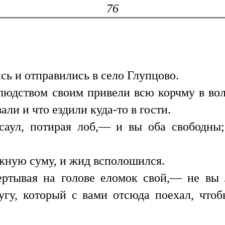
76
ь и отправились в село Глупцово.
людством своим привели всю корчму в вол
вали и что ездили куда-то в гости.
аул, потирая лоб,— и вы оба свободны; 
жную суму, и жид всполошился.
ртывая на голове еломок свой,— не вы л
угу, который с вами отсюда поехал, чтоб