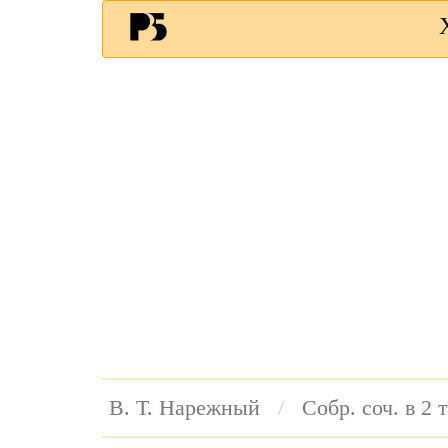
В. Т. Нарежный
Собр. соч. в 2 т