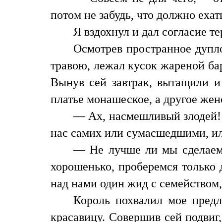
потом не забудь, что должно еха
Я вздохнул и дал согласие т
Осмотрев пространное дупло
травою, лежал кусок жареной бар
Вынув сей завтрак, вытащили и 
платье монашеское, а другое жен
— Ах, насмешливый злодей! 
нас самих или сумасшедшими, 
— Не лучше ли мы сделаем,
хорошенько, проберемся только 
над нами один жид с семейством,
Король похвалил мое пред
красавицу. Совершив сей подвиг,