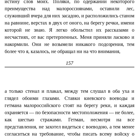
истину слов моих. Поляки, по одержании некоторого
преимущества над малороссиянами, оставили лес,
служивший вчера для них засадою, и расположились станом
на равнине, верстах в двух от оного, на берегу речки, имени
которой не знаю. Я легко обольстил их рассказами о
несчастиях, от вас претерпенных. Меня приняли ласково и
накормили. Они не возымели никакого подозрения, тем
более что я, казалось, не обращал ни на что внимания,
157
а только стенал и плакал, между тем слушал в оба уха и
глядел обоими глазами. Ставки киевского воеводы и
гетмана малороссийского стоят на берегу реки, и каждая
охраняется — по безопасности местоположения — не более,
как шестью стражами. Гетман, несмотря на все
представления, не захотел видеться с воеводою, а тем менее
согласиться на требование, чтобы писать всему войску о