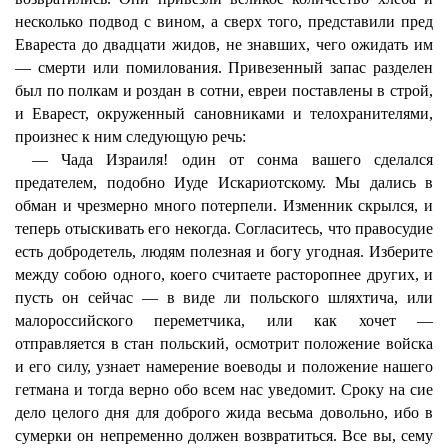
несколько подвод с вином, а сверх того, представили пред
Евареста до двадцати жидов, не знавших, чего ожидать им
— смерти или помилования. Привезенный запас разделен
был по полкам и роздан в сотни, евреи поставлены в строй,
и Еварест, окруженный сановниками и телохранителями,
произнес к ним следующую речь:
— Чада Израиля! один от сонма вашего сделался
предателем, подобно Иуде Искариотскому. Мы дались в
обман и чрезмерно много потерпели. Изменник скрылся, и
теперь отыскивать его некогда. Согласитесь, что правосудие
есть добродетель, людям полезная и богу угодная. Изберите
между собою одного, коего считаете расторопнее других, и
пусть он сейчас — в виде ли польского шляхтича, или
малороссийского переметчика, или как хочет —
отправляется в стан польский, осмотрит положение войска
и его силу, узнает намерение воеводы и положение нашего
гетмана и тогда верно обо всем нас уведомит. Сроку на сие
дело целого дня для доброго жида весьма довольно, ибо в
сумерки он непременно должен возвратиться. Все вы, сему