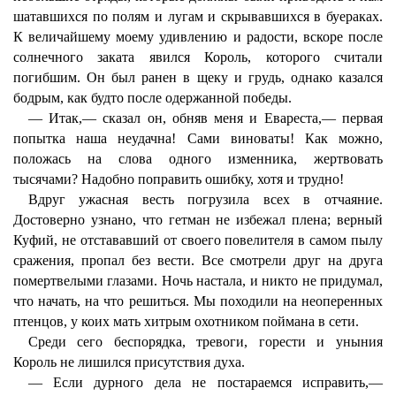
шатавшихся по полям и лугам и скрывавшихся в буераках.
К величайшему моему удивлению и радости, вскоре после
солнечного заката явился Король, которого считали
погибшим. Он был ранен в щеку и грудь, однако казался
бодрым, как будто после одержанной победы.
— Итак,— сказал он, обняв меня и Евареста,— первая
попытка наша неудачна! Сами виноваты! Как можно,
положась на слова одного изменника, жертвовать
тысячами? Надобно поправить ошибку, хотя и трудно!
Вдруг ужасная весть погрузила всех в отчаяние.
Достоверно узнано, что гетман не избежал плена; верный
Куфий, не отстававший от своего повелителя в самом пылу
сражения, пропал без вести. Все смотрели друг на друга
помертвелыми глазами. Ночь настала, и никто не придумал,
что начать, на что решиться. Мы походили на неоперенных
птенцов, у коих мать хитрым охотником поймана в сети.
Среди сего беспорядка, тревоги, горести и уныния
Король не лишился присутствия духа.
— Если дурного дела не постараемся исправить,—