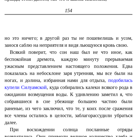
154
но это ничего; в другой раз ты не пошевелишь и усом,
занося саблю на неприятеля и видя льющуюся кровь свою.
Всякий поверит, что сон наш был не что иное, как
беспокойная дремота, каждую минуту прерываемая
ужасным представлением настоящего положения. Едва
показалась на небосклоне заря утренняя, мы все были на
ногах, и долина, избранная нами для отдыха,
подобилась
купели Силуамской
, куда собирались калеки всякого рода в
ожидании возмущения воды. К удивлению заметил я, что
собравшиеся в сие убежище большею частию были
раненые, из чего заключил, что те, у коих после сражения
все члены остались в целости, заблагорассудили убраться
далее.
При восхождении солнца посланные отряды
возвратились. Они привезли великое количество хлеба и