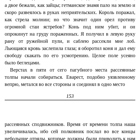
а двое бежали, как зайцы; гетманское знамя пало на землю и
скоро развеялось в руках неприятельских. Король поражал,
как стрела молнии; но что значит один орел противу
огромной стаи ястребов? Конь под ним убит, и он
опрокинут на груду пораженных. Я получил в левую руку
рану от ружейной пули, и саблею рассекли мне лоб.
Льющаяся кровь заслепила глаза; я оборотил коня и дал ему
свободу скакать по его усмотрению. Целое поле усеяно
было беглецами.
Верстах в пяти от сего пагубного места рассеянные
толпы начали собираться. Еварест, подобно уязвленному
вепрю, метался во все стороны и соединял в одно место
153
рассеянных сподвижников. Время от времени толпа наша
увеличивалась, ибо сей полковник послал во все концы
небольшие отряды, которые должны были приводить к нам