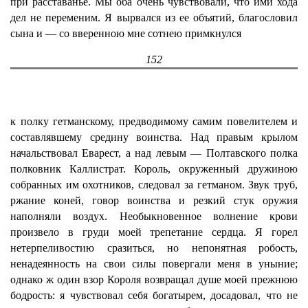
при расставанье. Мы оба очень чувствовали, что ими хода
дел не переменим. Я вырвался из ее объятий, благословил
сына и — со вверенною мне сотнею примкнулся
152
к полку гетманскому, предводимому самим повелителем и
составлявшему средину воинства. Над правым крылом
начальствовал Еварест, а над левым — Полтавского полка
полковник Каллистрат. Король, окруженный дружиною
собранных им охотников, следовал за гетманом. Звук труб,
ржание коней, говор воинства и резкий стук оружия
наполняли воздух. Необыкновенное волнение крови
произвело в груди моей трепетание сердца. Я горел
нетерпеливостию сразиться, но непонятная робость,
ненадеянность на свои силы повергали меня в уныние;
однако ж один взор Короля возвращал душе моей прежнюю
бодрость: я чувствовал себя богатырем, досадовал, что не