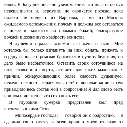
наши. В Батурин послано уведомление, что дела остаются
нерешенными и, вероятно, не окончатся прежде, пока
поляки не получат из Варшавы, а мы из Москвы
ожидаемого вспоможения, почему и должны все оставаться
в покое и надеяться на промысл божий, благоразумие
вождей и дознанную храбрость воинства.
Я душевно страдал, вспоминая о жене и сыне. Мне
хотелось бы только взглянуть на них, обнять, прижать к
сердцу и после стремглав броситься в пучину бедствия; но
дело было несбыточное. Оставить своих сотрудников на
поле славы или смерти, оставить для таких маловажных
причин, обнаруживающих более слабость душевную,
нежели нежность сердечную, нет! и воспоминание о сем
приводило весь состав мой в содрогание! Я дал слово быть
воином и должен свято сохранить его.
В глубокие сумерки представлен был пред
военачальниками Осия.
— Милосердые господа! — говорил он с бодростию,— я
сдержал свою клятву и всею кровию моею отвечаю за