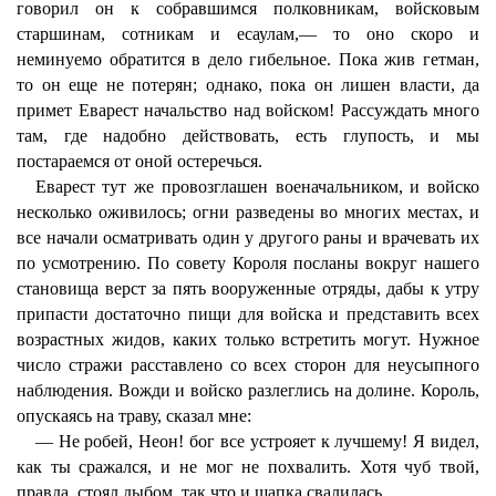
говорил он к собравшимся полковникам, войсковым
старшинам, сотникам и есаулам,— то оно скоро и
неминуемо обратится в дело гибельное. Пока жив гетман,
то он еще не потерян; однако, пока он лишен власти, да
примет Еварест начальство над войском! Рассуждать много
там, где надобно действовать, есть глупость, и мы
постараемся от оной остеречься.
Еварест тут же провозглашен военачальником, и войско
несколько оживилось; огни разведены во многих местах, и
все начали осматривать один у другого раны и врачевать их
по усмотрению. По совету Короля посланы вокруг нашего
становища верст за пять вооруженные отряды, дабы к утру
припасти достаточно пищи для войска и представить всех
возрастных жидов, каких только встретить могут. Нужное
число стражи расставлено со всех сторон для неусыпного
наблюдения. Вожди и войско разлеглись на долине. Король,
опускаясь на траву, сказал мне:
— Не робей, Неон! бог все устрояет к лучшему! Я видел,
как ты сражался, и не мог не похвалить. Хотя чуб твой,
правда, стоял дыбом, так что и шапка свалилась,