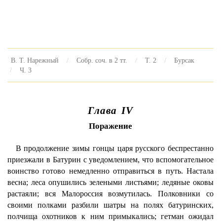
В. Т. Нарежный
Собр. соч. в 2 тт.
Т. 2
Бурсак
Ч. 3
Глава IV
Поражение
В продолжение зимы гонцы царя русского беспрестанно
приезжали в Батурин с уведомлением, что вспомогательное
воинство готово немедленно отправиться в путь. Настала
весна; леса опушились зелеными листьями; ледяные оковы
растаяли; вся Малороссия возмутилась. Полковники со
своими полками разбили шатры на полях батуринских,
полчища охотников к ним примыкались; гетман ожидал