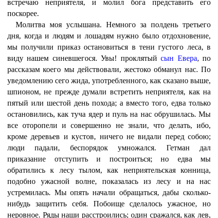
встречаю неприятеля, и молил бога представить его
поскорее.
Молитва моя услышана. Немного за полдень третьего
дня, когда и людям и лошадям нужно было отдохновение,
мы получили приказ остановиться в тени густого леса, в
виду нашем синевшегося. Увы! проклятый
сын Евера
, по
рассказам коего мы действовали, жестоко обманул нас. По
уведомлению сего жида, употребленного, как сказано выше,
шпионом, не прежде думали встретить неприятеля, как на
пятый или шестой день похода; а вместо того, едва только
остановились, как туча ядер и пуль на нас обрушилась. Мы
все оторопели и совершенно не знали, что делать, ибо,
кроме деревьев и кустов, ничего не видали перед собою;
люди падали, беспорядок умножался. Гетман дал
приказание отступить и построиться; но едва мы
обратились к лесу тылом, как неприятельская конница,
подобно ужасной волне, показалась из лесу и на нас
устремилась. Мы опять начали обращаться, дабы сколько-
нибудь защитить себя. Побоище сделалось ужасное, но
неровное. Ряды наши расстроились; один сражался, как лев,