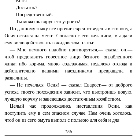
— Есть!
— Достаток?
— Посредственный.
— Ты можешь вдруг его утроить!
По данному знаку все прочие евреи отведены в сторону, а
Осия остался на месте. Согласно с его желанием, мы дали
ему волю действовать в жидовском платье.
— Мне немного надобно притворяться,— сказал он,—
чтоб представить горестное лицо беглого, ограбленного
жида; ибо корчма, мною содержимая, недалеко отсюда и
действительно вашими наездниками превращена в
развалины.
— Не печалься, Осия! — сказал Еварест,— от доброго
успеха твоего похождения зависит, что выстроишь новую,
лучшую корчму и заведешься достаточным хозяйством.
Целый час продолжались наставления Осии, как
поступить ему в сем опасном случае. Нам очень хотелось,
чтоб он из сего омута выполз с пользою для себя и для
156