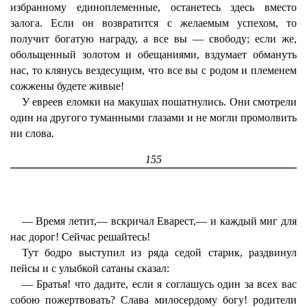
избранному единоплеменные, останетесь здесь вместо
залога. Если он возвратится с желаемым успехом, то
получит богатую награду, а все вы — свободу; если же,
обольщенный золотом и обещаниями, вздумает обмануть
нас, то клянусь вездесущим, что все вы с родом и племенем
сожжены будете живые!
У евреев еломки на макушах пошатнулись. Они смотрели
один на другого туманными глазами и не могли промолвить
ни слова.
155
— Время летит,— вскричал Еварест,— и каждый миг для
нас дорог! Сейчас решайтесь!
Тут бодро выступил из ряда седой старик, раздвинул
пейсы и с улыбкой сатаны сказал:
— Братья! что дадите, если я соглашусь один за всех вас
собою пожертвовать? Слава милосердому богу! родители