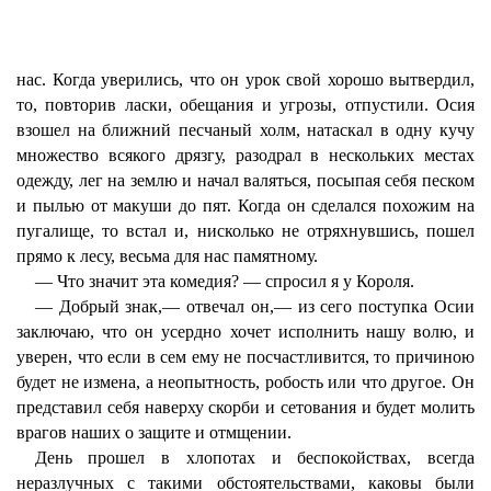
нас. Когда уверились, что он урок свой хорошо вытвердил,
то, повторив ласки, обещания и угрозы, отпустили. Осия
взошел на ближний песчаный холм, натаскал в одну кучу
множество всякого дрязгу, разодрал в нескольких местах
одежду, лег на землю и начал валяться, посыпая себя песком
и пылью от макуши до пят. Когда он сделался похожим на
пугалище, то встал и, нисколько не отряхнувшись, пошел
прямо к лесу, весьма для нас памятному.
— Что значит эта комедия? — спросил я у Короля.
— Добрый знак,— отвечал он,— из сего поступка Осии
заключаю, что он усердно хочет исполнить нашу волю, и
уверен, что если в сем ему не посчастливится, то причиною
будет не измена, а неопытность, робость или что другое. Он
представил себя наверху скорби и сетования и будет молить
врагов наших о защите и отмщении.
День прошел в хлопотах и беспокойствах, всегда
неразлучных с такими обстоятельствами, каковы были