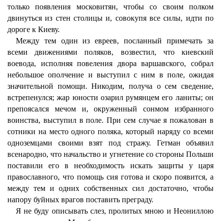
только появления московитян, чтобы со своим полком
двинуться из стен столицы и, совокупя все силы, идти по
дороге к Киеву.
Между тем один из евреев, посланный примечать за
всеми движениями поляков, возвестил, что киевский
воевода, исполняя повеления двора варшавского, собрал
небольшое ополчение и выступил с ним в поле, ожидая
значительной помощи. Никодим, получа о сем сведение,
встрепенулся; жар юности озарил румянцем его ланиты; он
препоясался мечом и, окруженный сонмом избранного
воинства, выступил в поле. При сем случае я пожалован в
сотники на место одного поляка, который наряду со всеми
одноземцами своими взят под стражу. Гетман объявил
всенародно, что начальство и угнетение со стороны Польши
поставили его в необходимость искать защиты у царя
православного, что помощь сия готова и скоро появится, а
между тем и одних собственных сил достаточно, чтобы
напору буйных врагов поставить преграду.
Я не буду описывать слез, пролитых мною и Неониллою