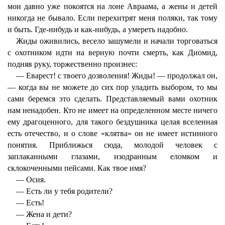
мои давно уже покоятся на лоне Авраама, а жены и детей
никогда не бывало. Если перехитрят меня поляки, так тому
и быть. Где-нибудь и как-нибудь, а умереть надобно.
Жиды оживились, весело зашумели и начали торговаться
с охотником идти на верную почти смерть, как Диомид,
подняв руку, торжественно произнес:
— Еварест! с твоего дозволения! Жиды! — продолжал он,
— когда вы не можете до сих пор уладить выбором, то мы
сами беремся это сделать. Представляемый вами охотник
нам ненадобен. Кто не имеет на определенном месте ничего
ему драгоценного, для такого бездушника целая вселенная
есть отечество, и о слове «клятва» он не имеет истинного
понятия. Приближься сюда, молодой человек с
заплаканными глазами, изодранным еломком и
склокоченными пейсами. Как твое имя?
— Осия.
— Есть ли у тебя родители?
— Есть!
— Жена и дети?