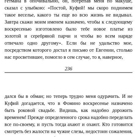
гетмана в опочивальню, он, потрепав меня по макуше,
сказал с улыбкою: «Постой, Куфий! мы скоро поднимем
такое веселье, какого ты еще во всю жизнь не видывал.
Завтра скажи моим именем казначею, чтобы к следующему
воскресенью изготовлено было тебе новое платье из
золотой и серебряной парчи и чтобы во всем наряде
отвечало одно другому». Если бы не удальство мое,
посредством которого достал я письмо от Евгении, столько
нас просветившее, помогло в сем случае, то я, наверное,
236
дался бы в обман; но теперь трудно меня одурачить. И не
Куфий догадается, что в Фомино воскресенье назначено
быть роковой свадьбе. Видишь, как надобно дорожить
временем! Прежде определенного срока надобно переделать
все по-своему, и пусть тогда ахают и охают. Кто готовится
смотреть без жалости на чужие слезы, недостоин сожаления,