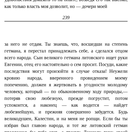
как только власть моя дозволит, но — дочери моей
239
за него не отдам. Ты знаешь, что, восшедши на степень
гетмана, я перестал принадлежать себе, а сделался отцом
всего народа. Сын великого гетмана литовского ищет руки
Евгении, отец его настоятельно о сем просит. Посуди, какие
последствия могут произойти в случае отказа! Неужели
кровию народа, вверенного провидением моему
попечению, должен я жертвовать в угодности молодому
человеку, который — по обыкновенному ходу природы,—
потеряв свою любезную, прежде погрустит, потом
успокоится, а наконец — как водится — найдет
любезнейшую, и прежняя совершенно забудется. Будь
великодушен, Калестин, и на меня не ропщи. Если бы ты
избран был главою народа, и тот же литовский гетман