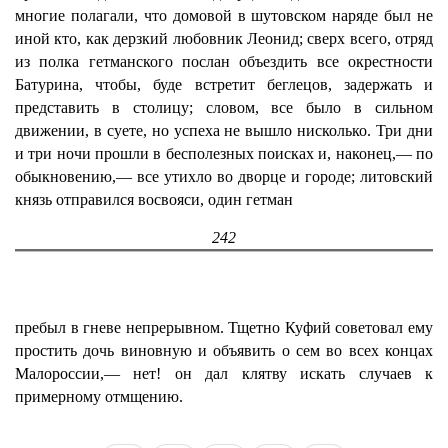
многие полагали, что домовой в шутовском наряде был не
иной кто, как дерзкий любовник Леонид; сверх всего, отряд
из полка гетманского послан объездить все окрестности
Батурина, чтобы, буде встретит беглецов, задержать и
представить в столицу; словом, все было в сильном
движении, в суете, но успеха не вышло нисколько. Три дни
и три ночи прошли в бесполезных поисках и, наконец,— по
обыкновению,— все утихло во дворце и городе; литовский
князь отправился восвояси, один гетман
242
пребыл в гневе непрерывном. Тщетно Куфий советовал ему
простить дочь виновную и объявить о сем во всех концах
Малороссии,— нет! он дал клятву искать случаев к
примерному отмщению.