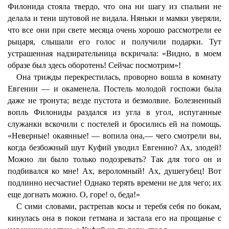
Филонида стояла твердо, что она ни шагу из спальни не
делала и тени шутовой не видала. Няньки и мамки уверяли,
что все они при свете месяца очень хорошо рассмотрели ее
рыцаря, слышали его голос и получили подарки. Тут
устрашенная надзирательница вскричала: «Видно, в моем
образе был здесь оборотень! Сейчас посмотрим»!
Она трижды перекрестилась, проворно вошла в комнату
Евгении — и окаменела. Постель молодой госпожи была
даже не тронута; везде пустота и безмолвие. Болезненный
вопль Филониды раздался из угла в угол, испуганные
служанки вскочили с постелей и бросились ей на помощь.
«Неверные! окаянные! — вопила она,— чего смотрели вы,
когда безбожный шут Куфий уводил Евгению? Ах, злодей!
Можно ли было только подозревать? Так для того он и
подбивался ко мне! Ах, вероломный! Ах, душегубец! Вот
подлинно несчастие! Однако терять времени не для чего; их
еще догнать можно. О, горе! о, беда!»
С сими словами, растрепав косы и теребя себя по бокам,
кинулась она в покои гетмана и застала его на прощанье с