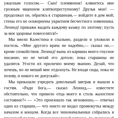
ужасным голосом.— Сын! племянник! клянитесь мне
грозным мщением клятвопреступному! Друзья мои! —
продолжал он, обратясь к старшинам,— войдите в дом мой;
стены его не осквернены укрытием бесчестного изменника.
Леонид! прикажи выдать каждому казаку по злотому; пусть
за мое здоровье повеселятся!»
Мы ввели Калестина в спальню, раздели и уложили в
постель. «Мне другого врача не надобно,— сказал он,—
кроме спокойствия. Леонид! вынь из кармана моего гнусное
писание, но не читай его дотоле, пока старшины не
удалятся. Угости их прилично моему званию. Делай, что
хочешь, но не мешай мне отдохнуть. Не входи сюда, пока не
позову, и никого не допускай».
Мы приказали учредить довольный завтрак и вышли к
гостям. «Ради бога,— сказал Леонид,— известите
обстоятельно, что привело отца моего в столь жалостное
состояние?» — «Это произошло так мгновенно,— отвечал
один из старшин,— что никто не видал промежутка между
началом и концом. Когда все чиноначальники собрались в