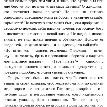
глазам больше верю, чем ушам, и знаю, что Куфий был при
мне безотлучно; но куда ж девалась Евгения? О женщины,
кто постигнет ваши прихоти? Не она ли казалась
совершенно довольною моим выбором, а накануне свадьбы
скрывается! Но почему знать; может быть, она пробралась в
дворцовую церковь, дабы наедине помолиться господу богу
о ниспослании счастия в новой жизни. Не надобно никого
винить, не видя ясных причин к обвинению. Поищем ее
подле себя, не делая огласки, и я надеюсь, что найдем!» —
«Но зачем же,— сказала рыдающая Филонида,— зачем,
идучи на молитву, брать в проводники оборотня и надевать
мое спальное платье?» — «Твое платье?» — спросил с
пасмурною важностию отец, и печальная надзирательница
поведала подробно, что сама узнала от служанок.
Теперь нечего было сомневаться, что Евгения не с тем
вышла из своей комнаты, чтоб когда-нибудь или по крайней
мере скоро в нее возвратиться. Гнев отца, оскорбленного в
глубине души, и негодование жениха, коего надменность
столько унижена, были неописанны. Тот же час дано
приказание делать обыск во дворце и в доме Калестина, ибо