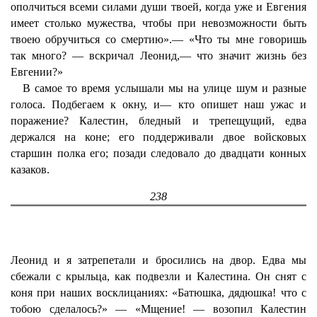
ополчиться всеми силами души твоей, когда уже и Евгения
имеет столько мужества, чтобы при невозможности быть
твоею обручиться со смертию».— «Что ты мне говоришь
так много? — вскричал Леонид,— что значит жизнь без
Евгении?»
В самое то время услышали мы на улице шум и разные
голоса. Подбегаем к окну, и— кто опишет наш ужас и
поражение? Калестин, бледный и трепещущий, едва
держался на коне; его поддерживали двое войсковых
старшин полка его; позади следовало до двадцати конных
казаков.
238
Леонид и я затрепетали и бросились на двор. Едва мы
сбежали с крыльца, как подвезли и Калестина. Он снят с
коня при наших восклицаниях: «Батюшка, дядюшка! что с
тобою сделалось?» — «Мщение! — возопил Калестин