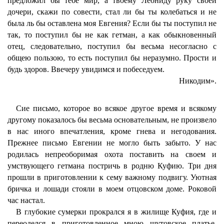
предложил бы тебе мир, а твоему Леониду руку своей
дочери, скажи по совести, стал ли бы ты колебаться и не
была ль бы оставлена моя Евгения? Если бы ты поступил не
так, то поступил бы не как гетман, а как обыкновенный
отец, следовательно, поступил бы весьма несогласно с
общею пользою, то есть поступил бы неразумно. Прости и
будь здоров. Ввечеру увидимся и побеседуем.
Никодим».
Сие письмо, которое во всякое другое время и всякому
другому показалось бы весьма основательным, не произвело
в нас иного впечатления, кроме гнева и негодования.
Прежнее письмо Евгении не могло быть забыто. У нас
родилась непреоборимая охота поставить на своем и
умствующего гетмана постричь в родню Куфию. Три дня
прошли в приготовлении к сему важному подвигу. Уютная
бричка и лошади стояли в моем отцовском доме. Роковой
час настал.
В глубокие сумерки прокрался я в жилище Куфия, где и
переоделся в приготовленное мною шутовское платье.