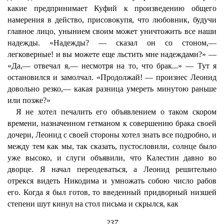
какие предпринимает Куфий к произведению общего
намерения в действо, присовокупя, что любовник, будучи
главное лицо, унынием своим может уничтожить все наши
надежды. «Надежды? — сказал он со стоном,—
легковерные! и вы можете еще льстить мне надеждами?» —
«Да,— отвечал я,— несмотря на то, что брак...» — Тут я
остановился и замолчал. «Продолжай! — произнес Леонид
довольно резко,— какая разница умереть минутою раньше
или позже?»
Я не хотел печалить его объявлением о таком скором
времени, назначенном гетманом к совершению брака своей
дочери, Леонид с своей стороны хотел знать все подробно, и
между тем как мы, так сказать, пустословили, солнце было
уже высоко, и слуги объявили, что Калестин давно во
дворце. Я начал переодеваться, а Леонид решительно
отрекся видеть Никодима и умножать собою число рабов
его. Когда я был готов, то введенный придворный низшей
степени шут кинул на стол письма и скрылся, как
237