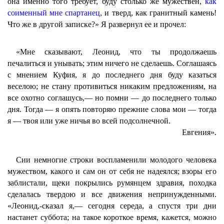
она именно того требует, буду столько же мужествен,
как
соименный мне спартанец
, и тверд, как гранитный камень!
Что же в другой записке?» Я развернул ее и прочел:
«Мне сказывают, Леонид, что ты продолжаешь
печалиться и унывать; этим ничего не сделаешь. Соглашаясь
с мнением Куфия, я до последнего дня буду казаться
веселою; не стану противиться никаким предложениям, на
все охотно соглашусь,— но помни — до последнего только
дня. Тогда — я опять повторяю прежние слова мои — тогда
я — твоя или уже ничья во всей подсолнечной.
Евгения».
Сии немногие строки воспламенили молодого человека
мужеством, какого и сам он от себя не надеялся; взоры его
заблистали, щеки покрылись румянцем здравия, походка
сделалась твердою и все движения непринужденными.
«Леонид,-сказал я,— сегодня середа, а спустя три дни
настанет суббота; на такое короткое время, кажется, можно