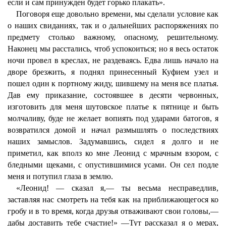
если и сам принужден будет горько плакать».
Поговоря еще довольно времени, мы сделали условие как
о наших свиданиях, так и о дальнейших распоряжениях по
предмету столько важному, опасному, решительному.
Наконец мы расстались, чтоб успокоиться; но я весь остаток
ночи провел в креслах, не раздеваясь. Едва лишь начало на
дворе брезжить, я поднял принесенный Куфием узел и
пошел один к портному жиду, шившему на меня все платья.
Дав ему приказание, состоявшее в десяти червонных,
изготовить для меня шутовское платье к пятнице и быть
молчаливу, буде не желает вопиять под ударами батогов, я
возвратился домой и начал размышлять о последствиях
наших замыслов. Задумавшись, сидел я долго и не
приметил, как вполз ко мне Леонид с мрачным взором, с
бледными щеками, с опустившимися усами. Он сел подле
меня и потупил глаза в землю.
«Леонид! — сказал я,— ты весьма несправедлив,
заставляя нас смотреть на тебя как на приближающегося ко
гробу и в то время, когда друзья отваживают свои головы,—
дабы доставить тебе счастие!» —Тут рассказал я о мерах,