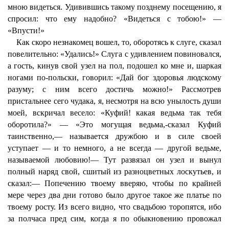
мною видеться. Удивившись такому позднему посещению, я
спросил: что ему надобно? «Видеться с тобою!» —
«Впусти!»
Как скоро незнакомец вошел, то, оборотясь к слуге, сказал
повелительно: «Удались!» Слуга с удивлением повиновался,
а гость, кинув свой узел на пол, подошел ко мне и, шаркая
ногами по-польски, говорил: «Дай бог здоровья людскому
разуму; с ним всего достичь можно!» Рассмотрев
пристальнее сего чудака, я, несмотря на всю унылость души
моей, вскричал весело: «Куфий! какая ведьма так тебя
оборотила?» — «Это могущая ведьма,-сказал Куфий
таинственно,— называется дружбою и в силе своей
уступает — и то немного, а не всегда — другой ведьме,
называемой любовию!— Тут развязал он узел и вынул
полный наряд свой, сшитый из разноцветных лоскутьев, и
сказал:— Попечению твоему вверяю, чтобы по крайней
мере через два дни готово было другое такое же платье по
твоему росту. Из всего видно, что свадьбою торопятся, ибо
за полчаса пред сим, когда я по обыкновению провожал