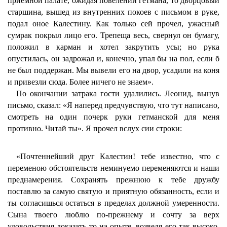
приемной палате, ожидая повелений гетмана, то дворцовый
старшина, вышед из внутренних покоев с письмом в руке,
подал оное Калестину. Как только сей прочел, ужасный
сумрак покрыл лицо его. Трепеща весь, свернул он бумагу,
положил в карман и хотел закрутить усы; но рука
опустилась, он задрожал и, конечно, упал бы на пол, если б
не был поддержан. Мы вывели его на двор, усадили на коня
и привезли сюда. Более ничего не знаем».
По окончании затрака гости удалились. Леонид, вынув
письмо, сказал: «Я наперед предчувствую, что тут написано,
смотреть на один почерк руки гетманской для меня
противно. Читай ты». Я прочел вслух сии строки:
«Почтеннейший друг Калестин! тебе известно, что с
переменою обстоятельств неминуемо переменяются и наши
преднамерения. Сохранять прежнюю к тебе дружбу
поставлю за самую святую и приятную обязанность, если и
ты согласишься остаться в пределах должной умеренности.
Сына твоего люблю по-прежнему и сочту за верх
удовольствия доказать то на опыте, возведя его так высоко,