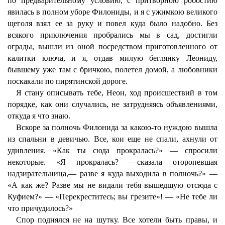
по предварительному условию, с притворною робостию
явилась в полном уборе Филониды, и я с ужимкою великого
щеголя взял ее за руку и повел куда было надобно. Без
всякого приключения пробрались мы в сад, достигли
ограды, вышли из оной посредством приготовленного от
калитки ключа, и я, отдав милую беглянку Леониду,
бывшему уже там с бричкою, полетел домой, а любовники
поскакали по пирятинской дороге.
Я стану описывать тебе, Неон, ход происшествий в том
порядке, как они случались, не затрудняясь объявлениями,
откуда я что знаю.
Вскоре за полночь Филонида за какою-то нуждою вышла
из спальни в девичью. Все, кои еще не спали, ахнули от
удивления. «Как ты сюда прокралась?» — спросили
некоторые. «Я прокралась? —сказала оторопевшая
надзирательница,— разве я куда выходила в полночь?» —
«А как же? Разве мы не видали тебя вышедшую отсюда с
Куфием?» — «Перекреститесь; вы грезите»! — «Не тебе ли
что причудилось?»
Спор поднялся не на шутку. Все хотели быть правы, и