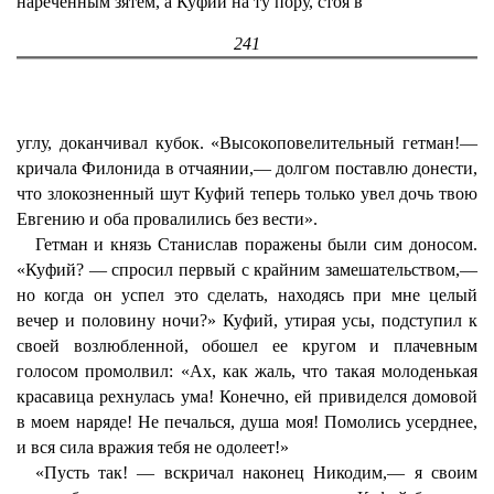
нареченным зятем, а Куфий на ту пору, стоя в
241
углу, доканчивал кубок. «Высокоповелительный гетман!—
кричала Филонида в отчаянии,— долгом поставлю донести,
что злокозненный шут Куфий теперь только увел дочь твою
Евгению и оба провалились без вести».
Гетман и князь Станислав поражены были сим доносом.
«Куфий? — спросил первый с крайним замешательством,—
но когда он успел это сделать, находясь при мне целый
вечер и половину ночи?» Куфий, утирая усы, подступил к
своей возлюбленной, обошел ее кругом и плачевным
голосом промолвил: «Ах, как жаль, что такая молоденькая
красавица рехнулась ума! Конечно, ей привиделся домовой
в моем наряде! Не печалься, душа моя! Помолись усерднее,
и вся сила вражия тебя не одолеет!»
«Пусть так! — вскричал наконец Никодим,— я своим