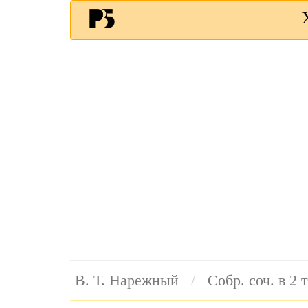
В. Т. Нарежный
Собр. соч. в 2 т