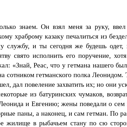
олько знаем. Он взял меня за руку, ввел
кому храброму казаку печалиться из без
у службу, и ты сегодня же будешь одет,
тву свято исполнить его поручение, хот
ал: «Знай, Реас, что у гетмана нашего бы
на сотником гетманского полка Леонидом.
шел, дал повеление захватить их; но они у
некоторые из батуринских чумаков, возвр
Леонида и Евгению; жены поведали о сем 
ные паны, а наконец, и сам гетман. По ра
е жилище в рыбачьем стану по сю сторон