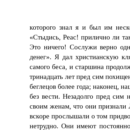
которого знал я и был им неск
«Стыдись, Реас! прилично ли та
Это ничего! Сослужи верно одн
денег». Я дал христианскую кля
самого беса, и старшина продолж
тринадцать лет пред сим похище
беглецов более года; наконец, на
без вести. Незадолго пред сим 
своим женам, что они признали 
вскоре прослышали о том придвор
нетрудно. Они имеют постоянно