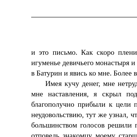
и это письмо. Как скоро плен
игуменье девичьего монастыря и
в Батурин и явись ко мне. Более 
Имея кучу денег, мне нетру
мне наставления, я скрыл по
благополучно прибыли к цели 
неудовольствию, тут же узнал, ч
большинством голосов решили п
отповедь знакомцу моему старш