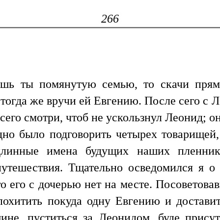
266
ишь ты помянутую семью, то скачи прям
 тогда же вручи ей Евгению. После сего с 
всего смотри, чтоб не ускользнул Леонид; он
дно было подговорить четырех товарищей, 
длинные имена будущих наших пленни
путешествия. Тщательно осведомился я о
то его с дочерью нет на месте. Посоветовав
охитить покуда одну Евгению и доставит
ине, пуститься за Леонидом, буде присут