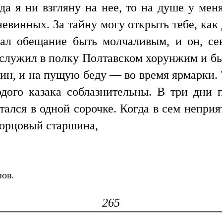
да я ни взгляну на нее, то на душе у меня
евинных. За тайну могу открыть тебе, как 
дал обещание быть молчаливым, и он, се
служил в полку Полтавском хорунжим и был
ин, и на пущую беду — во время ярмарки. 
одого казака соблазнительны. В три дни
остался в одной сорочке. Когда в сем непр
ворцовый старшина,
ов.
265