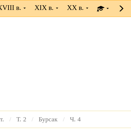
XVIII в.
XIX в.
XX в.
т.
Т. 2
Бурсак
Ч. 4