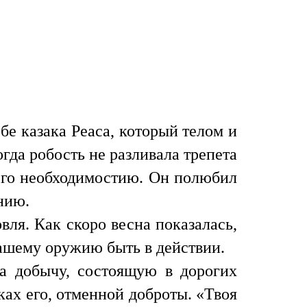
бе казака Реаса, который телом и
гда робость не разливала трепета
него необходимостию. Он полюбил
знию.
ля. Как скоро весна показалась,
 нашему оружию быть в действии.
а добычу, состоящую в дорогих
уках его, отменной доброты. «Твоя