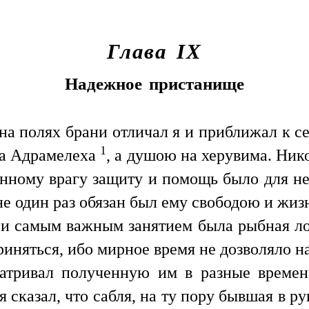
Глава IX
Надежное пристанище
а полях брани отличал я и приближал к се
1
на Адрамелеха
, а душою на херувима. Нико
денному врагу защиту и помощь было для 
 не один раз обязан был ему свободою и жи
 и самым важным занятием была рыбная лов
 приняться, ибо мирное время не дозволяло
матривал полученную им в разные времен
я сказал, что сабля, на ту пору бывшая в р