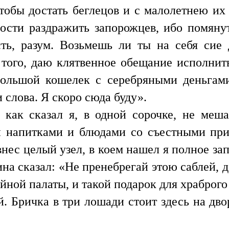
чтобы достать беглецов и с малолетнею их
ности раздражить запорожцев, ибо помяну
сть, разум. Возьмешь ли ты на себя сие
 того, даю клятвенное обещание исполни
большой кошелек с серебряными деньгам
 слова. Я скоро сюда буду».
 как сказал я, в одной сорочке, не меш
и напитками и блюдами со съестными при
внес целый узел, в коем нашел я полное за
на сказал: «Не пренебрегай этою саблей, д
ейной палаты, и такой подарок для храброг
. Бричка в три лошади стоит здесь на дво