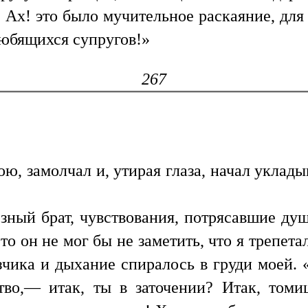
. Ах! это было мучительное раскаяние, дл
юбящихся супругов!»
267
ою, замолчал и, утирая глаза, начал уклад
зный брат, чувствования, потрясавшие ду
то он не мог бы не заметить, что я трепет
чика и дыхание спиралось в груди моей. 
ство,— итак, ты в заточении? Итак, том