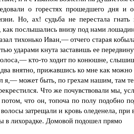
едовали о горестях прошедшего дня и о
зни. Но, ах! судьба не перестала гнать
, как послышались внизу под нами лошадин
азал тихонько Иван,— отчего старая кобыл
сятью ударами кнута заставишь ее передвину
лоса,— кто-то ходит по конюшне, слыши
ва внятно, прижавшись ко мне как можно 
 я,— может быть, по грехам нашим, там т
екрестился. Что же почувствовали мы, усл
е потом, что он, топоча по полу подобно п
 волосы затрещали и кровь оледенела, при в
бы в лихорадке. Домовой подошел прямо