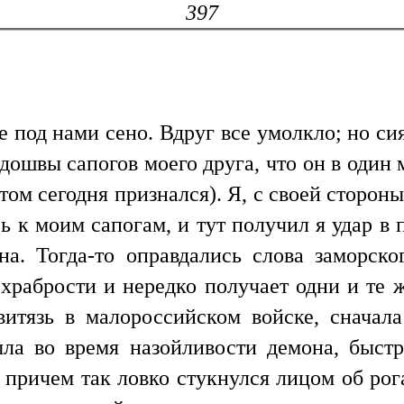
397
 под нами сено. Вдруг все умолкло; но си
одошвы сапогов моего друга, что он в один 
том сегодня признался). Я, с своей сторон
ь к моим сапогам, и тут получил я удар в
а. Тогда-то оправдались слова заморско
 храбрости и нередко получает одни и те ж
итязь в малороссийском войске, сначал
ла во время назойливости демона, быстр
, причем так ловко стукнулся лицом об рог