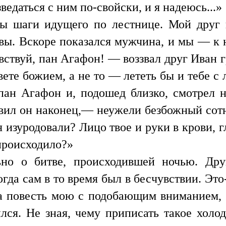
едаться с ним по-свойски, и я надеюсь...»
 шаги идущего по лестнице. Мой друг н
вы. Вскоре показался мужчина, и мы — к 
авствуй, пан Агафон! — воззвал друг Иван
свете божием, а не то — лететь бы и тебе 
ан Агафон и, подошед близко, смотрел 
вил он наконец,— неужели безбожный сот
я изуродовали? Лицо твое и руки в крови, г
происходило?»
льно о битве, происходившей ночью. Др
да сам в то время был в бесчувствии. Это
 повесть мою с подобающим вниманием, 
ся. Не зная, чему приписать такое холо