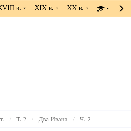
XVIII в.
XIX в.
XX в.
т.
Т. 2
Два Ивана
Ч. 2