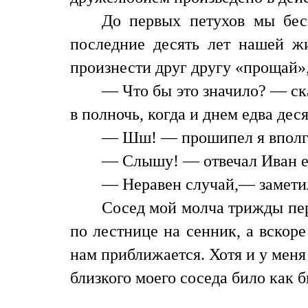
До первых петухов мы бес
последние десять лет нашей жи
произнести друг другу «прощай»
— Что бы это значило? — ск
в полночь, когда и днем едва де
— Шш! — прошипел я вполго
— Слышу! — отвечал Иван ед
— Неравен случай,— заметил
Сосед мой молча трижды пер
по лестнице на сенник, а вскор
нам приближается. Хотя и у меня
близкого моего соседа било как 