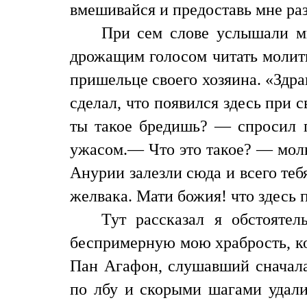
вмешивайся и предоставь мне разв
При сем слове услышали мы
дрожащим голосом читать молит
пришельце своего хозяина. «Здр
сделал, что появился здесь при 
ты такое бредишь? — спросил п
ужасом.— Что это такое? — мол
Анурии залезли сюда и всего теб
желвака. Мати божия! что здесь 
Тут рассказал я обстояте
беспримерную мою храбрость, ког
Пан Агафон, слушавший сначала
по лбу и скорыми шагами удалил