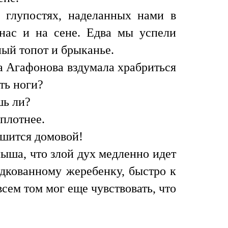
 глупостях, наделанных нами в
 нас и на сене. Едва мы успели
ый топот и брыканье.
а Агафонова вздумала храбриться
ть ноги?
шь ли?
плотнее.
ешится домовой!
ыша, что злой дух медленно идет
одкованному жеребенку, быстро к
сем том мог еще чувствовать, что