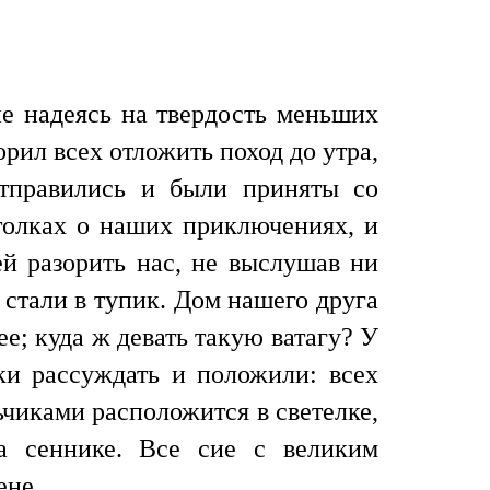
не надеясь на твердость меньших
орил всех отложить поход до утра,
отправились и были приняты со
толках о наших приключениях, и
й разорить нас, не выслушав ни
, стали в тупик. Дом нашего друга
ее; куда ж девать такую ватагу? У
ки рассуждать и положили: всех
ьчиками расположится в светелке,
а сеннике. Все сие с великим
ене.