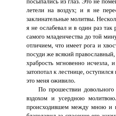
посыпались из глаз. Это не пом
летели на воздух; и я не пер
заклинательные молитвы. Несколь
я не ослабевал и в один раз так
самого младенчества до той мину
отличием, что имеет рога и хвос
посуди же всякий православный,
храбрость мгновенно исчезла, и
затопотал к лестнице, оступился
это меня оживило.
По прошествии довольного
вздохом и усердною молитвою
происходившем между мною и н
благодарил за спасение его жиз