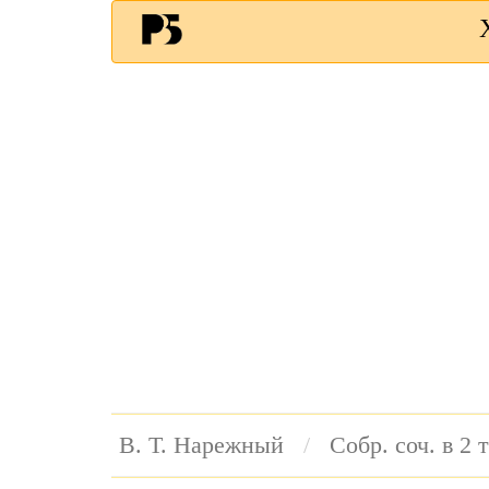
В. Т. Нарежный
Собр. соч. в 2 т