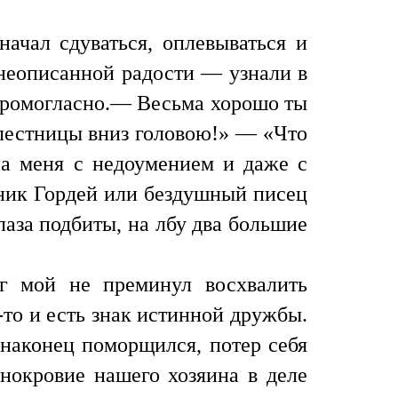
ачал сдуваться, оплевываться и
неописанной радости — узнали в
 громогласно.— Весьма хорошо ты
с лестницы вниз головою!» — «Что
на меня с недоумением и даже с
ник Гордей или бездушный писец
лаза подбиты, на лбу два большие
уг мой не преминул восхвалить
-то и есть знак истинной дружбы.
наконец поморщился, потер себя
днокровие нашего хозяина в деле