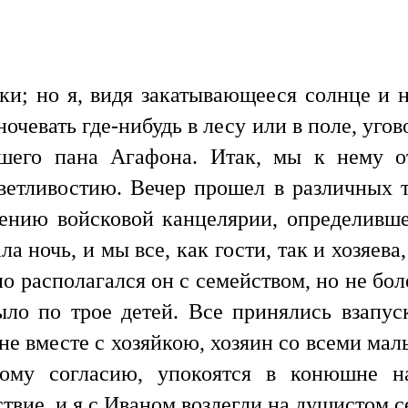
и; но я, видя закатывающееся солнце и 
очевать где-нибудь в лесу или в поле, угов
ашего пана Агафона. Итак, мы к нему 
етливостию. Вечер прошел в различных 
лению войсковой канцелярии, определивше
ла ночь, и мы все, как гости, так и хозяева
о располагался он с семейством, но не бол
ыло по трое детей. Все принялись взапус
е вместе с хозяйкою, хозяин со всеми мал
ому согласию, упокоятся в конюшне н
вие, и я с Иваном возлегли на душистом с