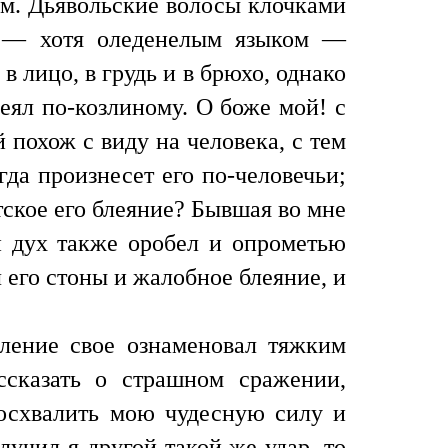
ем. Дьявольские волосы клочками
но — хотя оледенелым языком —
 лицо, в грудь и в брюхо, однако
леял по-козлиному. О боже мой! с
 похож с виду на человека, с тем
гда произнесет его по-человечьи;
ское его блеяние? Бывшая во мне
ой дух также оробел и опрометью
 его стоны и жалобное блеяние, и
ление свое ознаменовал тяжким
сказать о страшном сражении,
осхвалить мою чудесную силу и
учил я другой такой же удар, то