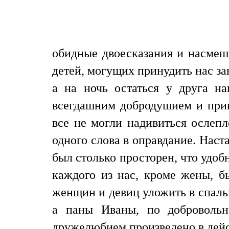
обидные двоесказания и насмешк
детей, могущих принудить нас зан
а на ночь остаться у друга н
всегдашним добродушием и прив
все не могли надивиться ослеп
одного слова в оправдание. Наста
был столько просторен, что удобн
каждого из нас, кроме жены, б
женщин и девиц уложить в спальн
а паны Иваны, по добровольн
дружелюбием произведено в дейст