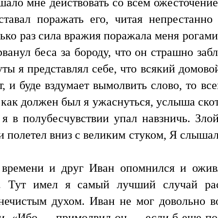
ешало мне действовать со всем ожесточени
еставал поражать его, читая непрестан
ко раз сила вражия поражала меня рогами в
 рванул беса за бороду, что он страшно заб
ты я представлял себе, что всякий домовой
т, и буде вздумает вымолвить слово, то все
 как должен был я ужаснуться, услыша скот
 я в полубесчувствии упал навзничь. Зл
 и полетел вниз с великим стуком, Я слышал
 времени и друг Иван опомнился и ожив
. Тут имел я самый лучший случай рас
ечистым духом. Иван не мог довольно в
ни. «Ибо,— примолвил он,— если б еще пол